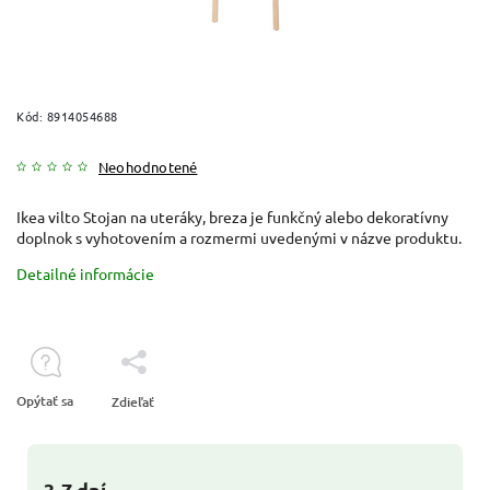
Kód:
8914054688
Neohodnotené
Ikea vilto Stojan na uteráky, breza je funkčný alebo dekoratívny
doplnok s vyhotovením a rozmermi uvedenými v názve produktu.
Detailné informácie
Opýtať sa
Zdieľať
3-7 dní