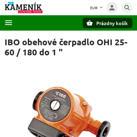
EUR
Prázdny košík
Hľadať
IBO obehové čerpadlo OHI 25-
60 / 180 do 1 "