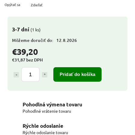
Opýtať sa
Zdieľať
3-7 dní
(1 ks)
Môžeme doručiť do:
12.8.2026
€39,20
€31,87 bez DPH
Pridať do košíka
Pohodlná výmena tovaru
Pohodlné vrátenie tovaru
Rýchle odoslanie
Rýchle odoslanie tovaru