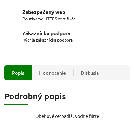
Zabezpečený web
Používame HTTPS certifikát
Zákaznícka podpora
Rýchla zákaznícka podpora
Popis
Hodnotenie
Diskusia
Podrobný popis
Obehové čerpadlá. Vodné filtre