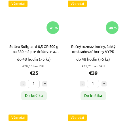
Výpredaj
Výpredaj
–21 %
–20 %
Soltex Soilguard 0,5 GR 500 g
Ručný rozmaz buriny, ľahký
na 330 m2 pre drôtovce a
odstraňovač buriny VYPR
červy v pôde VYPR
do 48 hodín
(>5 ks)
do 48 hodín
(>5 ks)
€20,33 bez DPH
€31,71 bez DPH
€25
€39
Do košíka
Do košíka
Výpredaj
Výpredaj