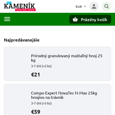
EUR
Prázdny košík
Hľadať
Najpredávanejšie
Prírodný granulovaný maštaľný hnoj 25
kg
3-7 dní
(>5 ks)
€21
Compo Expert NovaTec N-Max 25kg
hnojivo na trávnik
3-7 dní
(>5 ks)
€59