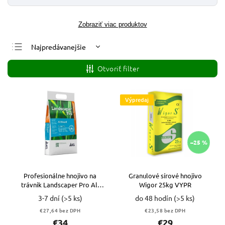
Zobraziť viac produktov
Najpredávanejšie
Najlacnejšie
Otvoriť filter
Najdrahšie
Abecedne
Výpredaj
–25 %
Profesionálne hnojivo na
Granulové sírové hnojivo
trávnik Landscaper Pro All
Wigor 25kg VYPR
Round 24+5+8+2MgO
3-7 dní
(>5 ks)
do 48 hodín
(>5 ks)
€27,64 bez DPH
€23,58 bez DPH
€34
€29