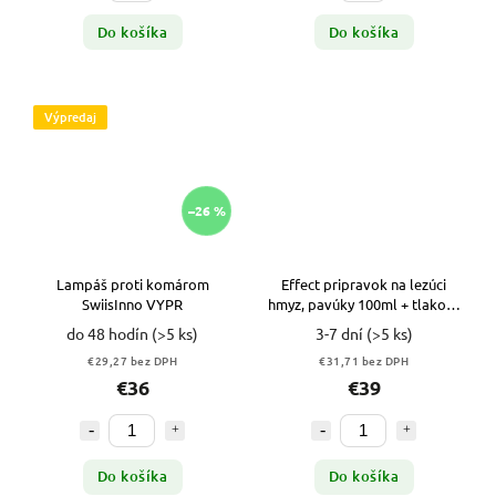
Do košíka
Do košíka
Výpredaj
–26 %
Lampáš proti komárom
Effect pripravok na lezúci
SwiisInno VYPR
hmyz, pavúky 100ml + tlakový
postrekovač 5L
do 48 hodín
(>5 ks)
3-7 dní
(>5 ks)
€29,27 bez DPH
€31,71 bez DPH
€36
€39
Do košíka
Do košíka