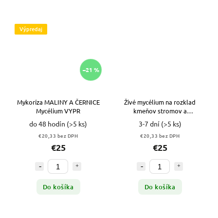
Výpredaj
–21 %
Mykoríza MALINY A ČERNICE
Živé mycélium na rozklad
Mycélium VYPR
kmeňov stromov a
kompostovanie
do 48 hodín
(>5 ks)
3-7 dní
(>5 ks)
€20,33 bez DPH
€20,33 bez DPH
€25
€25
Do košíka
Do košíka