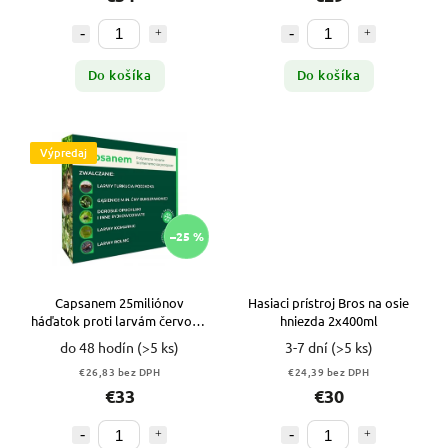
Do košíka
Do košíka
Výpredaj
–25 %
Capsanem 25miliónov
Hasiaci prístroj Bros na osie
háďatok proti larvám červov a
hniezda 2x400ml
opuchom v pôde VYPR
do 48 hodín
(>5 ks)
3-7 dní
(>5 ks)
€26,83 bez DPH
€24,39 bez DPH
€33
€30