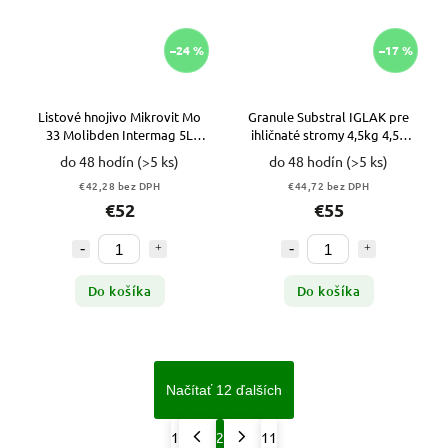
–24 %
–17 %
Listové hnojivo Mikrovit Mo
Granule Substral IGLAK pre
33 Molibden Intermag 5L
ihličnaté stromy 4,5kg 4,5L
VYPR
VYPR
do 48 hodín
(>5 ks)
do 48 hodín
(>5 ks)
€42,28 bez DPH
€44,72 bez DPH
€52
€55
Do košíka
Do košíka
Načítať 12 ďalších
1
2
11