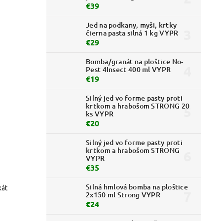
€39
Jed na podkany, myši, krtky
čierna pasta silná 1 kg VYPR
€29
Bomba/granát na ploštice No-
Pest 4Insect 400 ml VYPR
€19
Silný jed vo forme pasty proti
krtkom a hrabošom STRONG 20
ks VYPR
€20
Silný jed vo forme pasty proti
krtkom a hrabošom STRONG
VYPR
€35
Silná hmlová bomba na ploštice
kát
2x150 ml Strong VYPR
€24