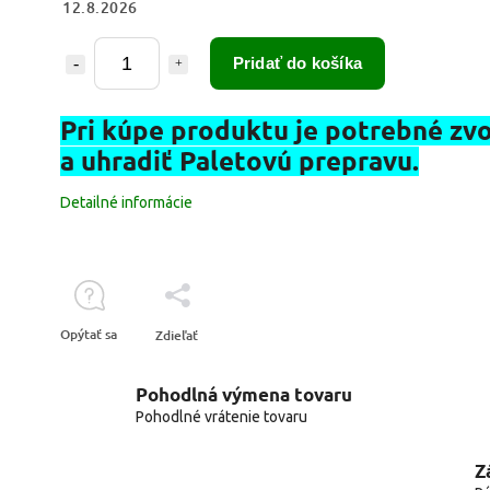
12.8.2026
Pridať do košíka
Pri kúpe produktu je potrebné zvo
a uhradiť Paletovú prepravu.
Detailné informácie
Opýtať sa
Zdieľať
Pohodlná výmena tovaru
Pohodlné vrátenie tovaru
Z