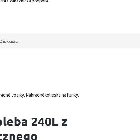
chla zákaznícka podpora
Diskusia
radné vozíky. Náhradnékolieska na fúriky.
leba 240L z
cznego