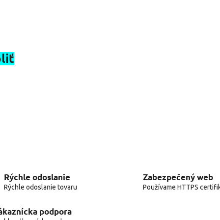
liť
Rýchle odoslanie
Zabezpečený web
Rýchle odoslanie tovaru
Používame HTTPS certifi
ákaznícka podpora