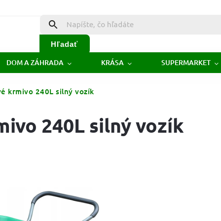
Hľadať
DOM A ZÁHRADA
KRÁSA
SUPERMARKET
vé krmivo 240L silný vozík
mivo 240L silný vozík