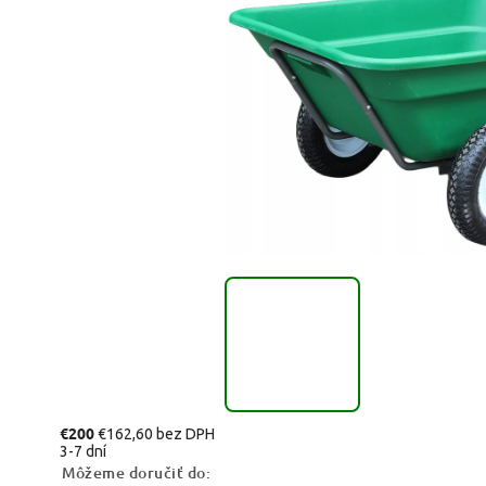
€200
€162,60 bez DPH
3-7 dní
Môžeme doručiť do: