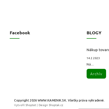
Facebook
BLOGY
Nákup tovar
14.2.2023
Ná...
Archív
Copyright 2026
WWW.KAMENIK.SK
. Všetky práva vyhradené.
Vytvořil
Shoptet
| Design
Shoptak.cz