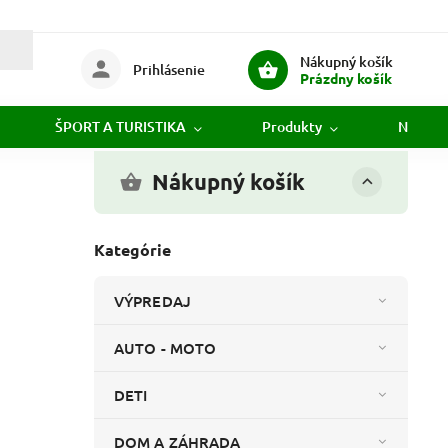
Nákupný košík
Prihlásenie
Prázdny košík
ŠPORT A TURISTIKA
Produkty
Novink
Nákupný košík
Kategórie
VÝPREDAJ
AUTO - MOTO
DETI
DOM A ZÁHRADA