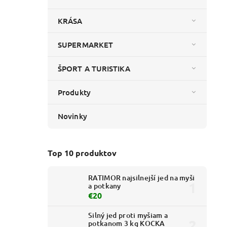
KRÁSA
SUPERMARKET
ŠPORT A TURISTIKA
Produkty
Novinky
Top 10 produktov
RATIMOR najsilnejší jed na myši
a potkany
€20
Silný jed proti myšiam a
potkanom 3 kg KOCKA