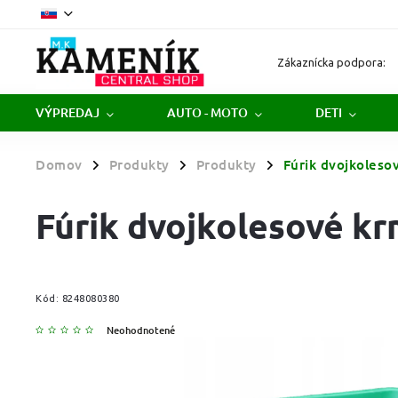
Zákaznícka podpora:
VÝPREDAJ
AUTO - MOTO
DETI
Domov
Produkty
Produkty
Fúrik dvojkoleso
/
/
/
Fúrik dvojkolesové kr
Kód:
8248080380
Neohodnotené