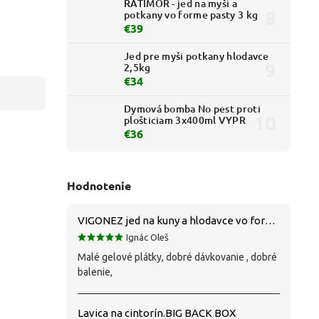
RATIMOR - jed na myši a
potkany vo forme pasty 3 kg
€39
Jed pre myši potkany hlodavce
2,5kg
€34
Dymová bomba No pest proti
plošticiam 3x400ml VYPR
€36
Hodnotenie
VIGONEZ jed na kuny a hlodavce vo forme pasty 1,5 kg
Ignác Oleš
Malé gelové plátky, dobré dávkovanie , dobré
balenie,
Lavica na cintorín.BIG BACK BOX