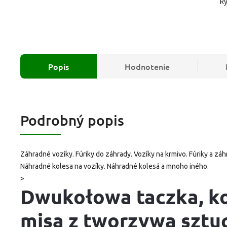
Rý
Popis
Hodnotenie
Podrobný popis
Záhradné vozíky. Fúriky do záhrady. Vozíky na krmivo. Fúriky a záh
Náhradné kolesa na vozíky. Náhradné kolesá a mnoho iného.
>
Dwukołowa taczka, ko
misą z tworzywa sztu