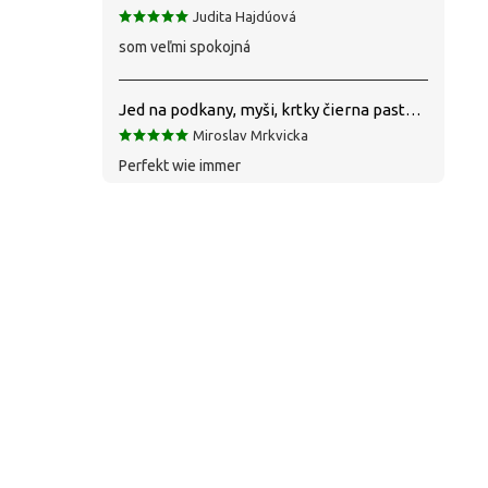
Judita Hajdúová
som veľmi spokojná
Jed na podkany, myši, krtky čierna pasta silná 1 kg VYPR
Miroslav Mrkvicka
Perfekt wie immer