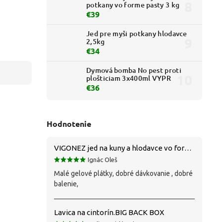
potkany vo forme pasty 3 kg
€39
Jed pre myši potkany hlodavce
2,5kg
€34
Dymová bomba No pest proti
plošticiam 3x400ml VYPR
€36
Hodnotenie
VIGONEZ jed na kuny a hlodavce vo forme pasty 1,5 kg
Ignác Oleš
Malé gelové plátky, dobré dávkovanie , dobré
balenie,
Lavica na cintorín.BIG BACK BOX