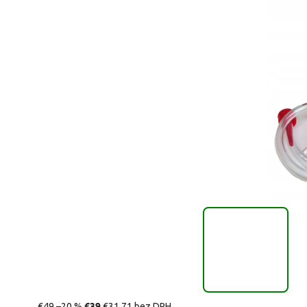
€39
€49
–20 %
€31,71 bez DPH