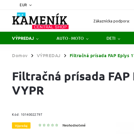
EUR
Zákaznícka podpora:
AUTO - MOTO
DETI
VÝPREDAJ
Domov
VÝPREDAJ
Filtračná prísada FAP Eplys
/
/
Filtračná prísada FAP
VYPR
Kód:
10140022797
Neohodnotené
Výpredaj