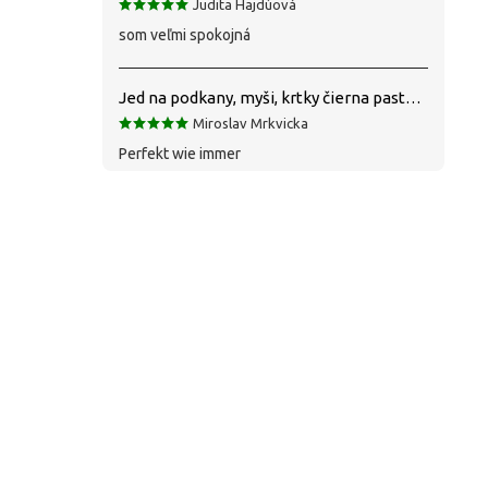
Judita Hajdúová
som veľmi spokojná
Jed na podkany, myši, krtky čierna pasta silná 1 kg VYPR
Miroslav Mrkvicka
Perfekt wie immer