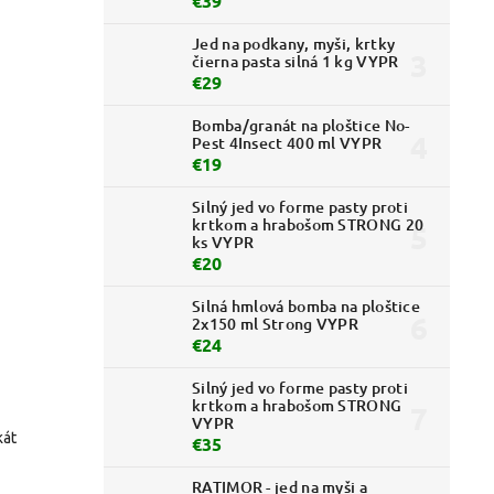
€39
Jed na podkany, myši, krtky
čierna pasta silná 1 kg VYPR
€29
Bomba/granát na ploštice No-
Pest 4Insect 400 ml VYPR
€19
Silný jed vo forme pasty proti
krtkom a hrabošom STRONG 20
ks VYPR
€20
Silná hmlová bomba na ploštice
2x150 ml Strong VYPR
€24
Silný jed vo forme pasty proti
krtkom a hrabošom STRONG
VYPR
kát
€35
RATIMOR - jed na myši a