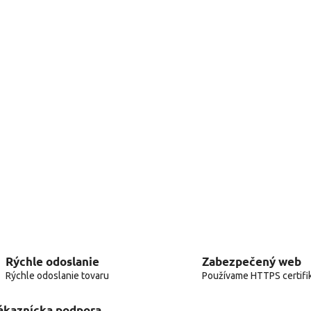
Rýchle odoslanie
Zabezpečený web
Rýchle odoslanie tovaru
Používame HTTPS certifi
ákaznícka podpora