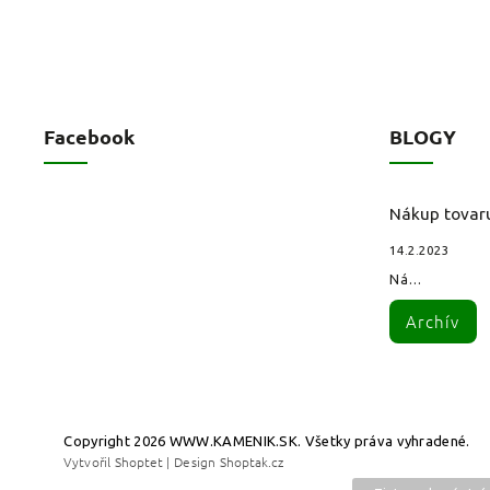
Facebook
BLOGY
Nákup tovar
14.2.2023
Ná...
Archív
Copyright 2026
WWW.KAMENIK.SK
. Všetky práva vyhradené.
Vytvořil
Shoptet
| Design
Shoptak.cz