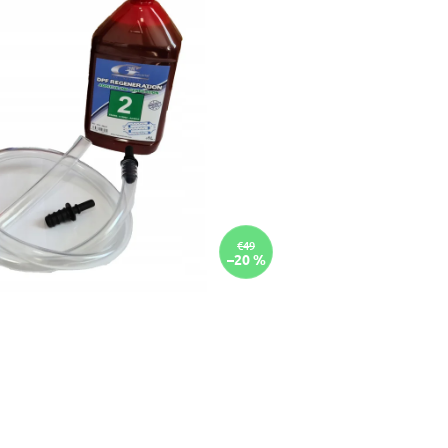
€49
–20 %