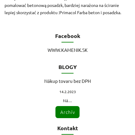
pomalować betonową posadzk, bardziej narażona na ściranie
lepiej skorzystać z produktu :Primacol Farba beton i posadzka.
Facebook
WWW.KAMENIK.SK
BLOGY
Nákup tovaru bez DPH
14.2.2023
Ná...
Archív
Kontakt