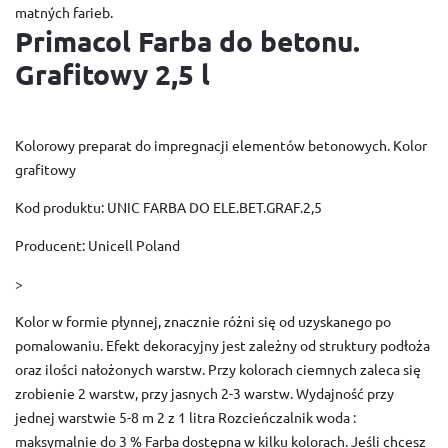
matných farieb.
Primacol Farba do betonu.
Grafitowy 2,5 l
Kolorowy preparat do impregnacji elementów betonowych. Kolor
grafitowy
Kod produktu: UNIC FARBA DO ELE.BET.GRAF.2,5
Producent: Unicell Poland
>
Kolor w formie płynnej, znacznie różni się od uzyskanego po
pomalowaniu. Efekt dekoracyjny jest zależny od struktury podłoża
oraz ilości nałożonych warstw. Przy kolorach ciemnych zaleca się
zrobienie 2 warstw, przy jasnych 2-3 warstw. Wydajność przy
jednej warstwie 5-8 m 2 z 1 litra Rozcieńczalnik woda :
maksymalnie do 3 % Farba dostępna w kilku kolorach. Jeśli chcesz