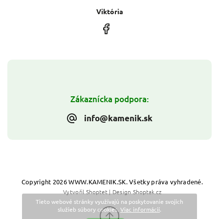
Viktória
Zákaznícka podpora:
info@kamenik.sk
Copyright 2026
WWW.KAMENIK.SK
. Všetky práva vyhradené.
Vytvořil
Shoptet
| Design
Shoptak.cz
Tieto webové stránky využívajú na poskytovanie svojich
služieb súbory cookies.
Viac informácií
.