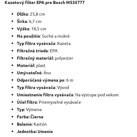
Kazetový filter EPA pre Bosch M535777
Dĺžka
: 25,8 cm
Šírka
: 6,7 cm
Výška
: 18,5 cm
Na použitie
: Suché a mokré
Typ filtra vysávača
: Kazeta
Filtračná trieda
: EPA
Filtračný materiál
: polyester
Materiál
: plast
Umývateľné
: Áno
Odporúčaná výmena po
: 6 m
Typ filtra vysávača
: Vývod
Umiestnenie filtra vysávača
: Na výstupe pod vekom
Účel filtra
: Priemyselné vysávače
Typ
: Výmena
Farba: Čierna
Balenie
: Kartón
Jednotka: Umenie