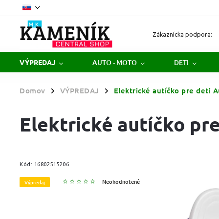
Zákaznícka podpora:
AUTO - MOTO
DETI
VÝPREDAJ
Domov
VÝPREDAJ
Elektrické autíčko pre deti
/
/
Elektrické autíčko p
Kód:
16802515206
Neohodnotené
Výpredaj