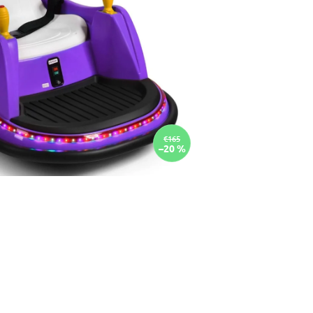
€165
–20 %