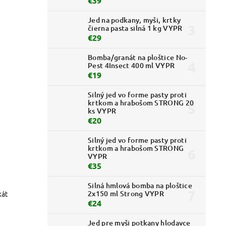
€39
Jed na podkany, myši, krtky
čierna pasta silná 1 kg VYPR
€29
Bomba/granát na ploštice No-
Pest 4Insect 400 ml VYPR
€19
Silný jed vo forme pasty proti
krtkom a hrabošom STRONG 20
ks VYPR
€20
Silný jed vo forme pasty proti
krtkom a hrabošom STRONG
VYPR
€35
Silná hmlová bomba na ploštice
2x150 ml Strong VYPR
kát
€24
Jed pre myši potkany hlodavce