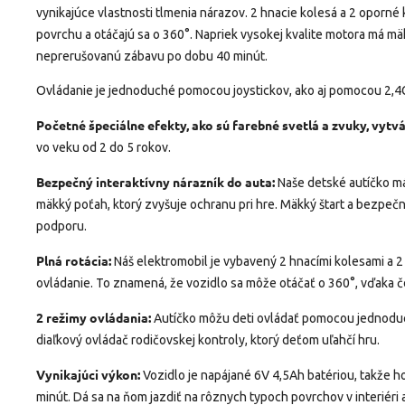
vynikajúce vlastnosti tlmenia nárazov. 2 hnacie kolesá a 2 oporn
povrchu a otáčajú sa o 360°. Napriek vysokej kvalite motora má mä
neprerušovanú zábavu po dobu 40 minút.
Ovládanie je jednoduché pomocou joystickov, ako aj pomocou 2,4
Početné špeciálne efekty, ako sú farebné svetlá a zvuky, vytv
vo veku od 2 do 5 rokov.
Bezpečný interaktívny nárazník do auta:
Naše detské autíčko má
mäkký poťah, ktorý zvyšuje ochranu pri hre. Mäkký štart a bezpečn
podporu.
Plná rotácia:
Náš elektromobil je vybavený 2 hnacími kolesami a 2
ovládanie. To znamená, že vozidlo sa môže otáčať o 360°, vďaka 
2 režimy ovládania:
Autíčko môžu deti ovládať pomocou jednoduc
diaľkový ovládač rodičovskej kontroly, ktorý deťom uľahčí hru.
Vynikajúci výkon:
Vozidlo je napájané 6V 4,5Ah batériou, takže h
minút. Dá sa na ňom jazdiť na rôznych typoch povrchov v interiéri a