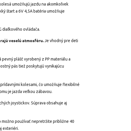
é kolesá umožňujú jazdu na akomkoľvek
kký štart a 6V 4,5A batéria umožňuje
G diaľkového ovládača.
árajú veselú atmosféru.
Je vhodný pre deti
 pevný plášť vyrobený z PP materiálu a
ostný pás tiež poskytujú vynikajúcu
 prídavnými kolesami, čo umožňuje flexibilné
čomu je jazda veľkou zábavou.
hých joystickov. Súprava obsahuje aj
o možno používať nepretržite približne 40
j exteriéri.