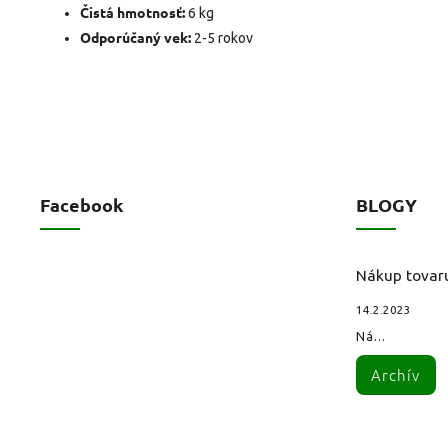
Čistá hmotnosť:
6 kg
Odporúčaný vek:
2-5 rokov
Facebook
BLOGY
Nákup tovar
14.2.2023
Ná...
Archív