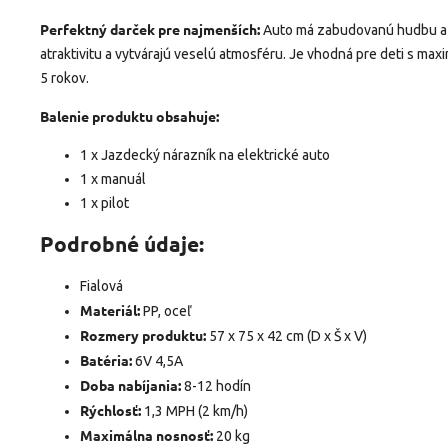
Perfektný darček pre najmenších:
Auto má zabudovanú hudbu a f
atraktivitu a vytvárajú veselú atmosféru. Je vhodná pre deti s m
5 rokov.
Balenie produktu obsahuje:
1 x Jazdecký nárazník na elektrické auto
1 x manuál
1 x pilot
Podrobné údaje:
Fialová
Materiál:
PP, oceľ
Rozmery produktu:
57 x 75 x 42 cm (D x Š x V)
Batéria:
6V 4,5A
Doba nabíjania:
8-12 hodín
Rýchlosť:
1,3 MPH (2 km/h)
Maximálna nosnosť:
20 kg