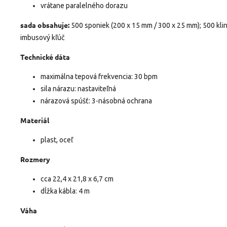
vrátane paralelného dorazu
sada obsahuje:
500 sponiek (200 x 15 mm / 300 x 25 mm);
500 kli
imbusový kľúč
Technické dáta
maximálna tepová frekvencia: 30 bpm
sila nárazu: nastaviteľná
nárazová spúšť: 3-násobná ochrana
Materiál
plast, oceľ
Rozmery
cca 22,4 x 21,8 x 6,7 cm
dĺžka kábla: 4 m
Váha