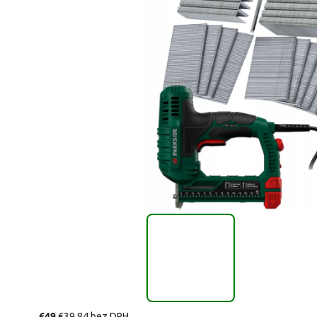
€49
€39,84 bez DPH