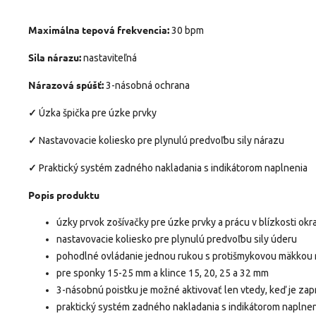
Maximálna tepová frekvencia:
30 bpm
Sila nárazu:
nastaviteľná
Nárazová spúšť:
3-násobná ochrana
✓
Úzka špička pre úzke prvky
✓
Nastavovacie koliesko pre plynulú predvoľbu sily nárazu
✓
Praktický systém zadného nakladania s indikátorom naplnenia
Popis produktu
úzky prvok zošívačky pre úzke prvky a prácu v blízkosti okr
nastavovacie koliesko pre plynulú predvoľbu sily úderu
pohodlné ovládanie jednou rukou s protišmykovou mäkkou
pre sponky 15-25 mm a klince 15, 20, 25 a 32 mm
3-násobnú poistku je možné aktivovať len vtedy, keď je zap
praktický systém zadného nakladania s indikátorom naplne