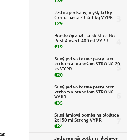
€39
Jed na podkany, myši, krtky
čierna pasta silná 1 kg VYPR
€29
Bomba/granát na ploštice No-
Pest 4Insect 400 ml VYPR
€19
Silný jed vo forme pasty proti
krtkom a hrabošom STRONG 20
ks VYPR
€20
Silný jed vo forme pasty proti
krtkom a hrabošom STRONG
VYPR
€35
Silná hmlová bomba na ploštice
2x150 ml Strong VYPR
€24
kát
Jed pre myši potkany hlodavce