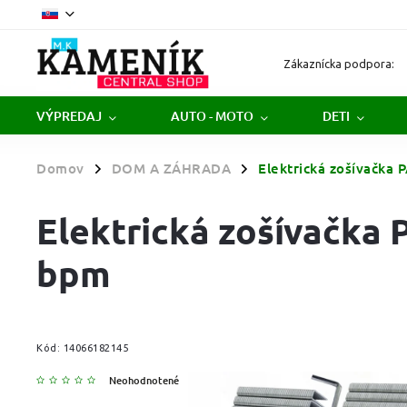
Zákaznícka podpora:
VÝPREDAJ
AUTO - MOTO
DETI
Domov
DOM A ZÁHRADA
Elektrická zošívačka
/
/
Elektrická zošívačka
bpm
Kód:
14066182145
Neohodnotené