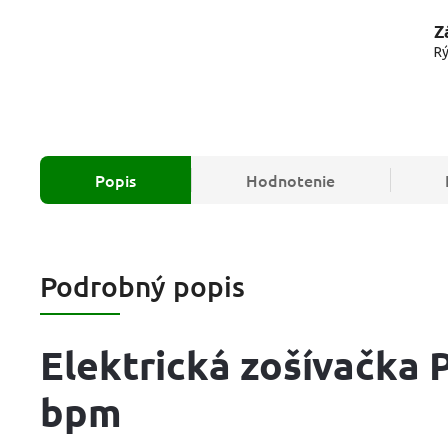
Z
Rý
Popis
Hodnotenie
Podrobný popis
Elektrická zošívačka
bpm