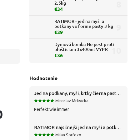
2,5kg
€34
RATIMOR - jed na myši a
potkany vo forme pasty 3 kg
€39
Dymová bomba No pest proti
plošticiam 3x400ml VYPR
€36
Hodnotenie
Jed na podkany, myši, krtky čierna pasta silná 1 kg VYPR
Miroslav Mrkvicka
0
Perfekt wie immer
RATIMOR najsilnejší jed na myši a potkany
Milan Sorfozo