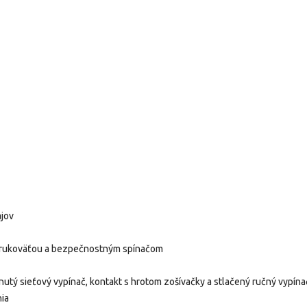
ajov
 rukoväťou a bezpečnostným spínačom
nutý sieťový vypínač, kontakt s hrotom zošívačky a stlačený ručný vypína
nia