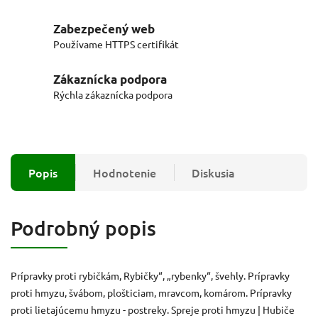
Zabezpečený web
Používame HTTPS certifikát
Zákaznícka podpora
Rýchla zákaznícka podpora
Popis
Hodnotenie
Diskusia
Podrobný popis
Prípravky proti rybičkám, Rybičky“, „rybenky“, švehly. Prípravky
proti hmyzu, švábom, plošticiam, mravcom, komárom. Prípravky
proti lietajúcemu hmyzu - postreky. Spreje proti hmyzu | Hubiče