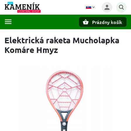
Prázdny košík
Hľadať
Elektrická raketa Mucholapka
Komáre Hmyz