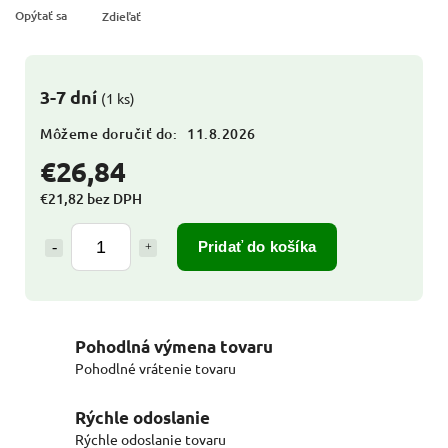
Opýtať sa
Zdieľať
3-7 dní
(1 ks)
Môžeme doručiť do:
11.8.2026
€26,84
€21,82 bez DPH
Pridať do košíka
Pohodlná výmena tovaru
Pohodlné vrátenie tovaru
Rýchle odoslanie
Rýchle odoslanie tovaru