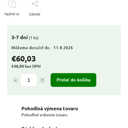
Opýtať sa
Zdieľať
3-7 dní
(1 ks)
Môžeme doručiť do:
11.8.2026
€60,03
€48,80 bez DPH
Pridať do košíka
Pohodlná výmena tovaru
Pohodlné vrátenie tovaru