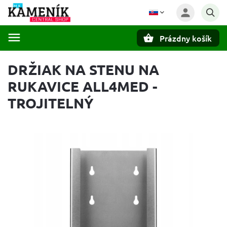
Prázdny košík
Hľadať
DRŽIAK NA STENU NA
RUKAVICE ALL4MED -
TROJITELNÝ