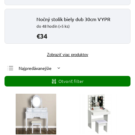
Nočný stolík biely dub 30cm VYPR
do 48 hodín
(>5 ks)
€34
Zobraziť viac produktov
Najpredávanejšie
Najlacnejšie
Otvoriť filter
Najdrahšie
Abecedne