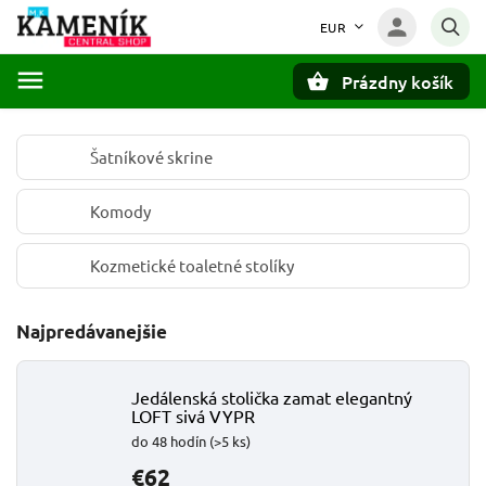
EUR
Prázdny košík
Hľadať
Šatníkové skrine
Komody
Kozmetické toaletné stolíky
Najpredávanejšie
Jedálenská stolička zamat elegantný
LOFT sivá VYPR
do 48 hodín
(>5 ks)
€62