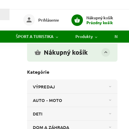
Nákupný košík
Prihlásenie
Prázdny košík
ŠPORT A TURISTIKA
Produkty
Novink
Nákupný košík
Kategórie
VÝPREDAJ
AUTO - MOTO
DETI
DOM A ZÁHRADA