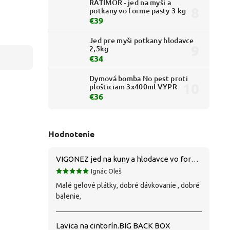
RATIMOR - jed na myši a
potkany vo forme pasty 3 kg
€39
Jed pre myši potkany hlodavce
2,5kg
€34
Dymová bomba No pest proti
plošticiam 3x400ml VYPR
€36
Hodnotenie
VIGONEZ jed na kuny a hlodavce vo forme pasty 1,5 kg
Ignác Oleš
Malé gelové plátky, dobré dávkovanie , dobré
balenie,
Lavica na cintorín.BIG BACK BOX