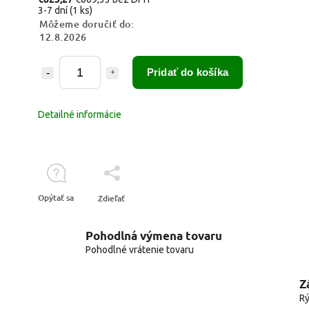
3-7 dní
(1 ks)
Môžeme doručiť do:
12.8.2026
Pridať do košíka
Detailné informácie
Opýtať sa
Zdieľať
Pohodlná výmena tovaru
Pohodlné vrátenie tovaru
Z
Rý