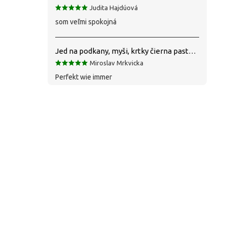
Judita Hajdúová
som veľmi spokojná
Jed na podkany, myši, krtky čierna pasta silná 1 kg VYPR
Miroslav Mrkvicka
Perfekt wie immer