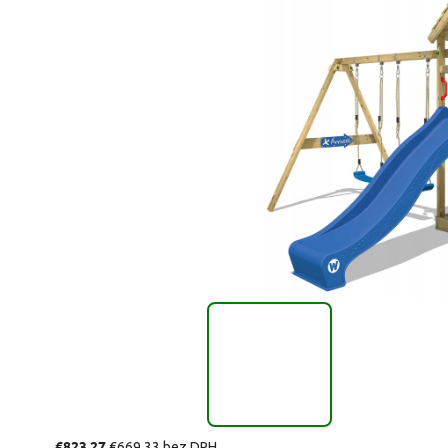
€823,27
€669,33 bez DPH