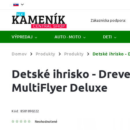
Zákaznícka podpora:
VÝPREDAJ
AUTO - MOTO
DETI
Domov
Produkty
Produkty
Detské ihrisko -
/
/
/
Detské ihrisko - Drev
MultiFlyer Deluxe
Kód:
8581890222
Neohodnotené