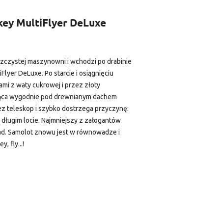
ckey MultiFlyer DeLuxe
zczystej maszynowni i wchodzi po drabinie
lyer DeLuxe. Po starcie i osiągnięciu
mi z waty cukrowej i przez złoty
ząca wygodnie pod drewnianym dachem
ez teleskop i szybko dostrzega przyczynę:
 długim locie. Najmniejszy z załogantów
kład. Samolot znowu jest w równowadze i
, fly...!