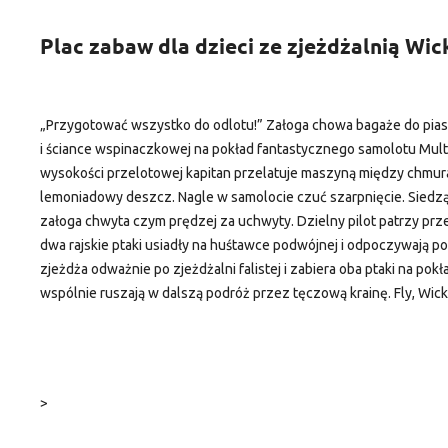
Plac zabaw dla dzieci ze zjeżdżalnią Wi
„Przygotować wszystko do odlotu!” Załoga chowa bagaże do pias
i ściance wspinaczkowej na pokład fantastycznego samolotu MultiF
wysokości przelotowej kapitan przelatuje maszyną między chmura
lemoniadowy deszcz. Nagle w samolocie czuć szarpnięcie. Sied
załoga chwyta czym prędzej za uchwyty. Dzielny pilot patrzy prz
dwa rajskie ptaki usiadły na huśtawce podwójnej i odpoczywają po
zjeżdża odważnie po zjeżdżalni falistej i zabiera oba ptaki na po
wspólnie ruszają w dalszą podróż przez tęczową krainę. Fly, Wickey
>