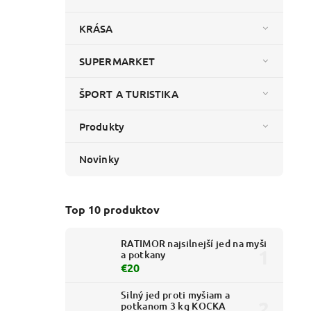
KRÁSA
SUPERMARKET
ŠPORT A TURISTIKA
Produkty
Novinky
Top 10 produktov
RATIMOR najsilnejší jed na myši
a potkany
€20
Silný jed proti myšiam a
potkanom 3 kg KOCKA