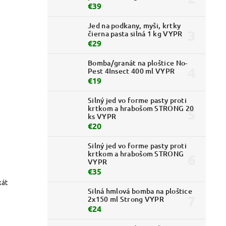
€39
Jed na podkany, myši, krtky
čierna pasta silná 1 kg VYPR
€29
Bomba/granát na ploštice No-
Pest 4Insect 400 ml VYPR
€19
Silný jed vo forme pasty proti
krtkom a hrabošom STRONG 20
ks VYPR
€20
Silný jed vo forme pasty proti
krtkom a hrabošom STRONG
VYPR
€35
kát
Silná hmlová bomba na ploštice
2x150 ml Strong VYPR
€24