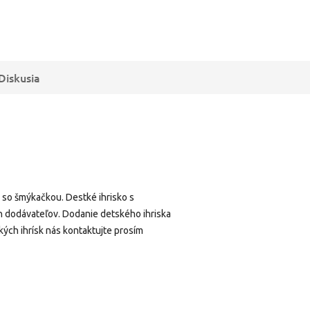
Diskusia
o so šmýkačkou. Destké ihrisko s
h dodávateľov. Dodanie detského ihriska
kých ihrísk nás kontaktujte prosím