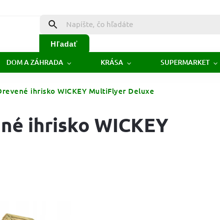
Hľadať
DOM A ZÁHRADA
KRÁSA
SUPERMARKET
 Drevené ihrisko WICKEY MultiFlyer Deluxe
ené ihrisko WICKEY