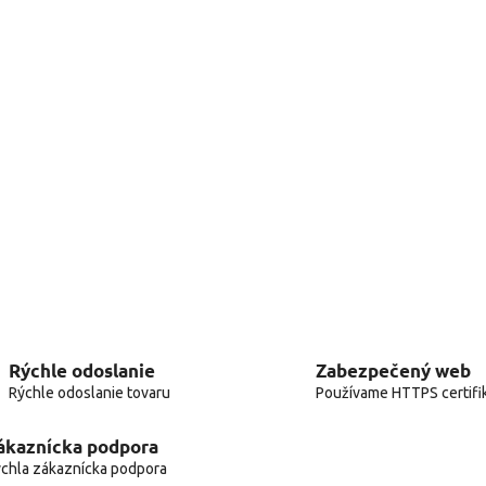
Rýchle odoslanie
Zabezpečený web
Rýchle odoslanie tovaru
Používame HTTPS certifi
ákaznícka podpora
chla zákaznícka podpora