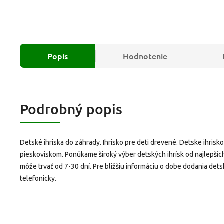
Popis
Hodnotenie
Podrobný popis
Detské ihriska do záhrady. Ihrisko pre deti drevené. Detske ihrisk
pieskoviskom. Ponúkame široký výber detských ihrísk od najlepšíc
môže trvať od 7-30 dní. Pre bližšiu informáciu o dobe dodania dets
telefonicky.