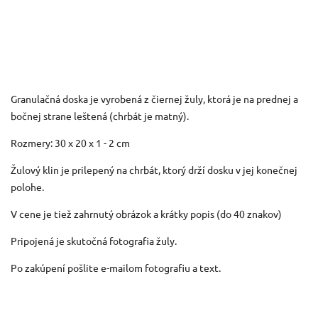
Granulačná doska je vyrobená z čiernej žuly, ktorá je na prednej a
bočnej strane leštená (chrbát je matný).
Rozmery: 30 x 20 x 1 - 2 cm
Žulový klin je prilepený na chrbát, ktorý drží dosku v jej konečnej
polohe.
V cene je tiež zahrnutý obrázok a krátky popis (do 40 znakov)
Pripojená je skutočná fotografia žuly.
Po zakúpení pošlite e-mailom fotografiu a text.