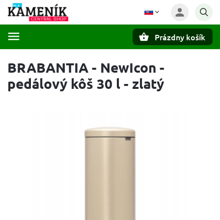
Prázdny košík
Hľadať
BRABANTIA - NewIcon -
pedálový kôš 30 l - zlatý