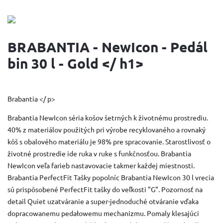
BRABANTIA - NewIcon - Pedál
bin 30 l - Gold </ h1>
Brabantia </ p>
Brabantia NewIcon séria košov šetrných k životnému prostrediu.
40% z materiálov použitých pri výrobe recyklovaného a rovnaký
kôš s obalového materiálu je 98% pre spracovanie. Starostlivosť o
životné prostredie ide ruka v ruke s funkčnosťou. Brabantia
NewIcon veľa farieb nastavovacie takmer každej miestnosti.
Brabantia PerfectFit Tašky popolníc Brabantia NewIcon 30 l vrecia
sú prispôsobené PerfectFit tašky do veľkosti "G". Pozornosť na
detail Quiet uzatváranie a super-jednoduché otváranie vďaka
dopracowanemu pedałowemu mechanizmu. Pomaly klesajúci