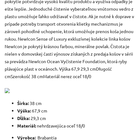
pokrytie potvrdzuje vysokú kvalitu produktu a využíva odpadky je
ešte lepšie. Jednoduché čistenie vyberateľnou vnútornou vedro z
plastu umožňuje ľahko udržiavať v čistote. Ak je nutné k doprave v
prípade potreby transport otvorenia klietky mechanizmus je
zároveň pohodlné uchopenie, ktorá umožňuje prenos koša jednou
rukou. NewIcon Sense of Luxury exkluzívnej kolekcie linka košov
NewIcon je pokrytý krásnou farbou, minerálne povlak. Čistota je
nielen v domovskej časti výnosov získaných z predaja košov v sérii
sa prevádza NewIcon Ocean Vyčistenie Foundation, ktorá ryby
plávajúce plast v oceánoch. Výška 67,9 29,3 cmDługość
cmSzerokość 38 cmMateriál nerez oceľ 18/0
Šírka:
38 cm
Výška:
67,9 cm
Dĺžka:
29,3 cm
Materiál:
nehrdzavejúca oceľ 18/0
Výrobca:
Brabantia