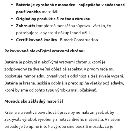
Batéria je vyrobená z mosadze - najlepšieho v súčasnosti
používaného
materiálu
Originálny produkt s 5-ročnou zárukou
Zahrnuté:
kompletná montážna súprava - všetko, čo
potrebujete, aby ste si nákup ihneď užili
Certifikovaná kvalita
- B-mark Construction
Pokovované niekoľkými vrstvami chrómu
Batéria je pokrytá niekoľkými vrstvami chrómu, ktorý je
zodpovedný za dva veľmi dôležité aspekty. V prvom rade mu
poskytuje mimoriadnu trvanlivosť a odolnosť a tiež skvele vyzerá.
Batéria je krásna, lesklá a odolná, a preto spĺňa všetky požiadavky,
ktoré by sme od tohto typu výrobku mali očakávať.
Mosadz ako základný materiál
Krásna a trvanlivá povrchová úprava by nemala zmysel, ak by
zakrývala výrobok vyrobený z netrvanlivého materiálu. V našom
prípade je to úplne iné. Na výrobu sme použili mosadz, čo je