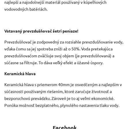
najlepší a najodolnejší materiál používaný v kúpeľňových
vodovodných batériách.
Vstavaný prevzdušňovač šetrí peniaze!
Prevzdušňovač je zodpovedný za rozsiahle prevzdušňovanie vody,
vďaka čomu sa jej spotreba zníži až o 50%. Voda pretekajúca
prevzdušňovačom zväčšuje svoj objem (je prevzdušňovaná) a
súčasne sa filtruje. To dáva veľký efekt a úžasné úspory.
Keramická hlava
Keramická hlava s priemerom 40mm je osvedčeným a najlepším v
súčasnosti používaným riešením, ktoré zaručuje životnosť a
bezporuchovú prevádzku. Zároveň je to aj veľmi ekonomické.
Ponúka možnosť bezplatného, plynulého nastavenia tlaku vody.
Facebook