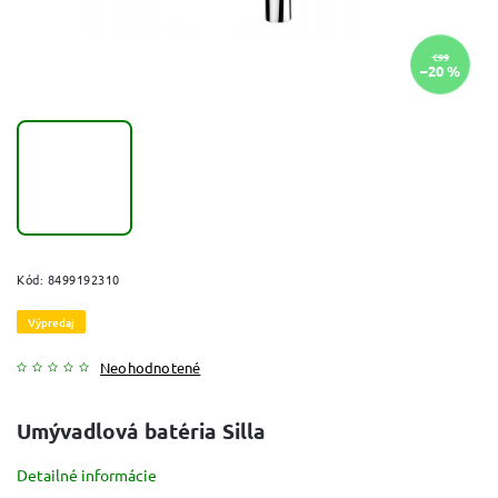
€99
–20 %
Kód:
8499192310
Výpredaj
Neohodnotené
Umývadlová batéria Silla
Detailné informácie