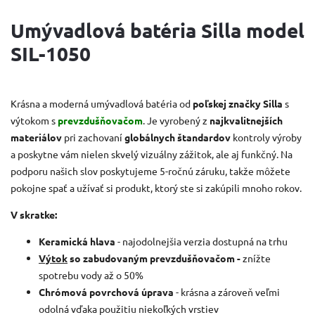
Umývadlová batéria Silla model
SIL-1050
Krásna a moderná umývadlová batéria od
poľskej značky Silla
s
výtokom s
prevzdušňovačom
. Je vyrobený z
najkvalitnejších
materiálov
pri zachovaní
globálnych štandardov
kontroly výroby
a poskytne vám nielen skvelý vizuálny zážitok, ale aj funkčný. Na
podporu našich slov poskytujeme 5-ročnú záruku, takže môžete
pokojne spať a užívať si produkt, ktorý ste si zakúpili mnoho rokov.
V skratke:
Keramická hlava
- najodolnejšia verzia dostupná na trhu
Výtok
so zabudovaným prevzdušňovačom -
znížte
spotrebu vody až o 50%
Chrómová povrchová úprava
- krásna a zároveň veľmi
odolná vďaka použitiu niekoľkých vrstiev