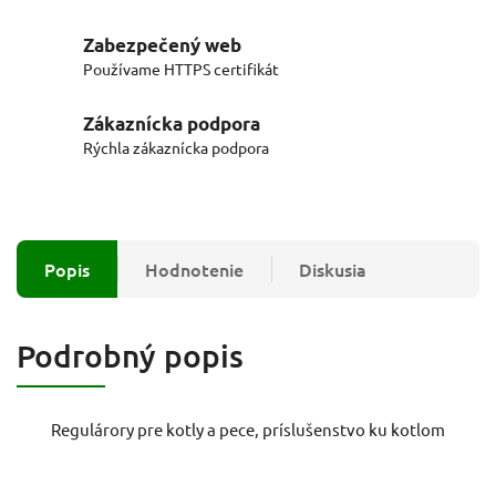
Zabezpečený web
Používame HTTPS certifikát
Zákaznícka podpora
Rýchla zákaznícka podpora
Popis
Hodnotenie
Diskusia
Podrobný popis
Regulárory pre kotly a pece, príslušenstvo ku kotlom