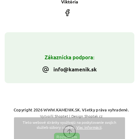
Viktória
Zákaznícka podpora:
info@kamenik.sk
Copyright 2026
WWW.KAMENIK.SK
. Všetky práva vyhradené.
Vytvořil
Shoptet
| Design
Shoptak.cz
Tieto webové stránky využívajú na poskytovanie svojich
služieb súbory cookies.
Viac informácií
.
Rozumiem