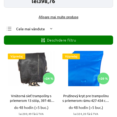
lei398,76
Afişare mai multe produse
Cele mai vândute
Cele mai ieftine
Deschidere filtru
Cele mai scumpe
Alfabetic
Výpredaj
Výpredaj
–24 %
–20 %
Vnútorná sieť trampolíny s
Pružinový kryt pre trampolínu
priemerom 13 stôp, 397-404
s priemerom rámu 427-434 cm,
cm
14 stôp. PEVNÝ! VYPR
do 48 hodín
(>5 buc.)
do 48 hodín
(>5 buc.)
lei200,49 fără TVA
lei324,20 fără TVA