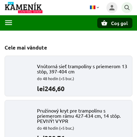
Coş gol
Căutare
Cele mai vândute
Vnútorná sieť trampolíny s priemerom 13
stôp, 397-404 cm
do 48 hodín
(>5 buc.)
lei246,60
Pružinový kryt pre trampolínu s
priemerom rámu 427-434 cm, 14 stôp.
PEVNÝ! VYPR
do 48 hodín
(>5 buc.)