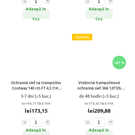
Adaugă în
Adaugă în
Coş
Coş
Výpredaj
–21 %
Ochranná sieť na trampolínu
Vnútorná trampolínová
Costway 140 cm FT 4,5 (140
ochranná sieť 366 12FT/6
cm) VYPR
VYPR
3-7 dní
(>5 buc.)
do 48 hodín
(>5 buc.)
lei140,77 fără TVA
lei170,63 fără TVA
lei173,15
lei209,88
Adaugă în
Adaugă în