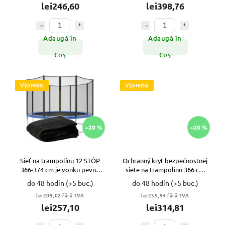
lei246,60
lei398,76
Adaugă în
Adaugă în
Coş
Coş
Výpredaj
Výpredaj
–20 %
–20 %
Sieť na trampolínu 12 STÔP
Ochranný kryt bezpečnostnej
366-374 cm je vonku pevná
siete na trampolínu 366 cm
pre 8 UV stĺpikov VYPR
8n/180 cm VYPR
do 48 hodín
(>5 buc.)
do 48 hodín
(>5 buc.)
lei209,02 fără TVA
lei255,94 fără TVA
lei257,10
lei314,81