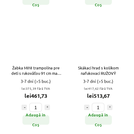
Coş
Coş
Žabka MINI trampolína pre
Skákací hrad s košíkom
deti s rukoväťou 91 cm max.
nafukovací RUŽOVÝ
do 50 kg
3-7 dní
(>5 buc.)
3-7 dní
(>5 buc.)
lei375,39 fără TVA
lei417,62 fără TVA
lei461,73
lei513,67
Adaugă în
Adaugă în
Coş
Coş