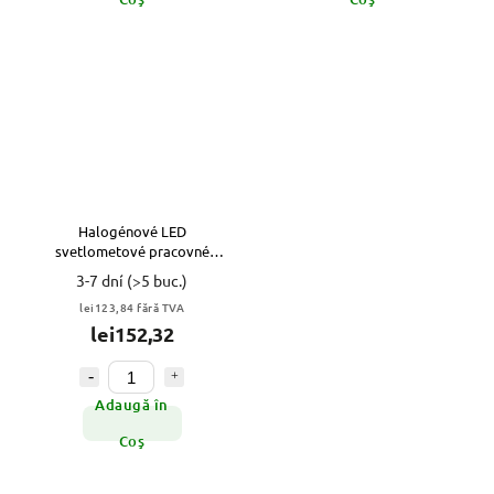
Halogénové LED
svetlometové pracovné
svetlo 16x3W 3070Lm
3-7 dní
(>5 buc.)
lei123,84 fără TVA
lei152,32
Adaugă în
Coş