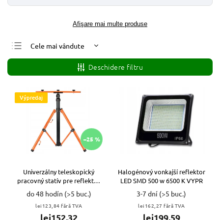
Afişare mai multe produse
Cele mai vândute
Cele mai ieftine
Deschidere filtru
Cele mai scumpe
Alfabetic
Výpredaj
–25 %
Univerzálny teleskopický
Halogénový vonkajší reflektor
pracovný statív pre reflektor
LED SMD 500 w 6500 K VYPR
1,6 m VYPR
do 48 hodín
(>5 buc.)
3-7 dní
(>5 buc.)
lei123,84 fără TVA
lei162,27 fără TVA
lei152,32
lei199,59