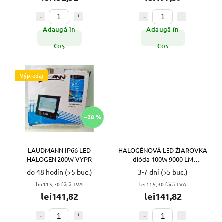
Adaugă în
Adaugă în
Coş
Coş
Výpredaj
–20 %
LAUDMANN IP66 LED
HALOGÉNOVÁ LED ŽIAROVKA
HALOGEN 200W VYPR
dióda 100W 9000 LM
SVETLOMET
do 48 hodín
(>5 buc.)
3-7 dní
(>5 buc.)
lei115,30 fără TVA
lei115,30 fără TVA
lei141,82
lei141,82