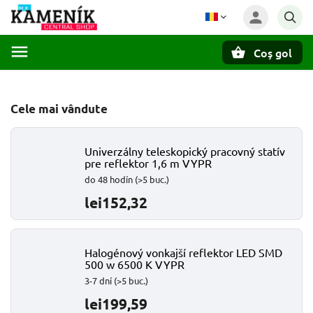
Coş gol
Căutare
Cele mai vândute
Univerzálny teleskopický pracovný statív
pre reflektor 1,6 m VYPR
do 48 hodín
(>5 buc.)
lei152,32
Halogénový vonkajší reflektor LED SMD
500 w 6500 K VYPR
3-7 dní
(>5 buc.)
lei199,59