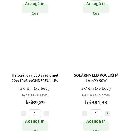
Adaugă în
Adaugă în
Coş
Coş
Halogénový LED svetlomet
SOLÁRNA LED POULIČNÁ
20W IP65 WONDERFUL NW
LAMPA 90W
3-7 dní
(>5 buc.)
3-7 dní
(>5 buc.)
lei72,59 fără TVA
lei310,02 fără TVA
lei89,29
lei381,33
Adaugă în
Adaugă în
Coş
Coş