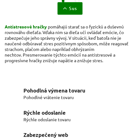
Sus
Antistresové hračky
pomáhajú starať sa o fyzickú a duševnú
rovnováhu dieťaťa. Vďaka nim sa dieťa učí ovládať emócie, čo
zabezpečuje jeho správny vývoj. V situácii, keď batoľa nie je
naučené odbúravať stres pozitívnym spôsobom, môže reagovať
strachom, plačom alebo napríklad obhrýzaním
nechtov. Presmerovanie týchto emócií na antistresové a
progresívne hračky znižuje napätie a znižuje stres.
Pohodlná výmena tovaru
Pohodlné vrátenie tovaru
Rýchle odoslanie
Rýchle odoslanie tovaru
Zabezpečený web