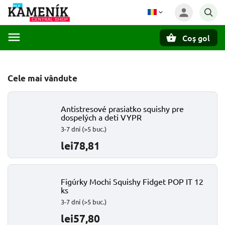
Coş gol
Căutare
Cele mai vândute
Antistresové prasiatko squishy pre
dospelých a deti VYPR
3-7 dní
(>5 buc.)
lei78,81
Figúrky Mochi Squishy Fidget POP IT 12
ks
3-7 dní
(>5 buc.)
lei57,80