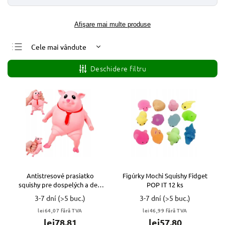
Afişare mai multe produse
Cele mai vândute
Cele mai ieftine
Deschidere filtru
Cele mai scumpe
Alfabetic
Antistresové prasiatko
Figúrky Mochi Squishy Fidget
squishy pre dospelých a deti
POP IT 12 ks
VYPR
3-7 dní
(>5 buc.)
3-7 dní
(>5 buc.)
lei64,07 fără TVA
lei46,99 fără TVA
lei78,81
lei57,80