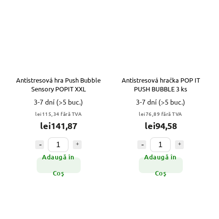
Antistresová hra Push Bubble
Antistresová hračka POP IT
Sensory POPIT XXL
PUSH BUBBLE 3 ks
3-7 dní
(>5 buc.)
3-7 dní
(>5 buc.)
lei115,34 fără TVA
lei76,89 fără TVA
lei141,87
lei94,58
Adaugă în
Adaugă în
Coş
Coş