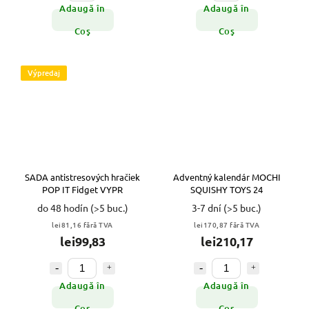
Adaugă în
Adaugă în
Coş
Coş
Výpredaj
SADA antistresových hračiek
Adventný kalendár MOCHI
POP IT Fidget VYPR
SQUISHY TOYS 24
do 48 hodín
(>5 buc.)
3-7 dní
(>5 buc.)
lei81,16 fără TVA
lei170,87 fără TVA
lei99,83
lei210,17
Adaugă în
Adaugă în
Coş
Coş