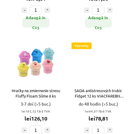
Adaugă în
Adaugă în
Coş
Coş
Výpredaj
Hračky na zmiernenie stresu
SADA antistresových trubíc
Fluffy Floam Slime 6 ks
Fidget 12 ks VIACFAREBNÉ
VYPR
3-7 dní
(>5 buc.)
do 48 hodín
(>5 buc.)
lei102,52 fără TVA
lei64,07 fără TVA
lei126,10
lei78,81