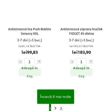
Antistresová hra Push Bubble
Antistresová súprava hračiek
Sensory XXL
FIDGET 45-dielna
3-7 dní
(>5 buc.)
3-7 dní
(>5 buc.)
lei81,16 fără TVA
lei149,51 fără TVA
lei99,83
lei183,90
Adaugă în
Adaugă în
Coş
Coş
Încarcă 8 mai multe
1
2