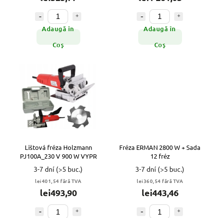
Adaugă în
Adaugă în
Coş
Coş
Lištová fréza Holzmann
Fréza ERMAN 2800 W + Sada
PJ100A_230 V 900 W VYPR
12 fréz
3-7 dní
(>5 buc.)
3-7 dní
(>5 buc.)
lei401,54 fără TVA
lei360,54 fără TVA
lei493,90
lei443,46