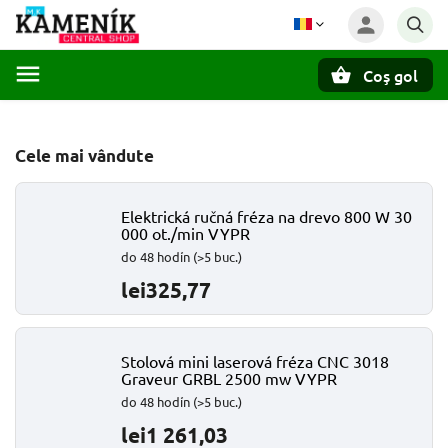
Coş gol
Căutare
Cele mai vândute
Elektrická ručná fréza na drevo 800 W 30
000 ot./min VYPR
do 48 hodín
(>5 buc.)
lei325,77
Stolová mini laserová fréza CNC 3018
Graveur GRBL 2500 mw VYPR
do 48 hodín
(>5 buc.)
lei1 261,03