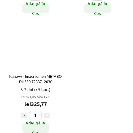
Adaugă în
Adaugă în
Coş
Coş
Klinový - hnací remeň METABO
DH330 7233712030
3-7 dní
(>5 buc.)
lei264,85 fără TVA
lei325,77
Adaugă în
Coş