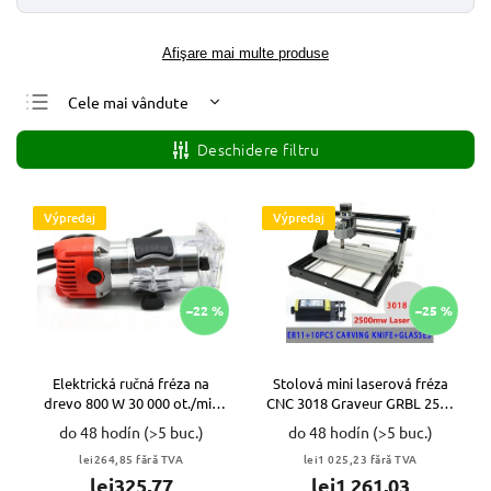
Afişare mai multe produse
Cele mai vândute
Cele mai ieftine
Deschidere filtru
Cele mai scumpe
Alfabetic
Výpredaj
Výpredaj
–22 %
–25 %
Elektrická ručná fréza na
Stolová mini laserová fréza
drevo 800 W 30 000 ot./min
CNC 3018 Graveur GRBL 2500
VYPR
mw VYPR
do 48 hodín
(>5 buc.)
do 48 hodín
(>5 buc.)
lei264,85 fără TVA
lei1 025,23 fără TVA
lei325,77
lei1 261,03