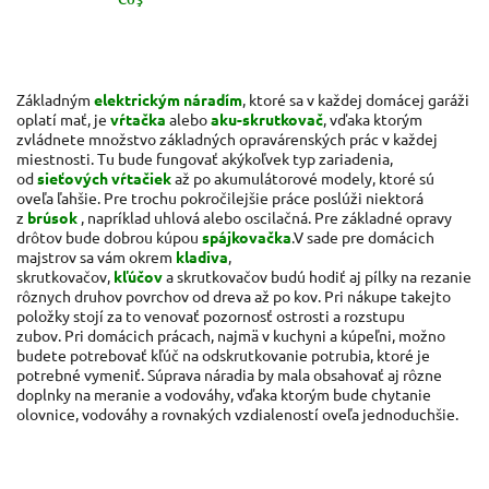
Základným
elektrickým náradím
, ktoré sa v každej domácej garáži
oplatí mať, je
vŕtačka
alebo
aku-skrutkovač
, vďaka ktorým
zvládnete množstvo základných opravárenských prác v každej
miestnosti. Tu bude fungovať akýkoľvek typ zariadenia,
od
sieťových vŕtačiek
až po akumulátorové modely, ktoré sú
oveľa ľahšie. Pre trochu pokročilejšie práce poslúži niektorá
z
brúsok
, napríklad uhlová alebo oscilačná. Pre základné opravy
drôtov bude dobrou kúpou
spájkovačka
.
V sade pre domácich
majstrov sa vám okrem
kladiva
,
skrutkovačov,
kľúčov
a skrutkovačov budú hodiť aj pílky na rezanie
rôznych druhov povrchov od dreva až po kov. Pri nákupe takejto
položky stojí za to venovať pozornosť ostrosti a rozstupu
zubov. Pri domácich prácach, najmä v kuchyni a kúpeľni, možno
budete potrebovať kľúč na odskrutkovanie potrubia, ktoré je
potrebné vymeniť. Súprava náradia by mala obsahovať aj rôzne
doplnky na meranie a vodováhy, vďaka ktorým bude chytanie
olovnice, vodováhy a rovnakých vzdialeností oveľa jednoduchšie.