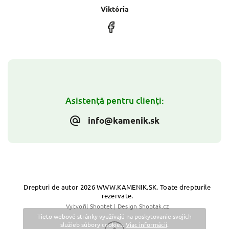
Viktória
Asistenţă pentru clienţi:
info@kamenik.sk
Drepturi de autor 2026
WWW.KAMENIK.SK
. Toate drepturile
rezervate.
Vytvořil
Shoptet
| Design
Shoptak.cz
Tieto webové stránky využívajú na poskytovanie svojich
služieb súbory cookies.
Viac informácií
.