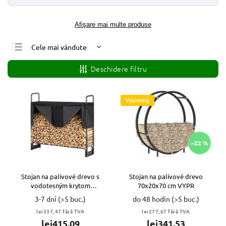
Afişare mai multe produse
Cele mai vândute
Cele mai ieftine
Deschidere filtru
Cele mai scumpe
Alfabetic
Výpredaj
–22 %
Stojan na palivové drevo s
Stojan na palivové drevo
vodotesným krytom
70x20x70 cm VYPR
132x36x117 VYPR
3-7 dní
(>5 buc.)
do 48 hodín
(>5 buc.)
lei337,47 fără TVA
lei277,67 fără TVA
lei415,09
lei341,53