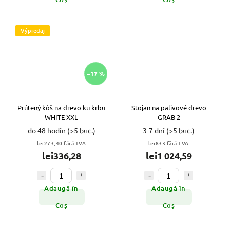
Výpredaj
–17 %
Prútený kôš na drevo ku krbu
Stojan na palivové drevo
WHITE XXL
GRAB 2
do 48 hodín
(>5 buc.)
3-7 dní
(>5 buc.)
lei273,40 fără TVA
lei833 fără TVA
lei336,28
lei1 024,59
Adaugă în
Adaugă în
Coş
Coş