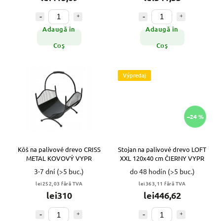
Adaugă în
Adaugă în
Coş
Coş
Výpredaj
–24 %
Kôš na palivové drevo CRISS
Stojan na palivové drevo LOFT
METAL KOVOVÝ VYPR
XXL 120x40 cm ČIERNY VYPR
3-7 dní
(>5 buc.)
do 48 hodín
(>5 buc.)
lei252,03 fără TVA
lei363,11 fără TVA
lei310
lei446,62