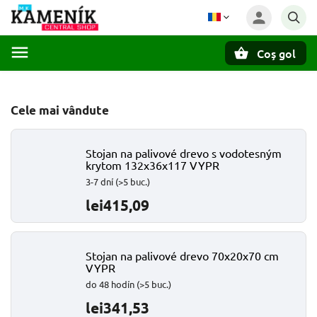
Coş gol
Căutare
Cele mai vândute
Stojan na palivové drevo s vodotesným
krytom 132x36x117 VYPR
3-7 dní
(>5 buc.)
lei415,09
Stojan na palivové drevo 70x20x70 cm
VYPR
do 48 hodín
(>5 buc.)
lei341,53