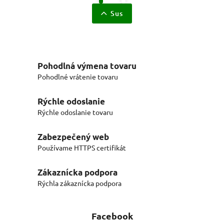
Sus
Pohodlná výmena tovaru
Pohodlné vrátenie tovaru
Rýchle odoslanie
Rýchle odoslanie tovaru
Zabezpečený web
Používame HTTPS certifikát
Zákaznícka podpora
Rýchla zákaznícka podpora
Facebook