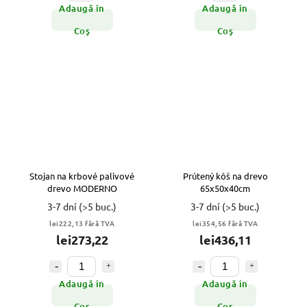
Adaugă în
Adaugă în
Coş
Coş
Stojan na krbové palivové
Prútený kôš na drevo
drevo MODERNO
65x50x40cm
3-7 dní
(>5 buc.)
3-7 dní
(>5 buc.)
lei222,13 fără TVA
lei354,56 fără TVA
lei273,22
lei436,11
Adaugă în
Adaugă în
Coş
Coş