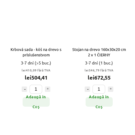
Krbová sada - kôš na drevo s
Stojan na drevo 160x30x20 cm
príslušenstvom
2 v 1 ČIERNY
3-7 dní
(>5 buc.)
3-7 dní
(1 buc.)
lei410,09 fără TVA
lei546,79 fără TVA
lei504,41
lei672,55
Adaugă în
Adaugă în
Coş
Coş