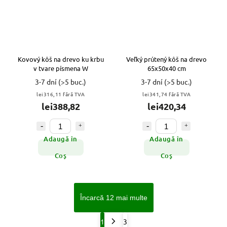
Kovový kôš na drevo ku krbu
Veľký prútený kôš na drevo
v tvare písmena W
65x50x40 cm
3-7 dní
(>5 buc.)
3-7 dní
(>5 buc.)
lei316,11 fără TVA
lei341,74 fără TVA
lei388,82
lei420,34
Adaugă în
Adaugă în
Coş
Coş
Încarcă 12 mai multe
1
3