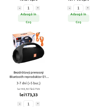
Adaugă în
Adaugă în
Coş
Coş
Bezdrôtový prenosný
Bluetooth reproduktor E10
BOOMBOX ČIERNY VYPR
3-7 dní
(>5 buc.)
lei140,92 fără TVA
lei173,33