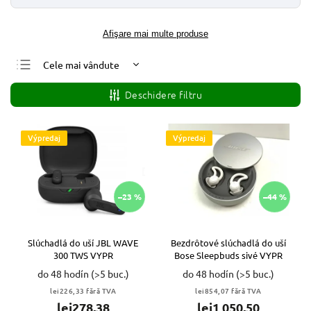
Afişare mai multe produse
Cele mai vândute
Cele mai ieftine
Deschidere filtru
Cele mai scumpe
Alfabetic
Výpredaj
Výpredaj
–23 %
–44 %
Slúchadlá do uší JBL WAVE
Bezdrôtové slúchadlá do uší
300 TWS VYPR
Bose Sleepbuds sivé VYPR
do 48 hodín
(>5 buc.)
do 48 hodín
(>5 buc.)
lei226,33 fără TVA
lei854,07 fără TVA
lei278,38
lei1 050,50