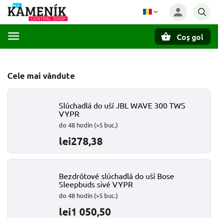
Coş gol
Căutare
Cele mai vândute
Slúchadlá do uší JBL WAVE 300 TWS
VYPR
do 48 hodín
(>5 buc.)
lei278,38
Bezdrôtové slúchadlá do uší Bose
Sleepbuds sivé VYPR
do 48 hodín
(>5 buc.)
lei1 050,50