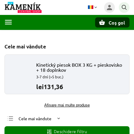
Coş gol
Căutare
Cele mai vândute
Kinetický piesok BOX 3 KG + pieskovisko
+ 18 doplnkov
3-7 dní
(>5 buc.)
lei131,36
Afişare mai multe produse
Cele mai vândute
Cele mai ieftine
Deschidere filtru