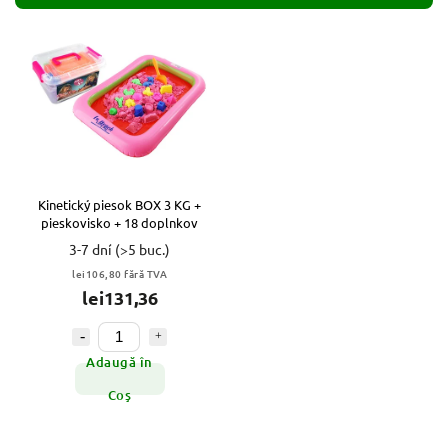
Cele mai scumpe
Alfabetic
Kinetický piesok BOX 3 KG +
pieskovisko + 18 doplnkov
3-7 dní
(>5 buc.)
lei106,80 fără TVA
lei131,36
Adaugă în
Coş