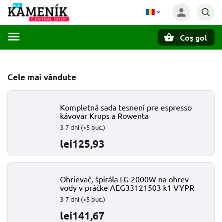
Coş gol
Căutare
Cele mai vândute
Kompletná sada tesnení pre espresso
kávovar Krups a Rowenta
3-7 dní
(>5 buc.)
lei125,93
Ohrievač, špirála LG 2000W na ohrev
vody v práčke AEG33121503 k1 VYPR
3-7 dní
(>5 buc.)
lei141,67