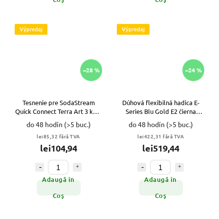
Výpredaj
Výpredaj
–28 %
–24 %
Tesnenie pre SodaStream
Dúhová flexibilná hadica E-
Quick Connect Terra Art 3 kusy
Series Blu Gold E2 čierna
VYPR
VYPR
do 48 hodín
(>5 buc.)
do 48 hodín
(>5 buc.)
lei85,32 fără TVA
lei422,31 fără TVA
lei104,94
lei519,44
Adaugă în
Adaugă în
Coş
Coş