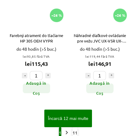
–26 %
–26 %
Farebný atrament do tlačiarne
Náhradné diaľkové ovládanie
HP 305 OEM VYPR
pre vežu JVC UX-V5R UX-
V30R VYPR
do 48 hodín
(>5 buc.)
do 48 hodín
(>5 buc.)
lei93,85 fără TVA
lei119,44 fără TVA
lei115,43
lei146,91
Adaugă în
Adaugă în
Coş
Coş
Încarcă 12 mai multe
1
11