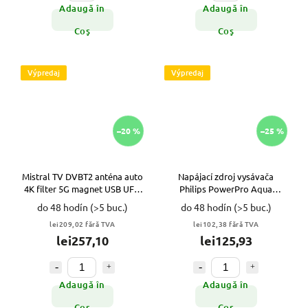
Adaugă în
Adaugă în
Coş
Coş
Výpredaj
Výpredaj
–20 %
–25 %
Mistral TV DVBT2 anténa auto
Napájací zdroj vysávača
4K filter 5G magnet USB UFO
Philips PowerPro Aqua
VYPR
FC6168 FC6402/61 FC6401
do 48 hodín
(>5 buc.)
do 48 hodín
(>5 buc.)
FC640 VYPR
lei209,02 fără TVA
lei102,38 fără TVA
lei257,10
lei125,93
Adaugă în
Adaugă în
Coş
Coş