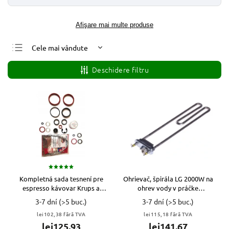
Afişare mai multe produse
Cele mai vândute
Cele mai ieftine
Deschidere filtru
Cele mai scumpe
Alfabetic
Kompletná sada tesnení pre
Ohrievač, špirála LG 2000W na
espresso kávovar Krups a
ohrev vody v práčke
Rowenta
AEG33121503 k1 VYPR
3-7 dní
(>5 buc.)
3-7 dní
(>5 buc.)
lei102,38 fără TVA
lei115,18 fără TVA
lei125,93
lei141,67