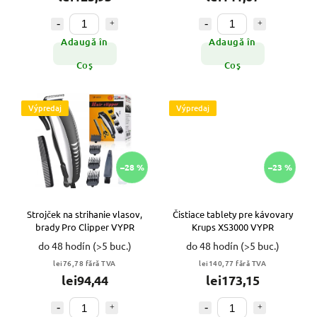
Adaugă în
Adaugă în
Coş
Coş
Výpredaj
Výpredaj
–28 %
–23 %
Strojček na strihanie vlasov,
Čistiace tablety pre kávovary
brady Pro Clipper VYPR
Krups XS3000 VYPR
do 48 hodín
(>5 buc.)
do 48 hodín
(>5 buc.)
lei76,78 fără TVA
lei140,77 fără TVA
lei94,44
lei173,15