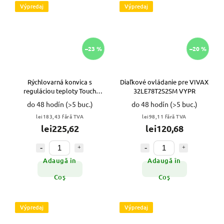
Výpredaj
Výpredaj
–23 %
–20 %
Rýchlovarná konvica s
Diaľkové ovládanie pre VIVAX
reguláciou teploty Touch
32LE78T2S2SM VYPR
čierna 1,5L VYPR
do 48 hodín
(>5 buc.)
do 48 hodín
(>5 buc.)
lei183,43 fără TVA
lei98,11 fără TVA
lei225,62
lei120,68
Adaugă în
Adaugă în
Coş
Coş
Výpredaj
Výpredaj