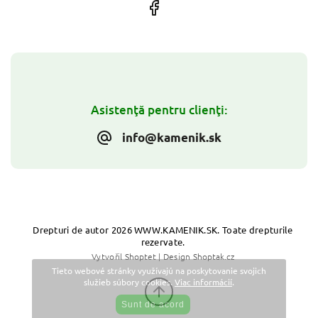
Asistenţă pentru clienţi:
info@kamenik.sk
Drepturi de autor 2026
WWW.KAMENIK.SK
. Toate drepturile
rezervate.
Vytvořil
Shoptet
| Design
Shoptak.cz
Tieto webové stránky využívajú na poskytovanie svojich
služieb súbory cookies.
Viac informácií
.
Sunt de acord