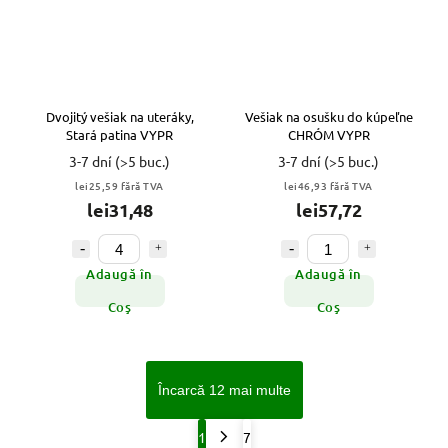
Dvojitý vešiak na uteráky,
Vešiak na osušku do kúpeľne
Stará patina VYPR
CHRÓM VYPR
3-7 dní
(>5 buc.)
3-7 dní
(>5 buc.)
lei25,59 fără TVA
lei46,93 fără TVA
lei31,48
lei57,72
Adaugă în
Adaugă în
Coş
Coş
Încarcă 12 mai multe
1
7