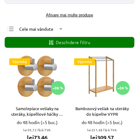
Afişare mai multe produse
Cele mai vândute
Cele mai ieftine
Deschidere filtru
Cele mai scumpe
Alfabetic
Výpredaj
Výpredaj
–26 %
–24 %
Samolepiace vešiaky na
Bambusový vešiak na uteráky
uteráky, kúpeľňové háčiky 4x
do kúpeľne VYPR
bambus VYPR
do 48 hodín
(>5 buc.)
do 48 hodín
(>5 buc.)
lei59,72 fără TVA
lei251,68 fără TVA
lei73,46
lei309,57