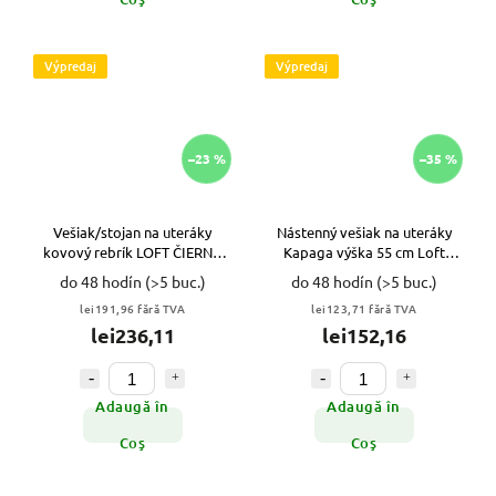
Výpredaj
Výpredaj
–23 %
–35 %
Vešiak/stojan na uteráky
Nástenný vešiak na uteráky
kovový rebrík LOFT ČIERNY
Kapaga výška 55 cm Loft
VYPR
ČIERNY VYPR
do 48 hodín
(>5 buc.)
do 48 hodín
(>5 buc.)
lei191,96 fără TVA
lei123,71 fără TVA
lei236,11
lei152,16
Adaugă în
Adaugă în
Coş
Coş