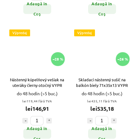
Adaugă în
Adaugă în
Coş
Coş
Výpredaj
Výpredaj
–28 %
–26 %
Nástenný kúpelňový vešiak na
Skladací nástenný sušič na
uteráky čierny otočný VYPR
balkón biely 71x35x13 VYPR
do 48 hodín
(>5 buc.)
do 48 hodín
(>5 buc.)
lei119,44 fără TVA
lei435,11 fără TVA
lei146,91
lei535,18
Adaugă în
Adaugă în
Coş
Coş