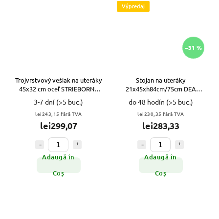
Výpredaj
–31 %
Trojvrstvový vešiak na uteráky
Stojan na uteráky
45x32 cm oceľ STRIEBORNÝ
21x45xh84cm/75cm DEA
VYPR
BLACK Affe VYPR
3-7 dní
(>5 buc.)
do 48 hodín
(>5 buc.)
lei243,15 fără TVA
lei230,35 fără TVA
lei299,07
lei283,33
Adaugă în
Adaugă în
Coş
Coş