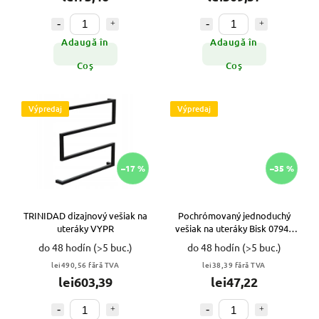
Adaugă în
Adaugă în
Coş
Coş
Výpredaj
Výpredaj
–17 %
–35 %
TRINIDAD dizajnový vešiak na
Pochrómovaný jednoduchý
uteráky VYPR
vešiak na uteráky Bisk 07949
VYPR
do 48 hodín
(>5 buc.)
do 48 hodín
(>5 buc.)
lei490,56 fără TVA
lei38,39 fără TVA
lei603,39
lei47,22