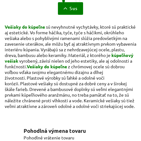
Sus
Vešiaky do kúpeľne
sú nevyhnutné vychytávky, ktoré sú praktické
aj estetické.
Vo forme háčika, tyče, tyče s háčikmi, okrúhleho
vešiaka alebo s pohyblivými ramenami slúžia predovšetkým na
zavesenie uterákov, ale môžu byť aj atraktívnym prvkom vybavenia
interiéru kúpania.
Vyrábajú sa z nehrdzavejúcej ocele, plastu,
dreva, bambusu alebo keramiky.
Materiál, z ktorého je
kúpeľňový
vešiak
vyrobený, závisí nielen od jeho estetiky, ale aj odolnosti a
funkčnosti.
Vešiaky do kúpeľne
z chrómovej ocele sú dobrou
voľbou vďaka svojmu elegantnému dizajnu a dlhej
životnosti.
Plastové výrobky sú ľahké a odolné voči
korózii.
Plastové vešiaky sú dostupné za dobré ceny a v širokej
škále farieb.
Drevené a bambusové doplnky sú veľmi elegantnými
prvkami kúpeľňového aranžmánu, no treba pamätať na to, že sú
náležite chránené proti vlhkosti a vode.
Keramické vešiaky sú tiež
veľmi atraktívne a zároveň odolné a odolné voči striekajúcej vode.
Pohodlná výmena tovaru
Pohodlné vrátenie tovaru