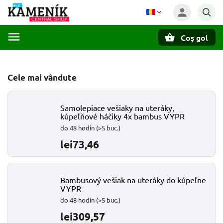
Coş gol
Căutare
Cele mai vândute
Samolepiace vešiaky na uteráky,
kúpeľňové háčiky 4x bambus VYPR
do 48 hodín
(>5 buc.)
lei73,46
Bambusový vešiak na uteráky do kúpeľne
VYPR
do 48 hodín
(>5 buc.)
lei309,57