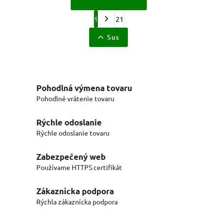
1
21
Sus
Pohodlná výmena tovaru
Pohodlné vrátenie tovaru
Rýchle odoslanie
Rýchle odoslanie tovaru
Zabezpečený web
Používame HTTPS certifikát
Zákaznícka podpora
Rýchla zákaznícka podpora