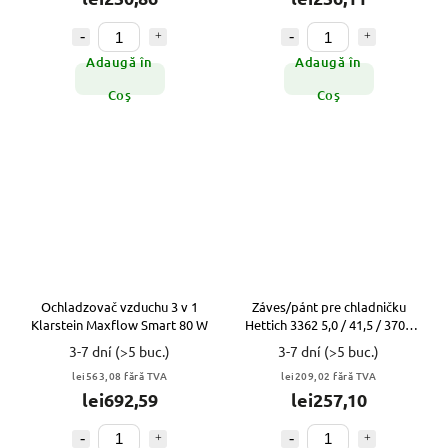
Adaugă în
Adaugă în
Coş
Coş
Ochladzovač vzduchu 3 v 1
Záves/pánt pre chladničku
Klarstein Maxflow Smart 80 W
Hettich 3362 5,0 / 41,5 / 3702
5,0
3-7 dní
(>5 buc.)
3-7 dní
(>5 buc.)
lei563,08 fără TVA
lei209,02 fără TVA
lei692,59
lei257,10