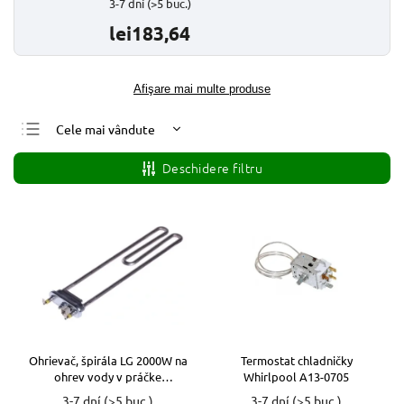
3-7 dní
(>5 buc.)
lei183,64
Afişare mai multe produse
Cele mai vândute
Cele mai ieftine
Deschidere filtru
Cele mai scumpe
Alfabetic
Ohrievač, špirála LG 2000W na
Termostat chladničky
ohrev vody v práčke
Whirlpool A13-0705
AEG33121503 k1 VYPR
3-7 dní
(>5 buc.)
3-7 dní
(>5 buc.)