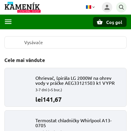
Coş gol
Căutare
Vysávače
Cele mai vândute
Ohrievač, špirála LG 2000W na ohrev
vody v práčke AEG33121503 k1 VYPR
3-7 dní
(>5 buc.)
lei141,67
Termostat chladničky Whirlpool A13-
0705