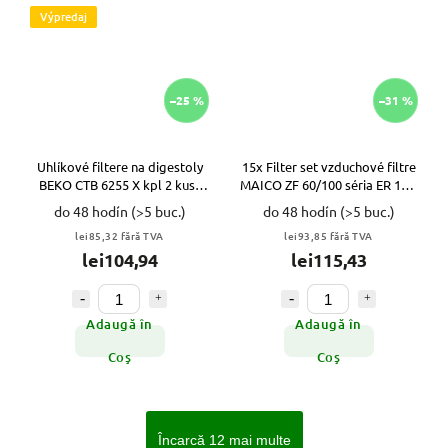
Výpredaj
–25 %
–31 %
Uhlíkové filtere na digestoly
15x Filter set vzduchové filtre
BEKO CTB 6255 X kpl 2 kusy
MAICO ZF 60/100 séria ER 13,5
VYPR
x 13,5 cm VYPR
do 48 hodín
(>5 buc.)
do 48 hodín
(>5 buc.)
lei85,32 fără TVA
lei93,85 fără TVA
lei104,94
lei115,43
Adaugă în
Adaugă în
Coş
Coş
Încarcă 12 mai multe