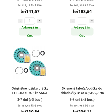
lei115,18 fără TVA
lei149,30 fără TVA
lei141,67
lei183,64
Adaugă în
Adaugă în
Coş
Coş
Originálne ložiská práčky
Sklenená tabuľa/polička do
ELECTROLUX 2 ks SADA
chladničky Beko 49,5x29,7 cm
3-7 dní
(>5 buc.)
3-7 dní
(>5 buc.)
lei187,69 fără TVA
lei191,96 fără TVA
lei230,86
lei236,11