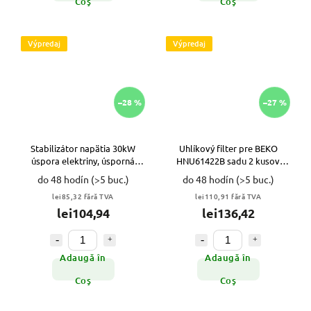
Coş
Coş
Výpredaj
Výpredaj
–28 %
–27 %
Stabilizátor napätia 30kW
Uhlíkový filter pre BEKO
úspora elektriny, úsporná
HNU61422B sadu 2 kusov
skrinka VYPR
VYPR
do 48 hodín
(>5 buc.)
do 48 hodín
(>5 buc.)
lei85,32 fără TVA
lei110,91 fără TVA
lei104,94
lei136,42
Adaugă în
Adaugă în
Coş
Coş