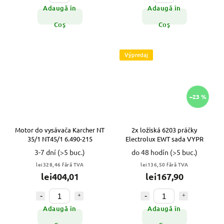
Adaugă în
Adaugă în
Coş
Coş
Výpredaj
–23 %
Motor do vysávača Karcher NT
2x ložiská 6203 práčky
35/1 NT45/1 6.490-215
Electrolux EWT sada VYPR
3-7 dní
(>5 buc.)
do 48 hodín
(>5 buc.)
lei328,46 fără TVA
lei136,50 fără TVA
lei404,01
lei167,90
Adaugă în
Adaugă în