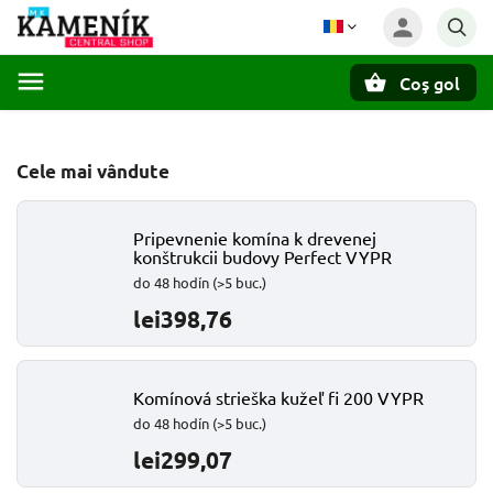
Coş gol
Căutare
Cele mai vândute
Pripevnenie komína k drevenej
konštrukcii budovy Perfect VYPR
do 48 hodín
(>5 buc.)
lei398,76
Komínová strieška kužeľ fi 200 VYPR
do 48 hodín
(>5 buc.)
lei299,07