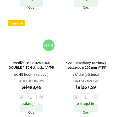
Coş
Coş
Výpredaj
–34 %
Predĺženie 140x240 S0.6
Kyselinovzdorný komínový
DOUBLE PITCH strieška VYPR
nadstavec ø 200 mm VYPR
do 48 hodín
(>5 buc.)
3-7 dní
(>5 buc.)
lei405,25 fără TVA
lei217,55 fără TVA
lei498,46
lei267,59
Adaugă în
Adaugă în
Coş
Coş