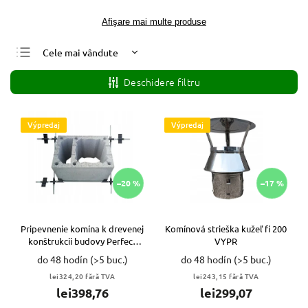
Afişare mai multe produse
Cele mai vândute
Cele mai ieftine
Deschidere filtru
Cele mai scumpe
Alfabetic
Výpredaj
Výpredaj
–20 %
–17 %
Pripevnenie komína k drevenej
Komínová strieška kužeľ fi 200
konštrukcii budovy Perfect
VYPR
VYPR
do 48 hodín
(>5 buc.)
do 48 hodín
(>5 buc.)
lei324,20 fără TVA
lei243,15 fără TVA
lei398,76
lei299,07