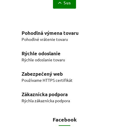
Sus
Pohodlná výmena tovaru
Pohodlné vrátenie tovaru
Rýchle odoslanie
Rýchle odoslanie tovaru
Zabezpečený web
Používame HTTPS certifikát
Zákaznícka podpora
Rýchla zákaznícka podpora
Facebook