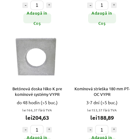
Adaugă în
Adaugă în
Coş
Coş
Betónová doska Niko K pre
Komínová strieška 180 mm PT-
komínové systémy VYPR
OC VYPR
do 48 hodín
(>5 buc.)
3-7 dní
(>5 buc.)
lei166,37 fără TVA
lei153,57 fără TVA
lei204,63
lei188,89
Adaugă în
Adaugă în