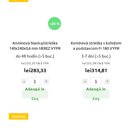
–20 %
Komínová hlavica/strieška
Komínová strieška s kohútom
140x240x0,6 mm NEREZ VYPR
a podstavcom FI 180 VYPR
do 48 hodín
(>5 buc.)
3-7 dní
(>5 buc.)
lei230,35 fără TVA
lei255,94 fără TVA
lei283,33
lei314,81
Adaugă în
Adaugă în
Coş
Coş
Výpredaj