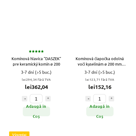
Komínová hlavica "DASZEK"
Komínová čiapočka odolná
pre keramický komín ø 200
voči kyselinám ø 200 mm
DK200-CH6 Darco VYPR
3-7 dní
(>5 buc.)
3-7 dní
(>5 buc.)
lei294,34 fără TVA
lei123,71 fără TVA
lei362,04
lei152,16
Adaugă în
Adaugă în
Coş
Coş
Výpredaj