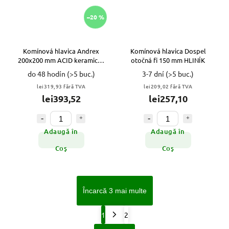
–20 %
Komínová hlavica Andrex
Komínová hlavica Dospel
200x200 mm ACID keramický
otočná fi 150 mm HLINÍK
VYPR
do 48 hodín
(>5 buc.)
3-7 dní
(>5 buc.)
lei319,93 fără TVA
lei209,02 fără TVA
lei393,52
lei257,10
Adaugă în
Adaugă în
Coş
Coş
Încarcă 3 mai multe
1
2