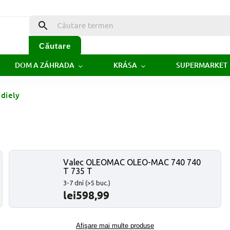
Căutare
DOM A ZÁHRADA
KRÁSA
SUPERMARKET
diely
Valec OLEOMAC OLEO-MAC 740 740
T 735 T
3-7 dní
(>5 buc.)
lei598,99
Afişare mai multe produse