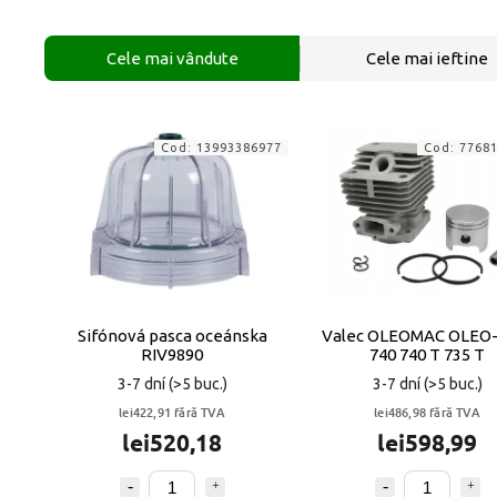
Cele mai vândute
Cele mai ieftine
Cod:
13993386977
Cod:
7768
Sifónová pasca oceánska
Valec OLEOMAC OLEO
RIV9890
740 740 T 735 T
3-7 dní
(>5 buc.)
3-7 dní
(>5 buc.)
lei422,91 fără TVA
lei486,98 fără TVA
lei520,18
lei598,99