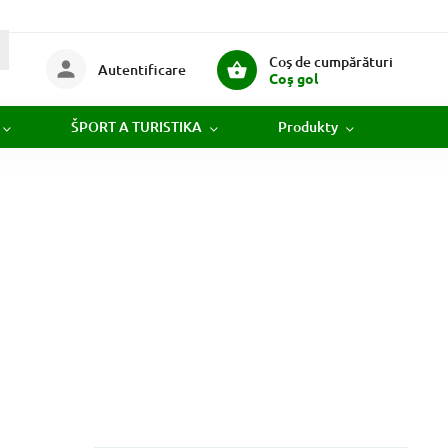
Coş de cumpărături
Autentificare
Coş gol
ŠPORT A TURISTIKA
Produkty
Novi