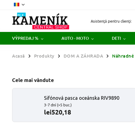
Asistenţă pentru clienţi:
VÝPREDAJ %
AUTO - MOTO
DETI
Acasă
Produkty
DOM A ZÁHRADA
Náhradné 
/
/
/
Cele mai vândute
Sifónová pasca oceánska RIV9890
3-7 dní
(>5 buc.)
lei520,18