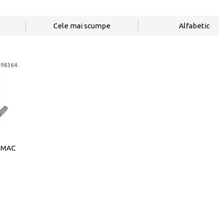
Cele mai scumpe
Alfabetic
198364
-MAC