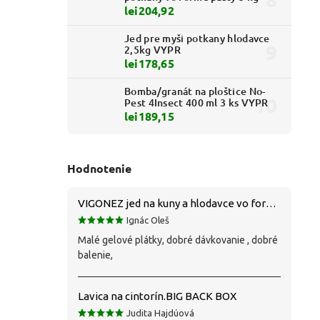
lei204,92
Jed pre myši potkany hlodavce
2,5kg VYPR
lei178,65
Bomba/granát na ploštice No-
Pest 4Insect 400 ml 3 ks VYPR
lei189,15
Hodnotenie
VIGONEZ jed na kuny a hlodavce vo forme pasty 1,5 kg
Ignác Oleš
Malé gelové plátky, dobré dávkovanie , dobré
balenie,
Lavica na cintorín.BIG BACK BOX
Judita Hajdúová