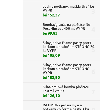
Jed na podkany, myši,krtky 1kg
VYPR
lei152,37
Bomba/granát na ploštice No-
Pest 4Insect 400 ml VYPR
lei99,83
Silný jed vo forme pasty proti
krtkom a hrabošom STRONG 20
ks VYPR
lei105,09
Silný jed vo forme pasty proti
krtkom a hrabošom STRONG
VYPR
lei183,90
Silná hmlová bomba ploštice
150 ml VYPR
lei126,10
RATIMOR - jed na myši a
potkany vo forme pasty 3 kg