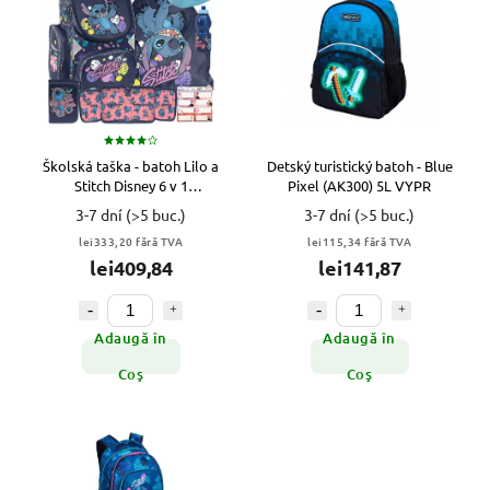
Školská taška - batoh Lilo a
Detský turistický batoh - Blue
Stitch Disney 6 v 1
Pixel (AK300) 5L VYPR
VIACFAREBNÁ VYPR
3-7 dní
(>5 buc.)
3-7 dní
(>5 buc.)
lei333,20 fără TVA
lei115,34 fără TVA
lei409,84
lei141,87
Adaugă în
Adaugă în
Coş
Coş