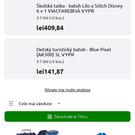
Školská taška - batoh Lilo a Stitch Disney
6 v 1 VIACFAREBNÁ VYPR
3-7 dní
(>5 buc.)
lei409,84
Detský turistický batoh - Blue Pixel
(AK300) 5L VYPR
3-7 dní
(>5 buc.)
lei141,87
Afişare mai multe produse
Cele mai vândute
Cele mai ieftine
Deschidere filtru
Cele mai scumpe
Alfabetic