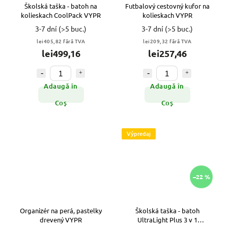
Školská taška - batoh na
Futbalový cestovný kufor na
kolieskach CoolPack VYPR
kolieskach VYPR
3-7 dní
(>5 buc.)
3-7 dní
(>5 buc.)
lei405,82 fără TVA
lei209,32 fără TVA
lei499,16
lei257,46
Adaugă în
Adaugă în
Coş
Coş
Výpredaj
–22 %
Organizér na perá, pastelky
Školská taška - batoh
drevený VYPR
UltraLight Plus 3 v 1