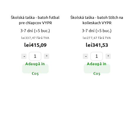
Školská taška - batoh futbal
Školská taška - batoh Stitch na
pre chlapcov VYPR
kolieskach VYPR
3-7 dní
(>5 buc.)
3-7 dní
(>5 buc.)
lei337,47 fără TVA
lei277,67 fără TVA
lei415,09
lei341,53
Adaugă în
Adaugă în
Coş
Coş