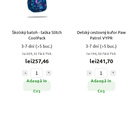
Školský batoh - taška Stitch
Detský cestovný kufor Paw
CoolPack
Patrol VYPR
3-7 dní
(>5 buc.)
3-7 dní
(>5 buc.)
lei209,32 fără TVA
lei196,50 fără TVA
lei257,46
lei241,70
Adaugă în
Adaugă în
Coş
Coş