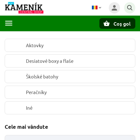
Coş gol
Căutare
Aktovky
Desiatové boxy a flaše
Školské batohy
Peračníky
Iné
Cele mai vândute