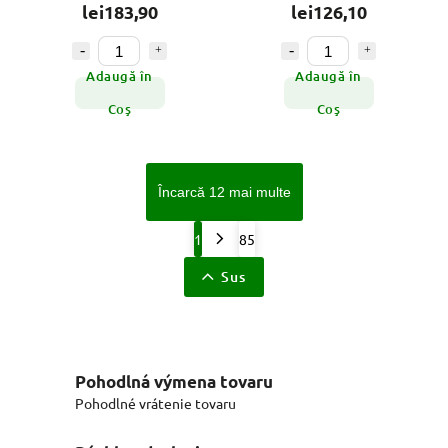
lei183,90
lei126,10
Adaugă în
Adaugă în
Coş
Coş
Încarcă 12 mai multe
1
85
Sus
Pohodlná výmena tovaru
Pohodlné vrátenie tovaru