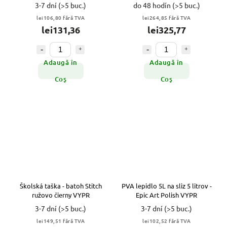
VIACFAREBNÁ VYPR
3-7 dní
(>5 buc.)
do 48 hodín
(>5 buc.)
lei106,80 fără TVA
lei264,85 fără TVA
lei131,36
lei325,77
Adaugă în
Adaugă în
Coş
Coş
Školská taška - batoh Stitch
PVA lepidlo 5L na sliz 5 litrov -
ružovo čierny VYPR
Epic Art Polish VYPR
3-7 dní
(>5 buc.)
3-7 dní
(>5 buc.)
lei149,51 fără TVA
lei102,52 fără TVA