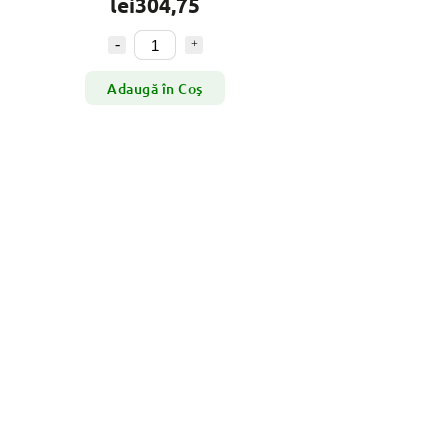
lei304,75
Adaugă în Coş