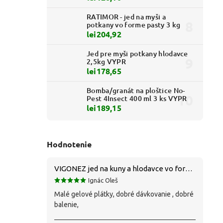
RATIMOR - jed na myši a
potkany vo forme pasty 3 kg
lei204,92
Jed pre myši potkany hlodavce
2,5kg VYPR
lei178,65
Bomba/granát na ploštice No-
Pest 4Insect 400 ml 3 ks VYPR
lei189,15
Hodnotenie
VIGONEZ jed na kuny a hlodavce vo forme pasty 1,5 kg
Ignác Oleš
Malé gelové plátky, dobré dávkovanie , dobré
balenie,