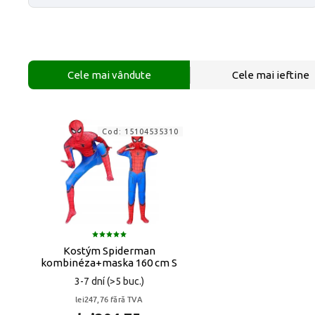
Cele mai vândute
Cele mai ieftine
Cod:
15104535310
Kostým Spiderman
kombinéza+maska 160 cm S
3-7 dní
(>5 buc.)
lei247,76 fără TVA