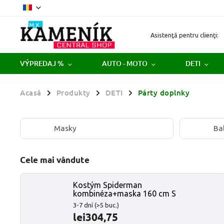
Asistenţă pentru clienţi:
VÝPREDAJ %
AUTO - MOTO
DETI
Acasă
Produkty
DETI
Párty doplnky
/
/
/
Masky
Ba
Cele mai vândute
Kostým Spiderman
kombinéza+maska 160 cm S
3-7 dní
(>5 buc.)
lei304,75