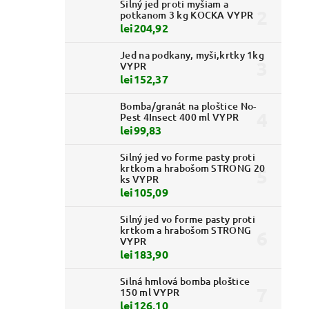
Silný jed proti myšiam a
potkanom 3 kg KOCKA VYPR
lei204,92
Jed na podkany, myši,krtky 1kg
VYPR
lei152,37
Bomba/granát na ploštice No-
Pest 4Insect 400 ml VYPR
lei99,83
Silný jed vo forme pasty proti
krtkom a hrabošom STRONG 20
ks VYPR
lei105,09
Silný jed vo forme pasty proti
krtkom a hrabošom STRONG
VYPR
lei183,90
Silná hmlová bomba ploštice
150 ml VYPR
lei126,10