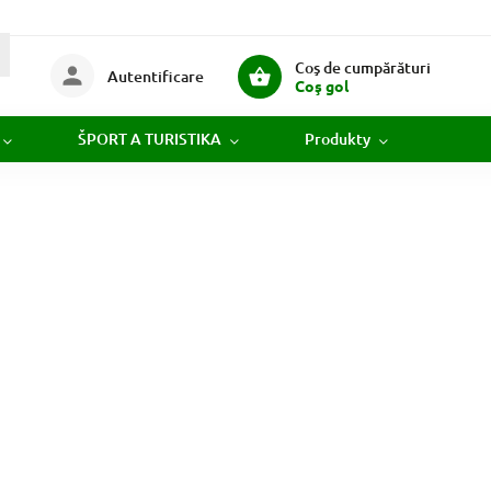
Coş de cumpărături
Autentificare
Coş gol
ŠPORT A TURISTIKA
Produkty
Novi