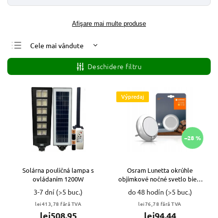
Afişare mai multe produse
Cele mai vândute
Cele mai ieftine
Deschidere filtru
Cele mai scumpe
Alfabetic
Výpredaj
–28 %
Solárna pouličná lampa s
Osram Lunetta okrúhle
ovládaním 1200W
objímkové nočné svetlo biela
LED VYPR
3-7 dní
(>5 buc.)
do 48 hodín
(>5 buc.)
lei413,78 fără TVA
lei76,78 fără TVA
lei508,95
lei94,44