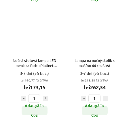
Nočná stolová lampa LED
Lampa na nočný stolík s
meniaca farbu Platinet
mašľou 44 cm SIVÁ
PDL20BAT BIELA VYPR
3-7 dní
(>5 buc.)
3-7 dní
(>5 buc.)
lei140,77 fără TVA
lei213,28 fără TVA
lei173,15
lei262,34
Adaugă în
Adaugă în
Coş
Coş