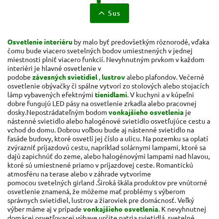
Sus
Osvetlenie interiéru
by malo byť predovšetkým rôznorodé, vďaka
čomu bude viacero svetelných bodov umiestnených v jednej
miestnosti plniť viacero funkcií. Nevyhnutným prvkom v každom
interiéri je hlavné osvetlenie v
podobe
závesných
svietidiel
,
lustrov
alebo plafondov. Večerné
osvetlenie obývačky či spálne vytvorí zo stolových alebo stojacích
lámp vybavených
efektnými
tienidlami
. V kuchyni a v kúpeľni
dobre fungujú LED pásy na osvetlenie zrkadla alebo pracovnej
dosky.
Nepostrádateľným bodom
vonkajšieho osvetlenia
je
nástenné svietidlo alebo halogénové svietidlo osvetľujúce cestu a
vchod do domu. Dobrou voľbou bude aj nástenné svietidlo na
fasáde budovy, ktoré osvetlí jej číslo a ulicu. Na pozemku sa oplatí
zvýrazniť príjazdovú cestu, napríklad solárnymi lampami, ktoré sa
dajú zapichnúť do zeme, alebo halogénovými lampami nad hlavou,
ktoré sú umiestnené priamo v príjazdovej ceste. Romantickú
atmosféru na terase alebo v záhrade vytvoríme
pomocou svetelných girland .Široká škála produktov pre vnútorné
osvetlenie znamená, že môžeme mať problémy s výberom
správnych svietidiel, lustrov a žiaroviek pre domácnosť. Veľký
výber máme aj v prípade
vonkajšieho osvetlenia
. K nevyhnutnej
domácej osvetľovacej výbave určite patria svietidlá, svetelné