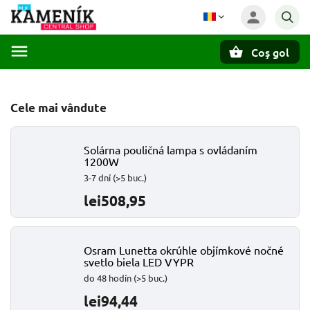
Coş gol
Căutare
Cele mai vândute
Solárna pouličná lampa s ovládaním
1200W
3-7 dní
(>5 buc.)
lei508,95
Osram Lunetta okrúhle objímkové nočné
svetlo biela LED VYPR
do 48 hodín
(>5 buc.)
lei94,44