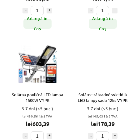
Adaugă în
Adaugă în
Coş
Coş
Solárna pouličná LED lampa
Solárne záhradné svietidlá
1500W VYPR
LED lampy sada 12ks VYPR
3-7 dní
(>5 buc.)
3-7 dní
(>5 buc.)
lei490,56 fără TVA
lei145,03 fără TVA
lei603,39
lei178,39