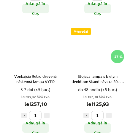
Adaugă în
Adaugă în
Coş
Coş
Výpredaj
–27 %
Vonkajšia Retro drevená
Stojaca lampa s bielym
nástenná lampa VYPR
tienidlom škandinávska 30 cm
VYPR
3-7 dní
(>5 buc.)
do 48 hodín
(>5 buc.)
lei209,02 fără TVA
lei102,38 fără TVA
lei257,10
lei125,93
Adaugă în
Adaugă în
Coş
Coş