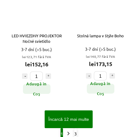
LED HVIEZDNY PROJEKTOR
Stolná lampa v štýle Boho
Nočné svietidlo
3-7 dní
(>5 buc.)
3-7 dní
(>5 buc.)
lei140,77 fără TVA
lei123,71 fără TVA
lei173,15
lei152,16
Adaugă în
Adaugă în
Coş
Coş
Încarcă 12 mai multe
1
3