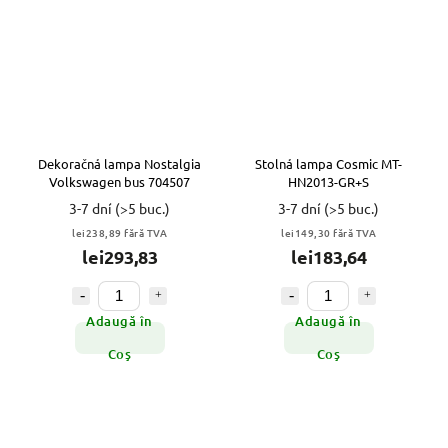
Dekoračná lampa Nostalgia
Stolná lampa Cosmic MT-
Volkswagen bus 704507
HN2013-GR+S
3-7 dní
(>5 buc.)
3-7 dní
(>5 buc.)
lei238,89 fără TVA
lei149,30 fără TVA
lei293,83
lei183,64
Adaugă în
Adaugă în
Coş
Coş