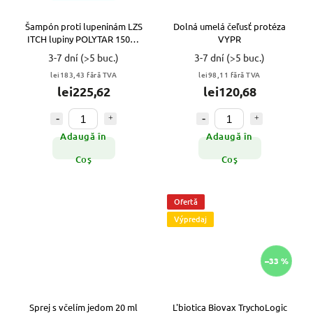
Šampón proti lupeninám LZS
Dolná umelá čeľusť protéza
ITCH lupiny POLYTAR 150ml
VYPR
VYPR
3-7 dní
(>5 buc.)
3-7 dní
(>5 buc.)
lei183,43 fără TVA
lei98,11 fără TVA
lei225,62
lei120,68
Adaugă în
Adaugă în
Coş
Coş
Ofertă
Výpredaj
–33 %
Sprej s včelím jedom 20 ml
L'biotica Biovax TrychoLogic