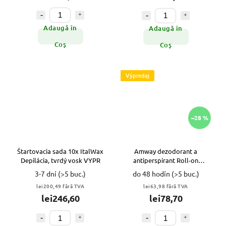
Adaugă în
Adaugă în
Coş
Coş
Výpredaj
–28 %
Štartovacia sada 10x ItalWax
Amway dezodorant a
Depilácia, tvrdý vosk VYPR
antiperspirant Roll-on
G&H100ml VYPR
3-7 dní
(>5 buc.)
do 48 hodín
(>5 buc.)
lei200,49 fără TVA
lei63,98 fără TVA
lei246,60
lei78,70