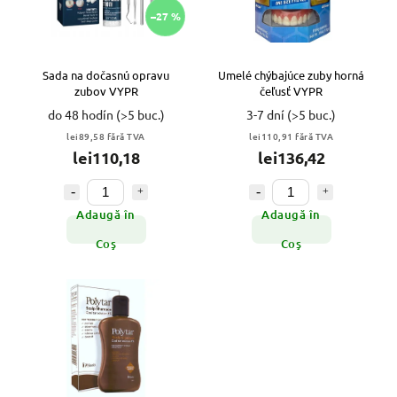
–27 %
Sada na dočasnú opravu
Umelé chýbajúce zuby horná
zubov VYPR
čeľusť VYPR
do 48 hodín
(>5 buc.)
3-7 dní
(>5 buc.)
lei89,58 fără TVA
lei110,91 fără TVA
lei110,18
lei136,42
Adaugă în
Adaugă în
Coş
Coş