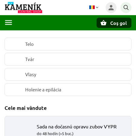
Coş gol
Căutare
Telo
Tvár
Vlasy
Holenie a epilácia
Cele mai vândute
Sada na dočasnú opravu zubov VYPR
do 48 hodín
(>5 buc.)