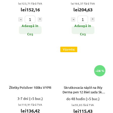
lei123,71 fără TVA
lei166,37 fără TVA
lei152,16
lei204,63
Adaugă în
Adaugă în
Coş
Coş
Výpredaj
–26 %
Žiletky Polsilver 100ks VYPR
Skrutkovacia náplň na ihly
Derma pen 12 ihiel sada 5ks
VYPR
3-7 dní
(>5 buc.)
do 48 hodín
(>5 buc.)
lei110,91 fără TVA
lei93,85 fără TVA
lei136,42
lei115,43