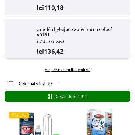
lei110,18
Umelé chýbajúce zuby horná čeľusť
VYPR
3-7 dní
(>5 buc.)
lei136,42
Afişare mai multe produse
Cele mai vândute
Cele mai ieftine
Deschidere filtru
Cele mai scumpe
Alfabetic
Výpredaj