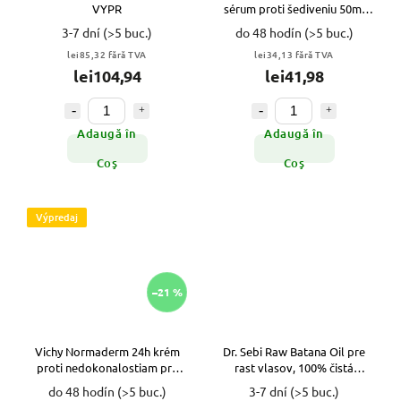
VYPR
sérum proti šediveniu 50ml
VYPR
3-7 dní
(>5 buc.)
do 48 hodín
(>5 buc.)
lei85,32 fără TVA
lei34,13 fără TVA
lei104,94
lei41,98
Adaugă în
Adaugă în
Coş
Coş
Výpredaj
–21 %
Vichy Normaderm 24h krém
Dr. Sebi Raw Batana Oil pre
proti nedokonalostiam pre
rast vlasov, 100% čistá
mastnú pleť VYPR
organická Batana vlasová
do 48 hodín
(>5 buc.)
3-7 dní
(>5 buc.)
maska