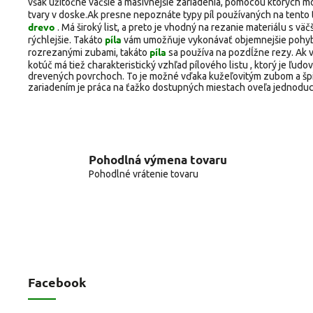
však užitočné väčšie a masívnejšie zariadenia, pomocou ktorých 
tvary v doske.Ak presne nepoznáte typy píl používaných na tento 
drevo
. Má široký list, a preto je vhodný na rezanie materiálu s vä
píla
rýchlejšie. Takáto
vám umožňuje vykonávať objemnejšie pohyby a
píla
rozrezanými zubami, takáto
sa používa na pozdĺžne rezy. Ak 
kotúč má tiež charakteristický vzhľad pílového listu , ktorý je ľu
drevených povrchoch. To je možné vďaka kužeľovitým zubom a špi
zariadením je práca na ťažko dostupných miestach oveľa jednoduc
Pohodlná výmena tovaru
Pohodlné vrátenie tovaru
Facebook