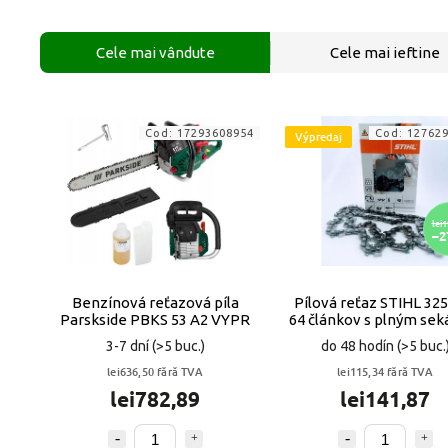
Cele mai vândute
Cele mai ieftine
Cod:
17293608954
Cod:
12762
Výpredaj
lei1
–2
Benzínová reťazová píla
Pílová reťaz STIHL 325
Parskside PBKS 53 A2 VYPR
64 článkov s plným se
VYPR
3-7 dní
(>5 buc.)
do 48 hodín
(>5 buc.
lei636,50 fără TVA
lei115,34 fără TVA
lei782,89
lei141,87