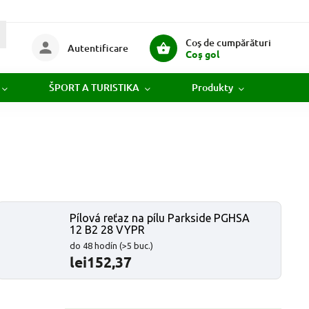
Coş de cumpărături
Autentificare
Coş gol
ŠPORT A TURISTIKA
Produkty
Novi
Pílová reťaz na pílu Parkside PGHSA
12 B2 28 VYPR
do 48 hodín
(>5 buc.)
lei152,37