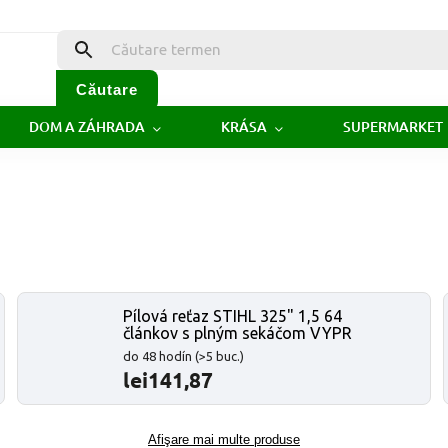
Căutare
DOM A ZÁHRADA
KRÁSA
SUPERMARKET
Pílová reťaz STIHL 325" 1,5 64
článkov s plným sekáčom VYPR
do 48 hodín
(>5 buc.)
lei141,87
Afişare mai multe produse