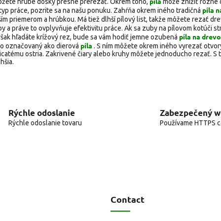
píla
môžete hrubé dosky presne prerezať. Okrem toho,
môže znížiť rôzne 
píla n
typ práce, pozrite sa na našu ponuku. Zahŕňa okrem iného tradičná
čším priemerom a hrúbkou. Má tiež dlhší pílový list, takže môžete rezať dr
 práve to ovplyvňuje efektivitu práce. Ak sa zuby na pílovom kotúči str
píla na drevo
však hľadáte krížový rez, bude sa vám hodiť jemne ozubená
píla
dovo označovaný ako dierová
. S ním môžete okrem iného vyrezať otvor
catému ostria. Zakrivené čiary alebo kruhy môžete jednoducho rezať. S 
hšia.
Rýchle odoslanie
Zabezpečený 
Rýchle odoslanie tovaru
Používame HTTPS ce
Contact