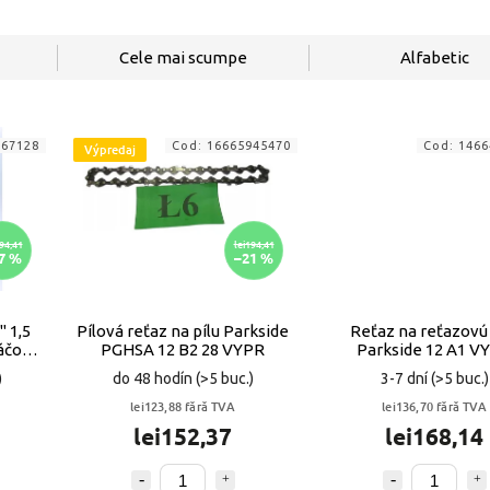
Cele mai scumpe
Alfabetic
967128
Cod:
16665945470
Cod:
1466
Výpredaj
94,41
lei194,41
7 %
–21 %
" 1,5
Pílová reťaz na pílu Parkside
Reťaz na reťazovú 
káčom
PGHSA 12 B2 28 VYPR
Parkside 12 A1 V
)
do 48 hodín
(>5 buc.)
3-7 dní
(>5 buc.)
lei123,88 fără TVA
lei136,70 fără TVA
lei152,37
lei168,14