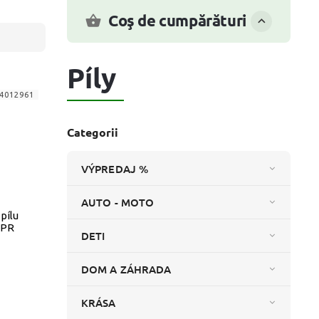
Coş de cumpărături
Píly
4012961
Categorii
VÝPREDAJ %
AUTO - MOTO
pílu
YPR
DETI
DOM A ZÁHRADA
KRÁSA