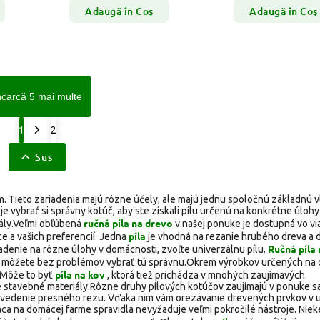
Adaugă în Coş
Adaugă în Coş
ncarcă 5 mai multe
1
2
Sus
ím. Tieto zariadenia majú rôzne účely, ale majú jednu spoločnú základnú v
je vybrať si správny kotúč, aby ste získali pílu určenú na konkrétne úlohy
ručná píla na drevo
ály.
Veľmi obľúbená
v našej ponuke je dostupná vo vi
píla
ce a vašich preferencií. Jedna
je vhodná na rezanie hrubého dreva a 
Ručná píla 
denie na rôzne úlohy v domácnosti, zvoľte univerzálnu pílu.
 si môžete bez problémov vybrať tú správnu.Okrem výrobkov určených na
píla na kov
 Môže to byť
, ktorá tiež prichádza v mnohých zaujímavých
né stavebné materiály.Rôzne druhy pílových kotúčov zaujímajú v ponuke 
 prevedenie presného rezu. Vďaka nim vám orezávanie drevených prvkov v 
ca na domácej farme spravidla nevyžaduje veľmi pokročilé nástroje. Niek