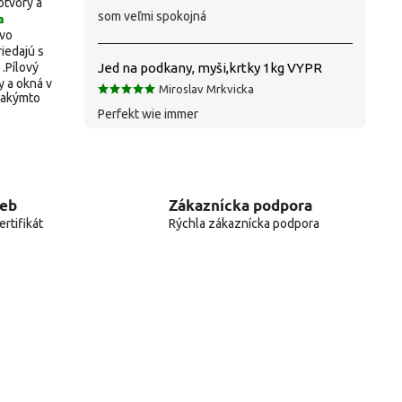
otvory a
som veľmi spokojná
a
evo
iedajú s
Jed na podkany, myši,krtky 1kg VYPR
.Pílový
y a okná v
Miroslav Mrkvicka
takýmto
Perfekt wie immer
web
Zákaznícka podpora
rtifikát
Rýchla zákaznícka podpora