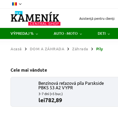
Asistenţă pentru clienţi:
VÝPREDAJ %
AUTO - MOTO
DETI
Acasă
DOM A ZÁHRADA
Záhrada
Píly
/
/
/
Cele mai vândute
Benzínová reťazová píla Parskside
PBKS 53 A2 VYPR
3-7 dní
(>5 buc.)
lei782,89