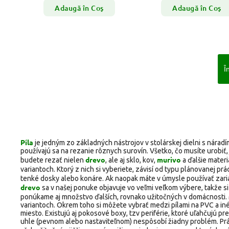
Adaugă în Coş
Adaugă în Coş
Î
Píla
je jedným zo základných nástrojov v stolárskej dielni s nárad
používajú sa na rezanie rôznych surovín. Všetko, čo musíte urobiť, 
drevo
murivo
budete rezať nielen
, ale aj sklo, kov,
a ďalšie materi
variantoch. Ktorý z nich si vyberiete, závisí od typu plánovanej prá
tenké dosky alebo konáre. Ak naopak máte v úmysle používať zaria
drevo
sa v našej ponuke objavuje vo veľmi veľkom výbere, takže
ponúkame aj množstvo ďalších, rovnako užitočných v domácnosti.
variantoch. Okrem toho si môžete vybrať medzi pílami na PVC a i
miesto. Existujú aj pokosové boxy, tzv periférie, ktoré uľahčujú
uhle (pevnom alebo nastaviteľnom) nespôsobí žiadny problém. Prá