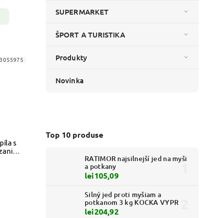
SUPERMARKET
ŠPORT A TURISTIKA
Produkty
3055975
Novinka
Top 10 produse
íla s
zanie
RATIMOR najsilnejší jed na myši
 m VYPR
a potkany
lei105,09
Silný jed proti myšiam a
potkanom 3 kg KOCKA VYPR
lei204,92