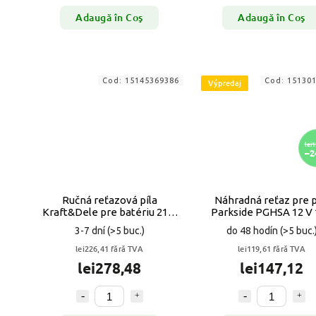
Adaugă în Coş
Adaugă în Coş
Cod:
15145369386
Cod:
15130
Výpredaj
lei1
–2
Ručná reťazová píla
Náhradná reťaz pre p
Kraft&Dele pre batériu 21 V
Parkside PGHSA 12 V 
2x AKU 4“ VYPR
3-7 dní
(>5 buc.)
do 48 hodín
(>5 buc.
lei226,41 fără TVA
lei119,61 fără TVA
lei278,48
lei147,12