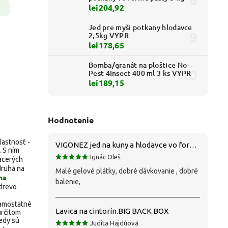
lei204,92
Jed pre myši potkany hlodavce
2,5kg VYPR
lei178,65
Bomba/granát na ploštice No-
Pest 4Insect 400 ml 3 ks VYPR
lei189,15
Hodnotenie
lastnosť -
VIGONEZ jed na kuny a hlodavce vo forme pasty 1,5 kg
. S ním
Ignác Oleš
acerých
druhá na
Malé gelové plátky, dobré dávkovanie , dobré
na
balenie,
 drevo
samostatné
Lavica na cintorín.BIG BACK BOX
určitom
edy sú
Judita Hajdúová