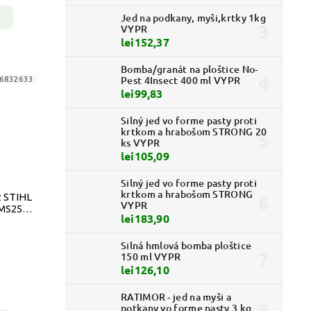
Jed na podkany, myši,krtky 1kg
VYPR
lei152,37
Bomba/granát na ploštice No-
Pest 4Insect 400 ml VYPR
6832633
lei99,83
Silný jed vo forme pasty proti
krtkom a hrabošom STRONG 20
ks VYPR
lei105,09
Silný jed vo forme pasty proti
krtkom a hrabošom STRONG
z STIHL
VYPR
 MS250
lei183,90
 VYPR
Silná hmlová bomba ploštice
150 ml VYPR
lei126,10
RATIMOR - jed na myši a
potkany vo forme pasty 3 kg