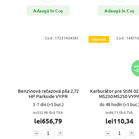
Adaugă în Coş
Adaugă în Coş
Cod:
17231454381
Cod:
14871
Výpredaj
lei1
–2
Benzínová reťazová píla 2,72
Karburátor pre Stihl 02
HP Parkside VYPR
MS230 MS250 VYP
3-7 dní
(>5 buc.)
do 48 hodín
(>5 buc.
lei533,98 fără TVA
lei89,71 fără TVA
lei656,79
lei110,34