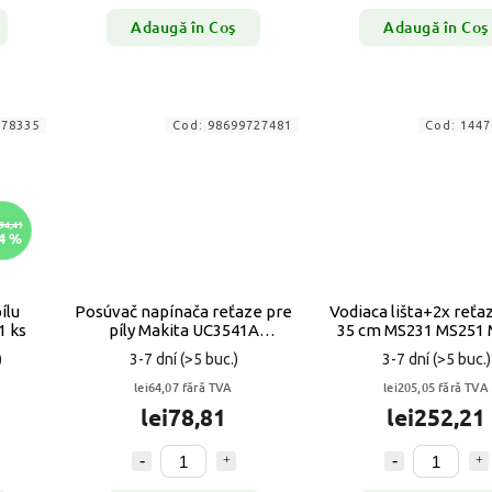
Adaugă în Coş
Adaugă în Coş
178335
Cod:
98699727481
Cod:
1447
94,41
4 %
ílu
Posúvač napínača reťaze pre
Vodiaca lišta+2x reťa
1 ks
píly Makita UC3541A
35 cm MS231 MS251
UC4041A
140SDEA071 Oregon
)
3-7 dní
(>5 buc.)
3-7 dní
(>5 buc.)
lei64,07 fără TVA
lei205,05 fără TVA
lei78,81
lei252,21