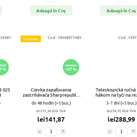
Adaugă în Coş
Adaugă în Coş
636087
Cod:
18368077483
Cod:
1507
Výpredaj
52,37
lei194,41
7 %
–27 %
3 025
Cievka zapaľovania
Teleskopická ručná p
R
zastrihávača Sharprepublic
hákom na tyči na re
VYPR
konárov stromov 5,5
)
do 48 hodín
(>5 buc.)
3-7 dní
(>5 buc.)
lei115,34 fără TVA
lei234,95 fără TVA
lei141,87
lei288,99