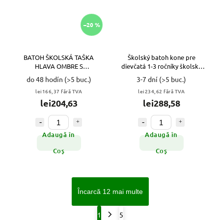
–20 %
BATOH ŠKOLSKÁ TAŠKA
Školský batoh kone pre
HLAVA OMBRE S
dievčatá 1-3 ročníky školská
LASTOVIČKAMI VYPR
taška Paso VYPR
do 48 hodín
(>5 buc.)
3-7 dní
(>5 buc.)
lei166,37 fără TVA
lei234,62 fără TVA
lei204,63
lei288,58
Adaugă în
Adaugă în
Coş
Coş
Încarcă 12 mai multe
1
5