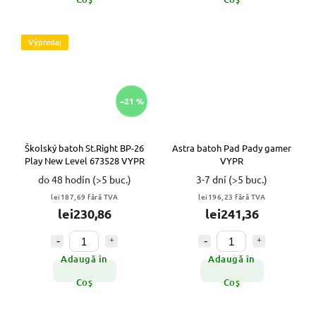
Výpredaj
–21 %
Školský batoh St.Right BP-26
Astra batoh Pad Pady gamer
Play New Level 673528 VYPR
VYPR
do 48 hodín
(>5 buc.)
3-7 dní
(>5 buc.)
lei187,69 fără TVA
lei196,23 fără TVA
lei230,86
lei241,36
Adaugă în
Adaugă în
Coş
Coş