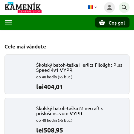
Coş gol
Căutare
Cele mai vândute
Školský batoh-taška Herlitz Filolight Plus
Speed 4v1 VYPR
do 48 hodín
(>5 buc.)
lei404,01
Školský batoh-taška Minecraft s
príslušenstvom VYPR
do 48 hodín
(>5 buc.)
lei508,95