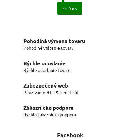
Sus
Pohodlná výmena tovaru
Pohodlné vrátenie tovaru
Rýchle odoslanie
Rýchle odoslanie tovaru
Zabezpečený web
Používame HTTPS certifikát
Zákaznícka podpora
Rýchla zákaznícka podpora
Facebook