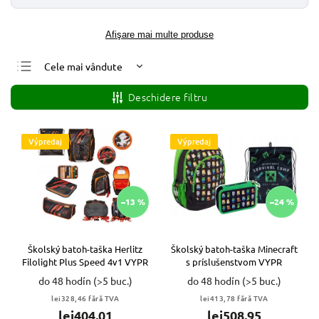
Afişare mai multe produse
Cele mai vândute
Cele mai ieftine
Deschidere filtru
Cele mai scumpe
Alfabetic
Výpredaj
Výpredaj
–13 %
–24 %
Školský batoh-taška Herlitz
Školský batoh-taška Minecraft
Filolight Plus Speed 4v1 VYPR
s príslušenstvom VYPR
do 48 hodín
(>5 buc.)
do 48 hodín
(>5 buc.)
lei328,46 fără TVA
lei413,78 fără TVA
lei404,01
lei508,95