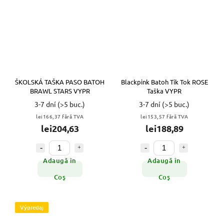
ŠKOLSKÁ TAŠKA PASO BATOH
Blackpink Batoh Tik Tok ROSE
BRAWL STARS VYPR
Taška VYPR
3-7 dní
(>5 buc.)
3-7 dní
(>5 buc.)
lei166,37 fără TVA
lei153,57 fără TVA
lei204,63
lei188,89
Adaugă în
Adaugă în
Coş
Coş
Výpredaj