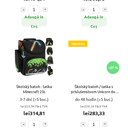
Adaugă în
Adaugă în
Coş
Coş
Výpredaj
–27 %
Školský batoh - taška
Školský batoh / taška s
Minecraft 23L
príslušenstvom Unicorn 6v1
VYPR
3-7 dní
(>5 buc.)
do 48 hodín
(>5 buc.)
lei255,94 fără TVA
lei230,35 fără TVA
lei314,81
lei283,33