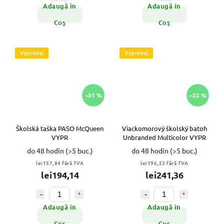
Adaugă în
Adaugă în
Coş
Coş
Výpredaj
Výpredaj
–31 %
–22 %
Školská taška PASO McQueen
Viackomorový školský batoh
VYPR
Unbranded Multicolor VYPR
do 48 hodín
(>5 buc.)
do 48 hodín
(>5 buc.)
lei157,84 fără TVA
lei196,23 fără TVA
lei194,14
lei241,36
Adaugă în
Adaugă în
Coş
Coş