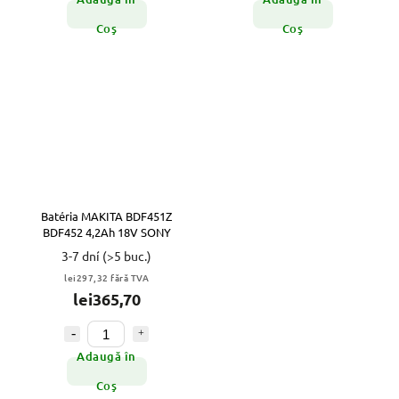
Coş
Coş
Batéria MAKITA BDF451Z
BDF452 4,2Ah 18V SONY
3-7 dní
(>5 buc.)
lei297,32 fără TVA
lei365,70
Adaugă în
Coş