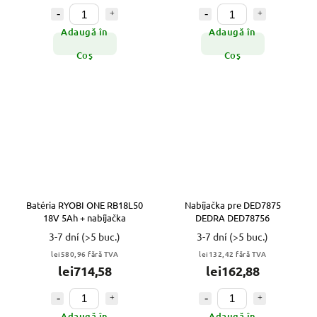
Adaugă în
Adaugă în
Coş
Coş
Batéria RYOBI ONE RB18L50
Nabíjačka pre DED7875
18V 5Ah + nabíjačka
DEDRA DED78756
3-7 dní
(>5 buc.)
3-7 dní
(>5 buc.)
lei580,96 fără TVA
lei132,42 fără TVA
lei714,58
lei162,88
Adaugă în
Adaugă în