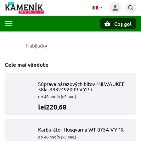
Coş gol
Căutare
Nabíjačky
Cele mai vândute
Súprava nárazových bitov MILWAUKEE
38ks 4932492009 VYPR
do 48 hodín
(>5 buc.)
lei220,68
Karburátor Husqvarna WT-875A VYPR
do 48 hodín
(>5 buc.)