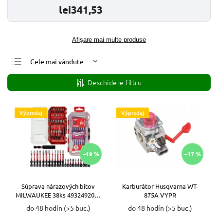
lei341,53
Afişare mai multe produse
Cele mai vândute
Cele mai ieftine
Deschidere filtru
Cele mai scumpe
Alfabetic
Výpredaj
Výpredaj
–19 %
–17 %
Súprava nárazových bitov
Karburátor Husqvarna WT-
MILWAUKEE 38ks 4932492009
875A VYPR
VYPR
do 48 hodín
(>5 buc.)
do 48 hodín
(>5 buc.)