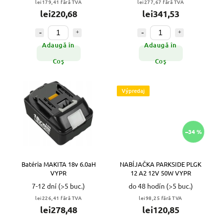
lei179,41 fără TVA
lei277,67 fără TVA
lei220,68
lei341,53
Adaugă în
Adaugă în
Coş
Coş
Výpredaj
–34 %
Batéria MAKITA 18v 6.0aH
NABÍJAČKA PARKSIDE PLGK
VYPR
12 A2 12V 50W VYPR
7-12 dní
(>5 buc.)
do 48 hodín
(>5 buc.)
lei226,41 fără TVA
lei98,25 fără TVA
lei278,48
lei120,85