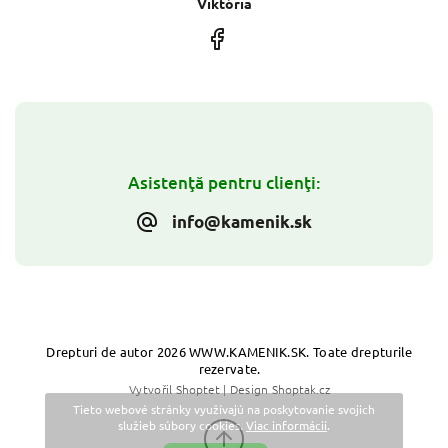
Viktória
Asistenţă pentru clienţi:
info@kamenik.sk
Drepturi de autor 2026
WWW.KAMENIK.SK
. Toate drepturile
rezervate.
Vytvořil
Shoptet
| Design
Shoptak.cz
Tieto webové stránky využívajú na poskytovanie svojich
služieb súbory cookies.
Viac informácií
.