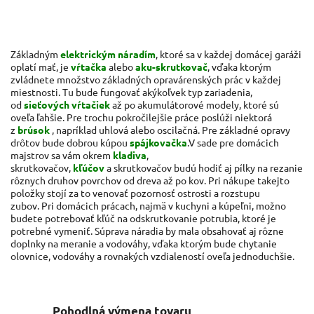
Základným
elektrickým náradím
, ktoré sa v každej domácej garáži
oplatí mať, je
vŕtačka
alebo
aku-skrutkovač
, vďaka ktorým
zvládnete množstvo základných opravárenských prác v každej
miestnosti. Tu bude fungovať akýkoľvek typ zariadenia,
od
sieťových vŕtačiek
až po akumulátorové modely, ktoré sú
oveľa ľahšie. Pre trochu pokročilejšie práce poslúži niektorá
z
brúsok
, napríklad uhlová alebo oscilačná. Pre základné opravy
drôtov bude dobrou kúpou
spájkovačka
.
V sade pre domácich
majstrov sa vám okrem
kladiva
,
skrutkovačov,
kľúčov
a skrutkovačov budú hodiť aj pílky na rezanie
rôznych druhov povrchov od dreva až po kov. Pri nákupe takejto
položky stojí za to venovať pozornosť ostrosti a rozstupu
zubov. Pri domácich prácach, najmä v kuchyni a kúpeľni, možno
budete potrebovať kľúč na odskrutkovanie potrubia, ktoré je
potrebné vymeniť. Súprava náradia by mala obsahovať aj rôzne
doplnky na meranie a vodováhy, vďaka ktorým bude chytanie
olovnice, vodováhy a rovnakých vzdialeností oveľa jednoduchšie.
Pohodlná výmena tovaru