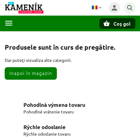
Coş gol
Căutare
Produsele sunt în curs de pregătire.
Dar puteţi vizualiza alte categorii.
Inapoi în magazin
Pohodlná výmena tovaru
Pohodlné vrátenie tovaru
Rýchle odoslanie
Rýchle odoslanie tovaru