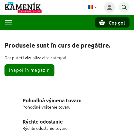
Coş gol
Căutare
Produsele sunt în curs de pregătire.
Dar puteţi vizualiza alte categorii.
Inapoi în magazin
Pohodlná výmena tovaru
Pohodlné vrátenie tovaru
Rýchle odoslanie
Rýchle odoslanie tovaru