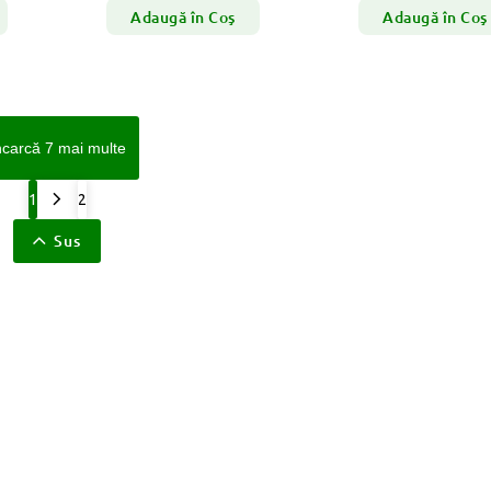
Adaugă în Coş
Adaugă în Coş
ncarcă 7 mai multe
1
2
Sus