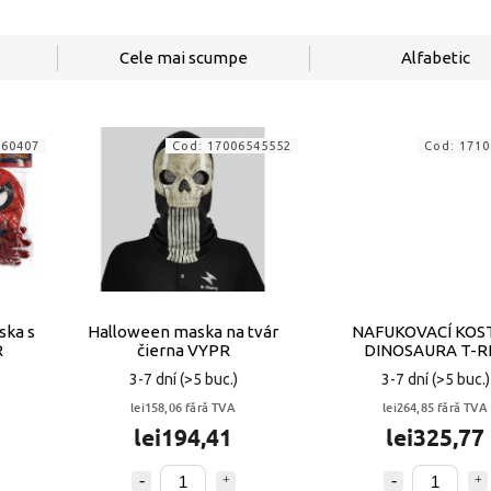
Cele mai scumpe
Alfabetic
560407
Cod:
17006545552
Cod:
1710
ka s
Halloween maska na tvár
NAFUKOVACÍ KOS
R
čierna VYPR
DINOSAURA T-R
HALLOWEENSKY K
3-7 dní
(>5 buc.)
3-7 dní
(>5 buc.)
PRE DETI VYP
lei158,06 fără TVA
lei264,85 fără TVA
lei194,41
lei325,77