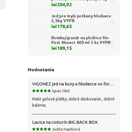
lei204,92
Jed pre myši potkany hlodavce
2,5kg VYPR
lei178,65
Bomba/granát na ploštice No-
Pest 4Insect 400 ml 3 ks VYPR
lei189,15
Hodnotenie
VIGONEZ jed na kuny a hlodavce vo forme pasty 1,5 kg
Ignác Oleš
Malé gelové plátky, dobré dávkovanie , dobré
balenie,
Lavica na cintorín.BIG BACK BOX
Judita Hajdúová