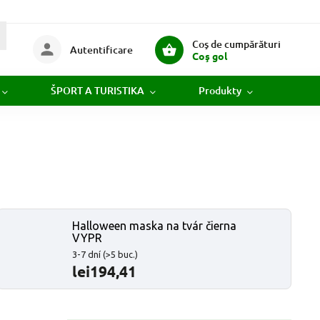
Coş de cumpărături
Autentificare
Coş gol
ŠPORT A TURISTIKA
Produkty
Novi
Halloween maska na tvár čierna
VYPR
3-7 dní
(>5 buc.)
lei194,41