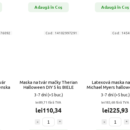
Adaugă în Coş
Adaugă în Coş
576092
Cod:
14102997291
Cod:
1454
vár
Maska na tvár mačky Therian
Latexová maska ​​na
enska
Halloween DIY 5 ks BIELE
Michael Myers hallo
VYPR
3-7 dní
(>5 buc.)
3-7 dní
(>5 buc.)
lei89,71 fără TVA
lei183,68 fără TVA
lei110,34
lei225,93