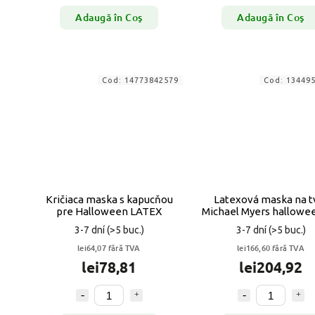
Adaugă în Coş
Adaugă în Coş
Cod:
14773842579
Cod:
13449
Kričiaca maska s kapucňou
Latexová maska ​​na t
pre Halloween LATEX
Michael Myers hallowe
3-7 dní
(>5 buc.)
3-7 dní
(>5 buc.)
lei64,07 fără TVA
lei166,60 fără TVA
lei78,81
lei204,92