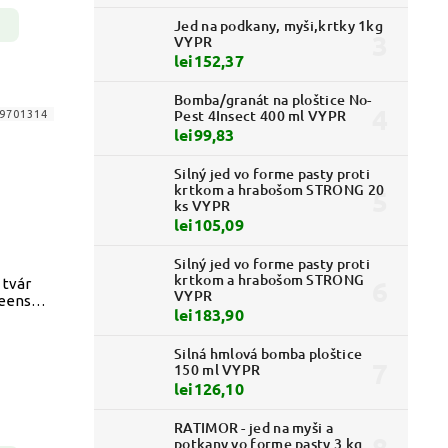
Jed na podkany, myši,krtky 1kg
VYPR
lei152,37
Bomba/granát na ploštice No-
Pest 4Insect 400 ml VYPR
9701314
lei99,83
Silný jed vo forme pasty proti
krtkom a hrabošom STRONG 20
ks VYPR
lei105,09
Silný jed vo forme pasty proti
krtkom a hrabošom STRONG
 tvár
VYPR
weenska
lei183,90
Silná hmlová bomba ploštice
150 ml VYPR
lei126,10
RATIMOR - jed na myši a
potkany vo forme pasty 3 kg