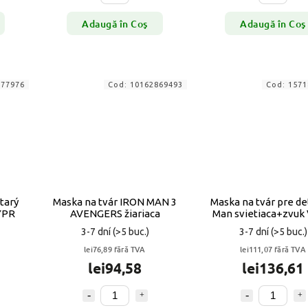
Adaugă în Coş
Adaugă în Coş
977976
Cod:
10162869493
Cod:
1571
tarý
Maska na tvár IRON MAN 3
Maska na tvár pre det
YPR
AVENGERS žiariaca
Man svietiaca+zvuk
3-7 dní
(>5 buc.)
3-7 dní
(>5 buc.)
lei76,89 fără TVA
lei111,07 fără TVA
lei94,58
lei136,61