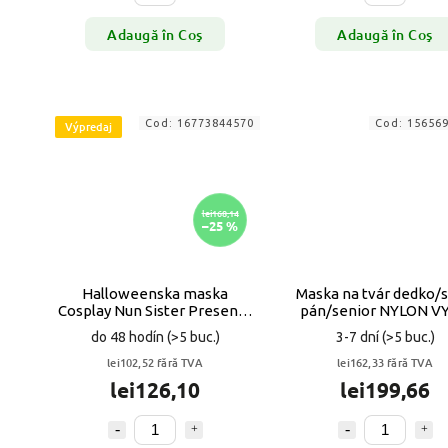
Adaugă în Coş
Adaugă în Coş
Cod:
16773844570
Cod:
15656
Výpredaj
lei168,14
–25 %
Halloweenska maska
Maska na tvár dedko/s
Cosplay Nun Sister Presenta
pán/senior NYLON V
VYPR
do 48 hodín
(>5 buc.)
3-7 dní
(>5 buc.)
lei102,52 fără TVA
lei162,33 fără TVA
lei126,10
lei199,66