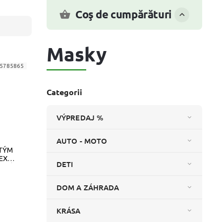
Coş de cumpărături
Masky
5785865
Categorii
VÝPREDAJ %
AUTO - MOTO
TÝM
EX
DETI
OSTÝM
R
DOM A ZÁHRADA
KRÁSA