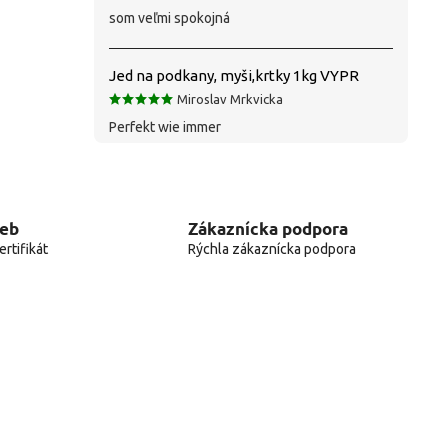
som veľmi spokojná
Jed na podkany, myši,krtky 1kg VYPR
Miroslav Mrkvicka
Perfekt wie immer
web
Zákaznícka podpora
rtifikát
Rýchla zákaznícka podpora