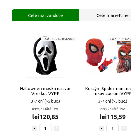
Cele mai vândute
Cele mai ieftine
Cod:
11247056905
Cod:
17162
Halloween maska na tvár
Kostým Spiderman mas
Vreskot VYPR
rukavicou uni VYP
3-7 dní
(>5 buc.)
3-7 dní
(>5 buc.)
lei98,25 fără TVA
lei93,98 fără TVA
lei120,85
lei115,59