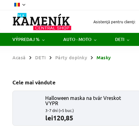
Asistenţă pentru clienţi:
VÝPREDAJ %
AUTO - MOTO
DETI
Acasă
DETI
Párty doplnky
Masky
/
/
/
Cele mai vândute
Halloween maska na tvár Vreskot
VYPR
3-7 dní
(>5 buc.)
lei120,85