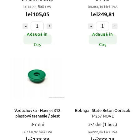
lei85,41 fără TVA
lei203,10 fără TVA
lei105,05
lei249,81
Adaugă în
Adaugă în
Coş
Coş
Vzduchovka - Haenel 312
Bobhgar State Betón Obrázok
piestový tesnenie / piest
M257 NOVÉ
3-7 dní
3-7 dní
(1 buc.)
lei140,92 fără TVA
lei222,06 fără TVA
lei173,33
lei273,13