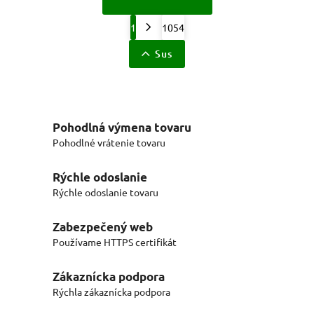
1
1054
Sus
Pohodlná výmena tovaru
Pohodlné vrátenie tovaru
Rýchle odoslanie
Rýchle odoslanie tovaru
Zabezpečený web
Používame HTTPS certifikát
Zákaznícka podpora
Rýchla zákaznícka podpora