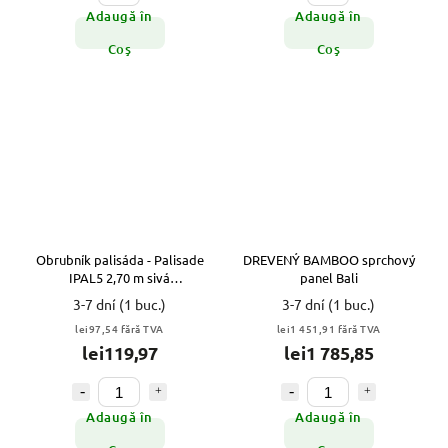
Adaugă în
Adaugă în
Coş
Coş
Obrubník palisáda - Palisade
DREVENÝ BAMBOO sprchový
IPAL5 2,70 m sivá
panel Bali
Prosperplast
3-7 dní
(1 buc.)
3-7 dní
(1 buc.)
lei97,54 fără TVA
lei1 451,91 fără TVA
lei119,97
lei1 785,85
Adaugă în
Adaugă în