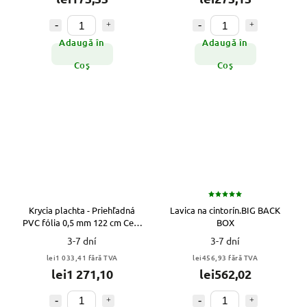
Adaugă în
Adaugă în
Coş
Coş
Krycia plachta - Priehľadná
Lavica na cintorín.BIG BACK
PVC fólia 0,5 mm 122 cm Celá
BOX
rolka
3-7 dní
3-7 dní
lei1 033,41 fără TVA
lei456,93 fără TVA
lei1 271,10
lei562,02