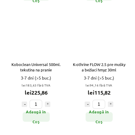
Coş
Coş
Koboclean Universal 500ml.
K-othrine FLOW 2.5 pre mušky
tekutina na pranie
a bežiaci hmyz 30ml
3-7 dní
(>5 buc.)
3-7 dní
(>5 buc.)
lei183,63 fără TVA
lei94,16 fără TVA
lei225,86
lei115,82
Adaugă în
Adaugă în
Coş
Coş