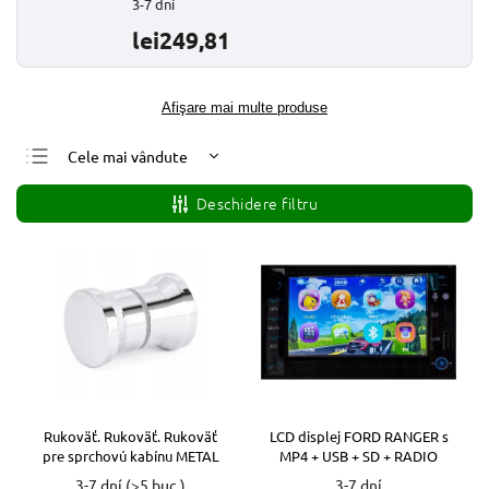
3-7 dní
lei249,81
Afişare mai multe produse
Cele mai vândute
Cele mai ieftine
Deschidere filtru
Cele mai scumpe
Alfabetic
Rukoväť. Rukoväť. Rukoväť
LCD displej FORD RANGER s
pre sprchovú kabínu METAL
MP4 + USB + SD + RADIO
3-7 dní
(>5 buc.)
3-7 dní