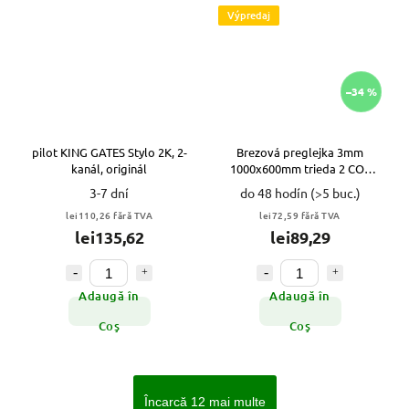
Výpredaj
–34 %
pilot KING GATES Stylo 2K, 2-
Brezová preglejka 3mm
kanál, originál
1000x600mm trieda 2 CO2
CNC VYPR
3-7 dní
do 48 hodín
(>5 buc.)
lei110,26 fără TVA
lei72,59 fără TVA
lei135,62
lei89,29
Adaugă în
Adaugă în
Coş
Coş
Încarcă 12 mai multe