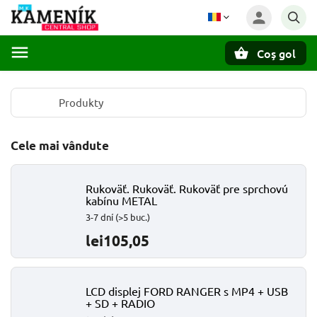
Coş gol
Căutare
Produkty
Cele mai vândute
Rukoväť. Rukoväť. Rukoväť pre sprchovú
kabínu METAL
3-7 dní
(>5 buc.)
lei105,05
LCD displej FORD RANGER s MP4 + USB
+ SD + RADIO