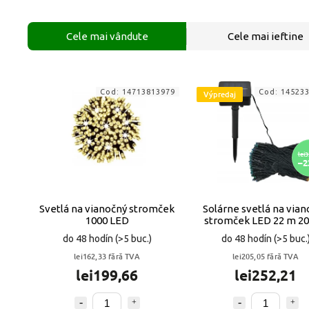
Cele mai vândute
Cele mai ieftine
Cod:
14713813979
Cod:
14523
Výpredaj
lei3
–2
Svetlá na vianočný stromček
Solárne svetlá na vian
1000 LED
stromček LED 22 m 20
VYPR
do 48 hodín
(>5 buc.)
do 48 hodín
(>5 buc.
lei162,33 fără TVA
lei205,05 fără TVA
lei199,66
lei252,21