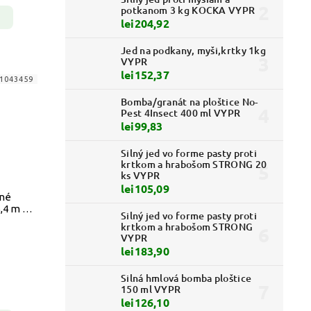
potkanom 3 kg KOCKA VYPR
lei204,92
Jed na podkany, myši,krtky 1kg
VYPR
lei152,37
1043459
Bomba/granát na ploštice No-
Pest 4Insect 400 ml VYPR
lei99,83
Silný jed vo forme pasty proti
krtkom a hrabošom STRONG 20
ks VYPR
lei105,09
čné
5,4 m 21
Silný jed vo forme pasty proti
krtkom a hrabošom STRONG
VYPR
lei183,90
Silná hmlová bomba ploštice
150 ml VYPR
lei126,10