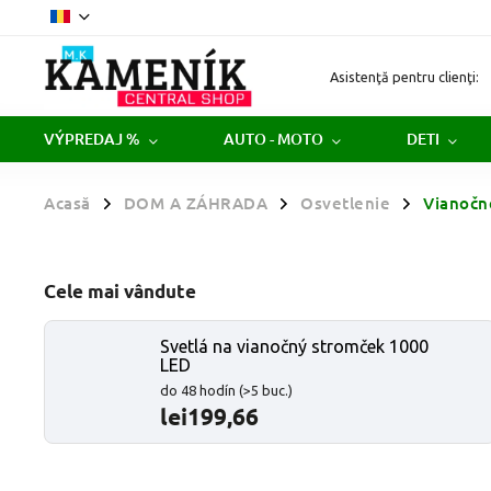
Asistenţă pentru clienţi:
VÝPREDAJ %
AUTO - MOTO
DETI
Acasă
DOM A ZÁHRADA
Osvetlenie
Vianočn
/
/
/
Cele mai vândute
Svetlá na vianočný stromček 1000
LED
do 48 hodín
(>5 buc.)
lei199,66