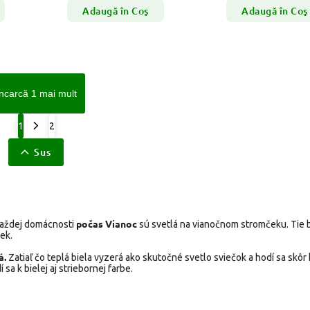
Adaugă în Coş
Adaugă în Coş
ncarcă 1 mai mult
1
2
Sus
počas Vianoc
 každej domácnosti
sú svetlá na vianočnom stromčeku. Tie b
ek.
á.
Zatiaľ čo teplá biela vyzerá ako skutočné svetlo sviečok a hodí sa skôr
a k bielej aj striebornej farbe.