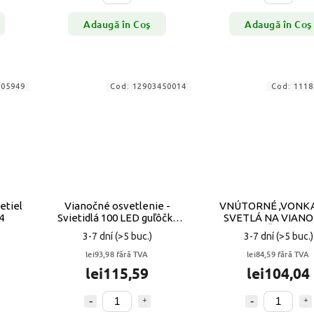
Adaugă în Coş
Adaugă în Coş
705949
Cod:
12903450014
Cod:
1118
etiel
Vianočné osvetlenie -
VNÚTORNÉ ,VONKA
4
Svietidlá 100 LED guľôčky
SVETLÁ NA VIAN
červené osvetlenie svetlo
STROMČEK 100 
3-7 dní
(>5 buc.)
3-7 dní
(>5 buc.)
lei93,98 fără TVA
lei84,59 fără TVA
lei115,59
lei104,04