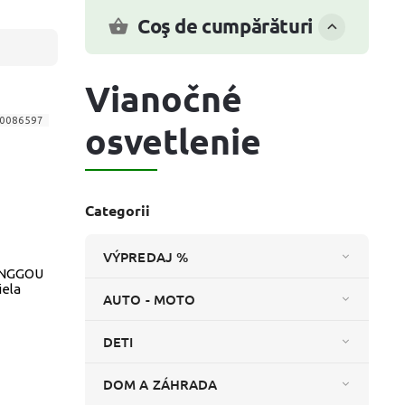
Coş de cumpărături
Vianočné
0086597
osvetlenie
Categorii
VÝPREDAJ %
PINGGOU
iela
AUTO - MOTO
DETI
DOM A ZÁHRADA