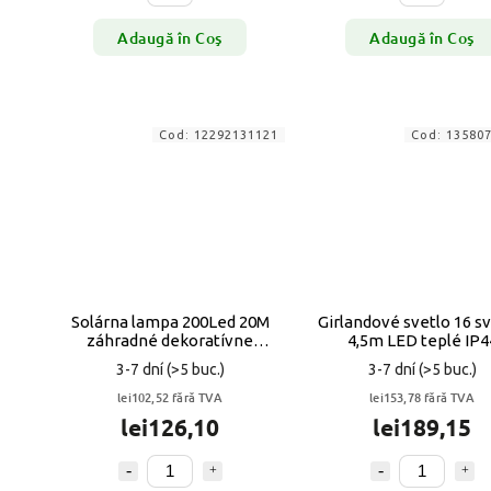
Adaugă în Coş
Adaugă în Coş
Cod:
12292131121
Cod:
13580
Solárna lampa 200Led 20M
Girlandové svetlo 16 sv
záhradné dekoratívne
4,5m LED teplé IP4
svietidlá
3-7 dní
(>5 buc.)
3-7 dní
(>5 buc.)
lei102,52 fără TVA
lei153,78 fără TVA
lei126,10
lei189,15