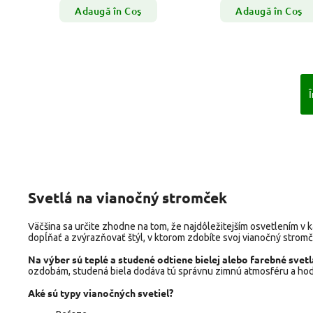
Adaugă în Coş
Adaugă în Coş
Î
Svetlá na vianočný stromček
Väčšina sa určite zhodne na tom, že najdôležitejším osvetlením v
dopĺňať a zvýrazňovať štýl, v ktorom zdobíte svoj vianočný stromč
Na výber sú teplé a studené odtiene bielej alebo farebné svetl
ozdobám, studená biela dodáva tú správnu zimnú atmosféru a hodí s
Aké sú typy vianočných svetiel?