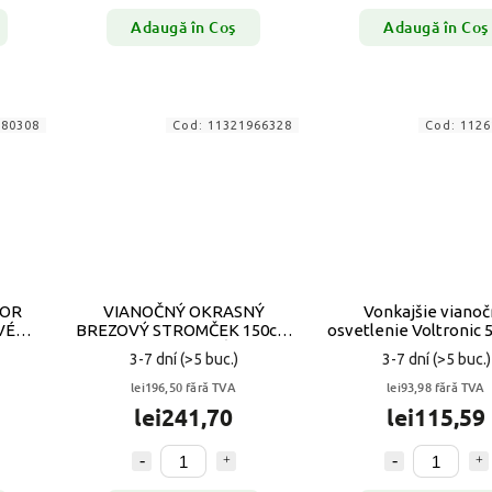
Adaugă în Coş
Adaugă în Coş
480308
Cod:
11321966328
Cod:
1126
TOR
VIANOČNÝ OKRASNÝ
Vonkajšie viano
VÉ
BREZOVÝ STROMČEK 150cm
osvetlenie Voltronic 
LED SVETLÁ
- 50 svetiel
3-7 dní
(>5 buc.)
3-7 dní
(>5 buc.)
lei196,50 fără TVA
lei93,98 fără TVA
lei241,70
lei115,59