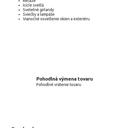
Reťaze
Icicle svetlá
Svetelné girlandy
Sviečky a lampáše
Vianočné osvetlenie okien
a
exteriéru
Pohodlná výmena tovaru
Pohodlné vrátenie tovaru