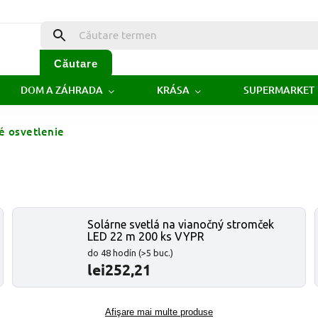
Căutare
DOM A ZÁHRADA
KRÁSA
SUPERMARKET
é osvetlenie
Solárne svetlá na vianočný stromček
LED 22 m 200 ks VYPR
do 48 hodín
(>5 buc.)
lei252,21
Afişare mai multe produse