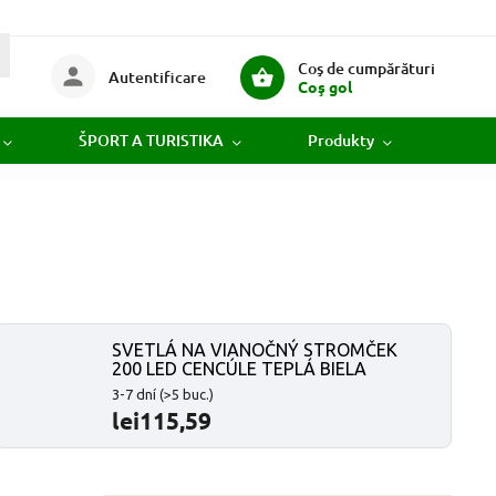
Coş de cumpărături
Autentificare
Coş gol
ŠPORT A TURISTIKA
Produkty
Novi
SVETLÁ NA VIANOČNÝ STROMČEK
200 LED CENCÚLE TEPLÁ BIELA
3-7 dní
(>5 buc.)
lei115,59