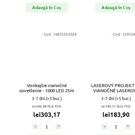
Adaugă în Coş
Adaugă în Coş
Cod:
10672325529
Cod:
12912
Vonkajšie vianočné
LASEROVÝ PROJEK
osvetlenie - 1000 LED 25m
VIANOČNÉ LASERO
BODOVÉ SVETLO
3-7 dní
(>5 buc.)
3-7 dní
(>5 buc.)
lei246,48 fără TVA
lei149,51 fără TVA
lei303,17
lei183,90