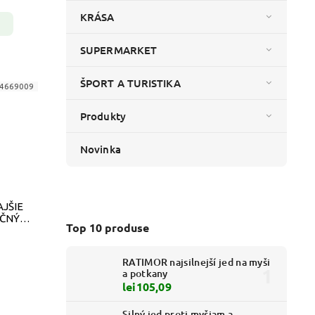
KRÁSA
SUPERMARKET
ŠPORT A TURISTIKA
4669009
Produkty
Novinka
JŠIE
OČNÝ
Top 10 produse
LED
RATIMOR najsilnejší jed na myši
a potkany
lei105,09
Silný jed proti myšiam a