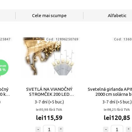
Cele mai scumpe
Alfabetic
325847
Cod:
12896250769
Cod:
1360
31,02
3 %
očný
SVETLÁ NA VIANOČNÝ
Svetelná girlanda A
0 ks
STROMČEK 200 LED
2000 cm solárna b
CENCÚLE TEPLÁ BIELA
)
3-7 dní
(>5 buc.)
3-7 dní
(>5 buc.)
lei93,98 fără TVA
lei98,25 fără TVA
lei115,59
lei120,85