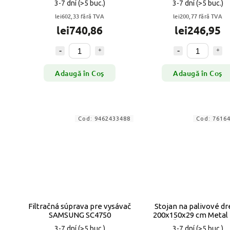
3-7 dní
(>5 buc.)
3-7 dní
(>5 buc.)
lei602,33 fără TVA
lei200,77 fără TVA
lei740,86
lei246,95
Adaugă în Coş
Adaugă în Coş
Cod:
9462433488
Cod:
7616
Filtračná súprava pre vysávač
Stojan na palivové d
SAMSUNG SC4750
200x150x29 cm Metal
ČIERNA matná
3-7 dní
(>5 buc.)
3-7 dní
(>5 buc.)