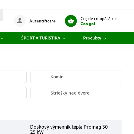
Coş de cumpărături
Autentificare
Coş gol
ŠPORT A TURISTIKA
Produkty
Novi
Komín
Striešky nad dvere
Doskový výmenník tepla Promag 30
25 kW