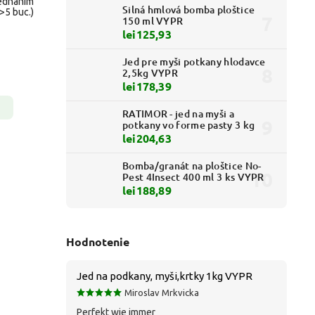
jednaním
Silná hmlová bomba ploštice
(>5 buc.)
150 ml VYPR
lei125,93
Jed pre myši potkany hlodavce
2,5kg VYPR
lei178,39
RATIMOR - jed na myši a
potkany vo forme pasty 3 kg
lei204,63
Bomba/granát na ploštice No-
Pest 4Insect 400 ml 3 ks VYPR
lei188,89
Hodnotenie
Jed na podkany, myši,krtky 1kg VYPR
Miroslav Mrkvicka
Perfekt wie immer