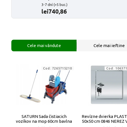
3-7 dní
(>5 buc.)
lei740,86
Cele mai vândute
Cele mai ieftine
Cod:
7265715210
Cod:
10637
SATURN Sada čistiacich
Revízne dvierka PLAS
vozíkov na mop 60cm bavlna
50x50 cm 0846 NEREZ