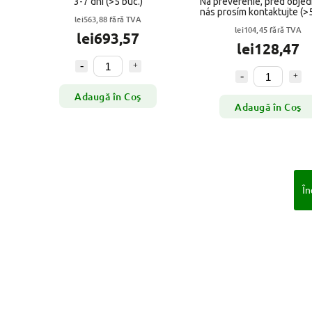
3-7 dní
(>5 buc.)
Na preverenie, pred obje
nás prosím kontaktujte
(>
lei563,88 fără TVA
lei104,45 fără TVA
lei693,57
lei128,47
Adaugă în Coş
Adaugă în Coş
În