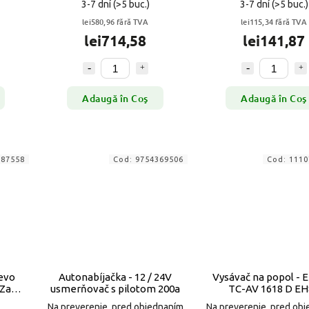
3-7 dní
(>5 buc.)
3-7 dní
(>5 buc.)
lei580,96 fără TVA
lei115,34 fără TVA
lei714,58
lei141,87
Adaugă în Coş
Adaugă în Coş
487558
Cod:
9754369506
Cod:
1110
revo
Autonabíjačka - 12 / 24V
Vysávač na popol - E
 Zak
usmerňovač s pilotom 200a
TC-AV 1618 D EH
Na preverenie, pred objednaním
Na preverenie, pred ob