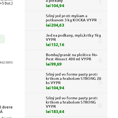
a potkany
(>5 buc.)
lei104,94
Silný jed proti myšiam a
potkanom 3 kg KOCKA VYPR
lei204,63
Jed na podkany, myši,krtky 1kg
VYPR
lei152,16
Bomba/granát na ploštice No-
Pest 4Insect 400 ml VYPR
4625895
lei99,69
Silný jed vo forme pasty proti
krtkom a hrabošom STRONG 20
ks VYPR
lei104,94
Silný jed vo forme pasty proti
krtkom a hrabošom STRONG
VYPR
é dvere
lei183,64
DÁ