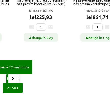
dnaním
Na preverenie, pred objednaním
Na preverenie, pred ob
5 buc.)
nás prosím kontaktujte
(>5 buc.)
nás prosím kontaktujte
lei183,68 fără TVA
lei700,58 fără TVA
lei225,93
lei861,71
Adaugă în Coş
Adaugă în Coş
carcă 12 mai multe
1
4
Sus