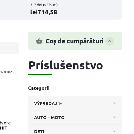
3-7 dní
(>5 buc.)
lei714,58
Coş de cumpărături
Príslušenstvo
8283025
Categorii
VÝPREDAJ %
AUTO - MOTO
dvere
HIT
DETI