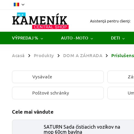
Asistenţă pentru clienţi:
VÝPREDAJ %
AUTO - MOTO
DETI
Acasă
Produkty
DOM A ZÁHRADA
Príslušen
/
/
/
Vysávače
Zá
Poštové schránky
Um
Cele mai vândute
SATURN Sada čistiacich vozíkov na
mop 60cm bavlna