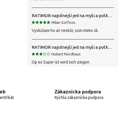
RATIMOR najsilnejší jed na myši a potkany
Milan Sorfozo
Vyskúšam ho až neskôr, som mimo sk.
RATIMOR najsilnejší jed na myši a potkany
Hubert Nordhaus
Op es Super ist wird sich zeigen
web
Zákaznícka podpora
rtifikát
Rýchla zákaznícka podpora