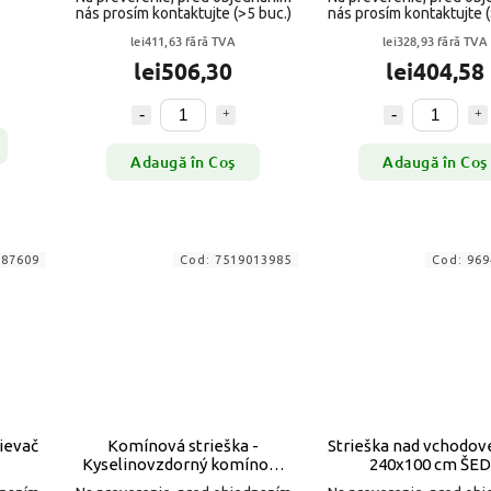
nás prosím kontaktujte
(>5 buc.)
nás prosím kontaktujte
lei411,63 fără TVA
lei328,93 fără TVA
lei506,30
lei404,58
Adaugă în Coş
Adaugă în Coş
987609
Cod:
7519013985
Cod:
969
ievač
Komínová strieška -
Strieška nad vchodov
Kyselinovzdorný komínový
240x100 cm ŠE
kryt s pätkou Ø 125