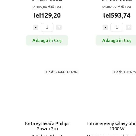
lei105,04 fără TVA
lei482,72 fără TVA
lei129,20
lei593,74
Adaugă în Coş
Adaugă în Coş
Cod:
7644613496
Cod:
10167
Kefa vysávača Philips
Infračervený sálavý ohr
PowerPro
1300 W