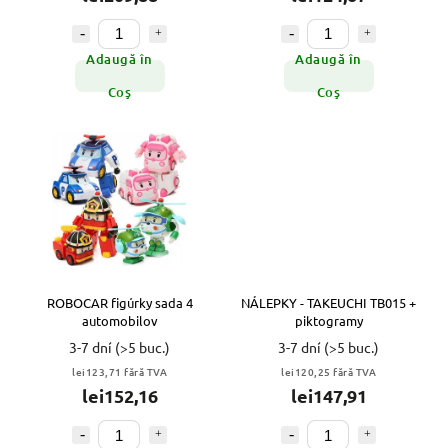
Adaugă în
Adaugă în
Coş
Coş
ROBOCAR figúrky sada 4
NÁLEPKY - TAKEUCHI TB015 +
automobilov
piktogramy
3-7 dní
(>5 buc.)
3-7 dní
(>5 buc.)
lei123,71 fără TVA
lei120,25 fără TVA
lei152,16
lei147,91