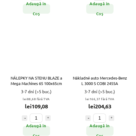
Adaugă în
Adaugă în
Coş
Coş
NÁLEPKY NA STENU BLAZE a
Nákladné auto Mercedes-Benz
Mega Machines 65 100x65cm
L 3000 S COBI 2455A
3-7 dní
(>5 buc.)
3-7 dní
(>5 buc.)
lei88,68 fără TVA
lei166,37 fără TVA
lei109,08
lei204,63
Adaugă în
Adaugă în
Coş
Coş