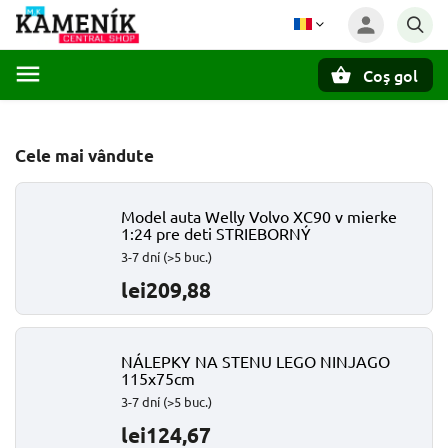
Coş gol
Căutare
Cele mai vândute
Model auta Welly Volvo XC90 v mierke
1:24 pre deti STRIEBORNÝ
3-7 dní
(>5 buc.)
lei209,88
NÁLEPKY NA STENU LEGO NINJAGO
115x75cm
3-7 dní
(>5 buc.)
lei124,67