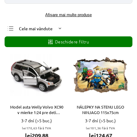
Afişare mai multe produse
Cele mai vândute
Cele mai ieftine
Deschidere filtru
Cele mai scumpe
Alfabetic
Model auta Welly Volvo XC90
NÁLEPKY NA STENU LEGO
v mierke 1:24 pre deti
NINJAGO 115x75cm
STRIEBORNÝ
3-7 dní
(>5 buc.)
3-7 dní
(>5 buc.)
lei170,63 fără TVA
lei101,36 fără TVA
lei209,88
lei124,67