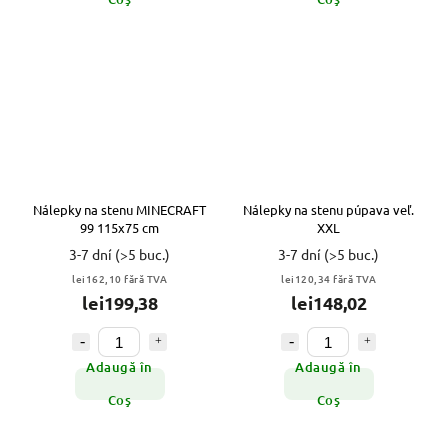
Nálepky na stenu MINECRAFT
Nálepky na stenu púpava veľ.
99 115x75 cm
XXL
3-7 dní
(>5 buc.)
3-7 dní
(>5 buc.)
lei162,10 fără TVA
lei120,34 fără TVA
lei199,38
lei148,02
Adaugă în
Adaugă în
Coş
Coş