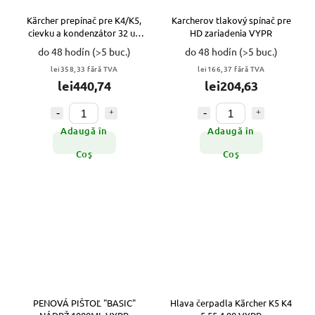
Kärcher prepínač pre K4/K5,
Karcherov tlakový spínač pre
cievku a kondenzátor 32 uF
HD zariadenia VYPR
VYPR
do 48 hodín
(>5 buc.)
do 48 hodín
(>5 buc.)
lei358,33 fără TVA
lei166,37 fără TVA
lei440,74
lei204,63
Adaugă în
Adaugă în
Coş
Coş
PENOVÁ PIŠTOĽ "BASIC"
Hlava čerpadla Kärcher K5 K4