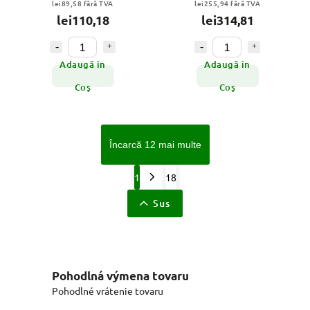
lei89,58 fără TVA
lei255,94 fără TVA
lei110,18
lei314,81
Adaugă în
Adaugă în
Coş
Coş
Încarcă 12 mai multe
1
18
Sus
Pohodlná výmena tovaru
Pohodlné vrátenie tovaru