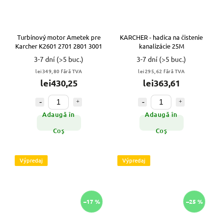
Turbínový motor Ametek pre
KARCHER - hadica na čistenie
Karcher K2601 2701 2801 3001
kanalizácie 25M
3-7 dní
(>5 buc.)
3-7 dní
(>5 buc.)
lei349,80 fără TVA
lei295,62 fără TVA
lei430,25
lei363,61
Adaugă în
Adaugă în
Coş
Coş
Výpredaj
Výpredaj
–17 %
–25 %