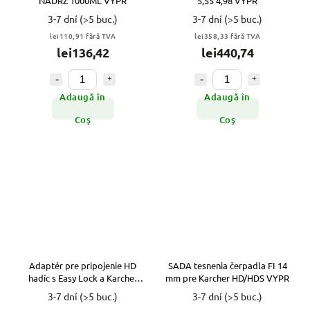
NÁDRŽ 1000ML VYPR
5,55 4,98 VYPR
3-7 dní
(>5 buc.)
3-7 dní
(>5 buc.)
lei110,91 fără TVA
lei358,33 fără TVA
lei136,42
lei440,74
Adaugă în
Adaugă în
Coş
Coş
Adaptér pre pripojenie HD
SADA tesnenia čerpadla FI 14
hadíc s Easy Lock a Karcher
mm pre Karcher HD/HDS VYPR
VYPR
3-7 dní
(>5 buc.)
3-7 dní
(>5 buc.)