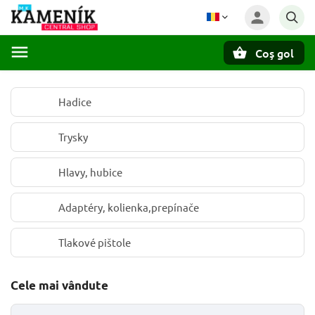
Coş gol
Căutare
Hadice
Trysky
Hlavy, hubice
Adaptéry, kolienka,prepínače
Tlakové pištole
Cele mai vândute