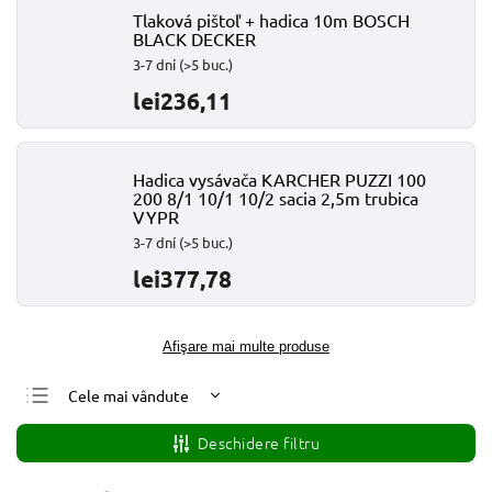
Tlaková pištoľ + hadica 10m BOSCH
BLACK DECKER
3-7 dní
(>5 buc.)
lei236,11
Hadica vysávača KARCHER PUZZI 100
200 8/1 10/1 10/2 sacia 2,5m trubica
VYPR
3-7 dní
(>5 buc.)
lei377,78
Afişare mai multe produse
Cele mai vândute
Cele mai ieftine
Deschidere filtru
Cele mai scumpe