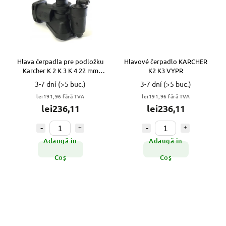
Hlava čerpadla pre podložku
Hlavové čerpadlo KARCHER
Karcher K 2 K 3 K 4 22 mm
K2 K3 VYPR
VYPR
3-7 dní
(>5 buc.)
3-7 dní
(>5 buc.)
lei191,96 fără TVA
lei191,96 fără TVA
lei236,11
lei236,11
Adaugă în
Adaugă în
Coş
Coş