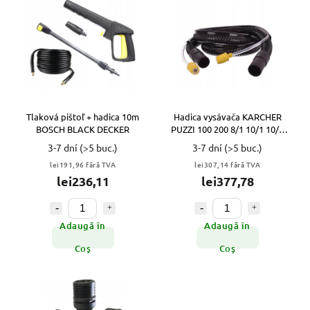
Alfabetic
Tlaková pištoľ + hadica 10m
Hadica vysávača KARCHER
BOSCH BLACK DECKER
PUZZI 100 200 8/1 10/1 10/2
sacia 2,5m trubica VYPR
3-7 dní
(>5 buc.)
3-7 dní
(>5 buc.)
lei191,96 fără TVA
lei307,14 fără TVA
lei236,11
lei377,78
Adaugă în
Adaugă în
Coş
Coş