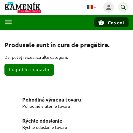
Coş gol
Căutare
Produsele sunt în curs de pregătire.
Dar puteţi vizualiza alte categorii.
Inapoi în magazin
Pohodlná výmena tovaru
Pohodlné vrátenie tovaru
Rýchle odoslanie
Rýchle odoslanie tovaru