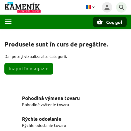
Coş gol
Căutare
Produsele sunt în curs de pregătire.
Dar puteţi vizualiza alte categorii.
Inapoi în magazin
Pohodlná výmena tovaru
Pohodlné vrátenie tovaru
Rýchle odoslanie
Rýchle odoslanie tovaru