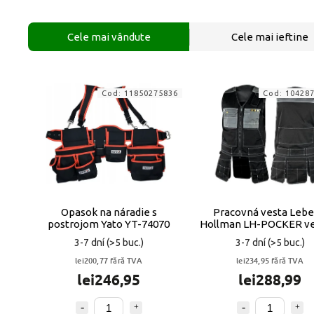
Cele mai vândute
Cele mai ieftine
Cod:
11850275836
Cod:
10428
Opasok na náradie s
Pracovná vesta Lebe
postrojom Yato YT-74070
Hollman LH-POCKER ve
XL
3-7 dní
(>5 buc.)
3-7 dní
(>5 buc.)
lei200,77 fără TVA
lei234,95 fără TVA
lei246,95
lei288,99