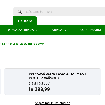
Căutare
DOM A ZÁHRADA
KRÁSA
SUPERMARKET
hranné a pracovné odevy
Pracovná vesta Leber & Hollman LH-
POCKER veľkosť XL
3-7 dní
(>5 buc.)
lei288,99
Afişare mai multe produse