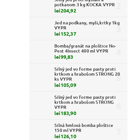
potkanom 3 kg KOCKA VYPR
lei204,92
Jed na podkany, myši,krtky 1kg
VYPR
lei152,37
Bomba/granát na ploštice No-
Pest 4Insect 400 ml VYPR
lei99,83
Silný jed vo forme pasty proti
krtkom a hrabošom STRONG 20
ks VYPR
lei105,09
Silný jed vo forme pasty proti
krtkom a hrabošom STRONG
VYPR
lei183,90
Silná hmlová bomba ploštice
150 ml VYPR
lei126,10