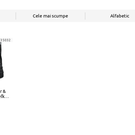
Cele mai scumpe
Alfabetic
735032
r &
ľkosť