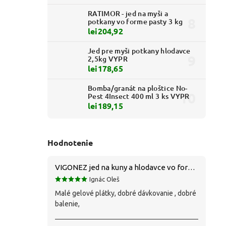
RATIMOR - jed na myši a
potkany vo forme pasty 3 kg
lei204,92
Jed pre myši potkany hlodavce
2,5kg VYPR
lei178,65
Bomba/granát na ploštice No-
Pest 4Insect 400 ml 3 ks VYPR
lei189,15
Hodnotenie
VIGONEZ jed na kuny a hlodavce vo forme pasty 1,5 kg
Ignác Oleš
Malé gelové plátky, dobré dávkovanie , dobré
balenie,