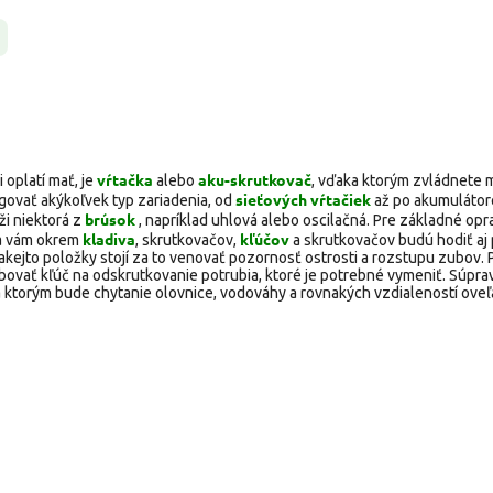
vŕtačka
aku-skrutkovač
 oplatí mať, je
alebo
, vďaka ktorým zvládnete
sieťových vŕtačiek
govať akýkoľvek typ zariadenia, od
až po akumuláto
brúsok
ži niektorá z
, napríklad uhlová alebo oscilačná. Pre základné opr
kladiva
kľúčov
a vám okrem
, skrutkovačov,
a skrutkovačov budú hodiť aj 
kejto položky stojí za to venovať pozornosť ostrosti a rozstupu zubov. P
ovať kľúč na odskrutkovanie potrubia, ktoré je potrebné vymeniť. Súpra
 ktorým bude chytanie olovnice, vodováhy a rovnakých vzdialeností oveľ