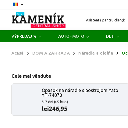
Asistenţă pentru clienţi:
VÝPREDAJ %
AUTO - MOTO
DETI
Acasă
DOM A ZÁHRADA
Náradie a dielňa
Oc
/
/
/
Cele mai vândute
Opasok na náradie s postrojom Yato
YT-74070
3-7 dní
(>5 buc.)
lei246,95