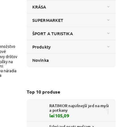
KRÁSA
SUPERMARKET
ŠPORT A TURISTIKA
Produkty
 množstvo
rové
avy drôtov
Novinka
pílky na
ri
va náradia
a
Top 10 produse
RATIMOR najsilnejší jed na myši
a potkany
lei105,09
Silný jed proti myšiam a