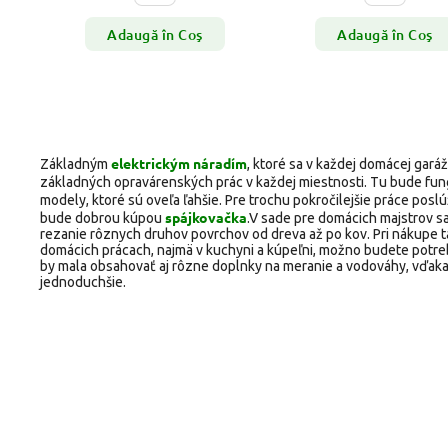
Adaugă în Coş
Adaugă în Coş
elektrickým náradím
Základným
, ktoré sa v každej domácej garáži
základných opravárenských prác v každej miestnosti. Tu bude fun
modely, ktoré sú oveľa ľahšie. Pre trochu pokročilejšie práce poslú
spájkovačka
bude dobrou kúpou
.
V sade pre domácich majstrov s
rezanie rôznych druhov povrchov od dreva až po kov. Pri nákupe ta
domácich prácach, najmä v kuchyni a kúpeľni, možno budete potreb
by mala obsahovať aj rôzne doplnky na meranie a vodováhy, vďaka
jednoduchšie.