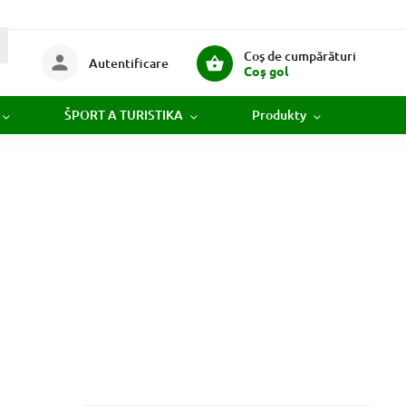
Coş de cumpărături
Autentificare
Coş gol
ŠPORT A TURISTIKA
Produkty
Novi