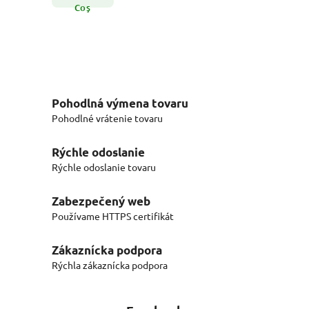
Coş
Pohodlná výmena tovaru
Pohodlné vrátenie tovaru
Rýchle odoslanie
Rýchle odoslanie tovaru
Zabezpečený web
Používame HTTPS certifikát
Zákaznícka podpora
Rýchla zákaznícka podpora