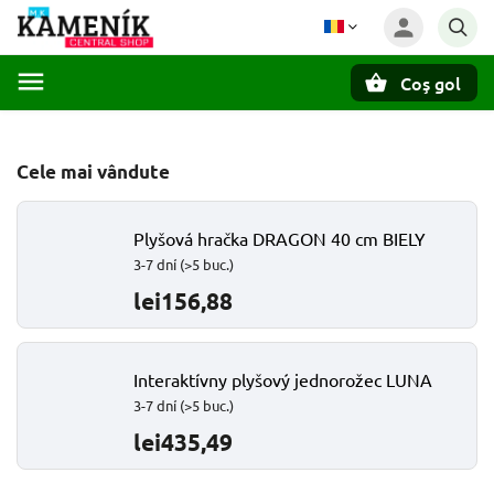
Coş gol
Căutare
Cele mai vândute
Plyšová hračka DRAGON 40 cm BIELY
3-7 dní
(>5 buc.)
lei156,88
Interaktívny plyšový jednorožec LUNA
3-7 dní
(>5 buc.)
lei435,49