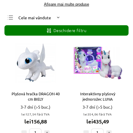
Afişare mai multe produse
Cele mai vândute
Cele mai ieftine
Deschidere filtru
Cele mai scumpe
Alfabetic
Plyšová hračka DRAGON 40
Interaktívny plyšový
cm BIELY
jednorožec LUNA
3-7 dní
(>5 buc.)
3-7 dní
(>5 buc.)
lei127,54 fără TVA
lei354,06 fără TVA
lei156,88
lei435,49