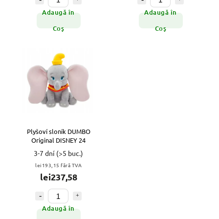
Adaugă în
Adaugă în
Coş
Coş
Plyšoví sloník DUMBO
Original DISNEY 24
3-7 dní
(>5 buc.)
lei193,15 fără TVA
lei237,58
Adaugă în