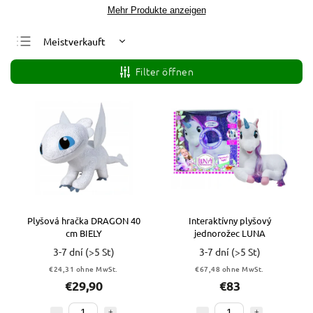
Mehr Produkte anzeigen
Meistverkauft
Günstigste
Filter öffnen
Teuerste
Alphabetisch
Plyšová hračka DRAGON 40
Interaktívny plyšový
cm BIELY
jednorožec LUNA
3-7 dní
(>5 St)
3-7 dní
(>5 St)
€24,31 ohne MwSt.
€67,48 ohne MwSt.
€29,90
€83