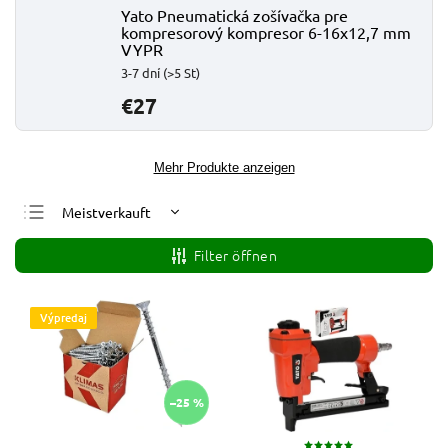
Yato Pneumatická zošívačka pre
kompresorový kompresor 6-16x12,7 mm
VYPR
3-7 dní
(>5 St)
€27
Mehr Produkte anzeigen
Meistverkauft
Günstigste
Filter öffnen
Teuerste
Alphabetisch
Výpredaj
–25 %