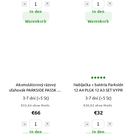
In den
In den
Warenkorb
Warenkorb
Akumulátorový rázový
Nabíjačka + batéria Parkside
uťahovák PARKSIDE PASSK 20-
12 A4 PLGK 12 A3 SET VYPR
Li C2 20V VYPR
3-7 dní
(>5 St)
3-7 dní
(>5 St)
€53,66 ohne MwSt.
€26,02 ohne MwSt.
€66
€32
In den
In den