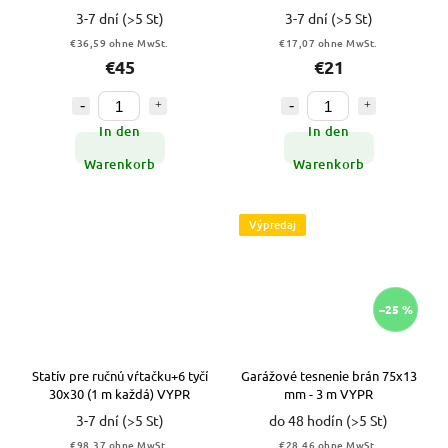
3-7 dní
(>5 St)
3-7 dní
(>5 St)
€36,59 ohne MwSt.
€17,07 ohne MwSt.
€45
€21
In den
In den
Warenkorb
Warenkorb
Výpredaj
–25 %
Statív pre ručnú vŕtačku+6 tyčí
Garážové tesnenie brán 75x13
30x30 (1 m každá) VYPR
mm - 3 m VYPR
3-7 dní
(>5 St)
do 48 hodín
(>5 St)
€98,37 ohne MwSt.
€28,46 ohne MwSt.