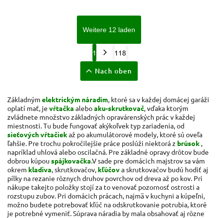
Weitere 12 laden
1
118
Nach oben
Základným
elektrickým náradím
, ktoré sa v každej domácej garáži
oplatí mať, je
vŕtačka
alebo
aku-skrutkovač
, vďaka ktorým
zvládnete množstvo základných opravárenských prác v každej
miestnosti.
Tu bude fungovať akýkoľvek typ zariadenia, od
sieťových vŕtačiek
až po akumulátorové modely, ktoré sú oveľa
ľahšie.
Pre trochu pokročilejšie práce poslúži niektorá z
brúsok
,
napríklad uhlová alebo oscilačná.
Pre základné opravy drôtov bude
dobrou kúpou
spájkovačka
.
V sade pre domácich majstrov sa vám
okrem
kladiva
, skrutkovačov,
kľúčov
a skrutkovačov budú hodiť aj
pílky na rezanie rôznych druhov povrchov od dreva až po kov. Pri
nákupe takejto položky stojí za to venovať pozornosť ostrosti a
rozstupu zubov. Pri domácich prácach, najmä v kuchyni a kúpeľni,
možno budete potrebovať kľúč na odskrutkovanie potrubia, ktoré
je potrebné vymeniť. Súprava náradia by mala obsahovať aj rôzne