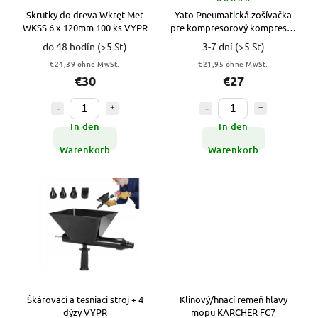
Skrutky do dreva Wkręt-Met
Yato Pneumatická zošívačka
WKSS 6 x 120mm 100 ks VYPR
pre kompresorový kompresor
6-16x12,7 mm VYPR
do 48 hodín
(>5 St)
3-7 dní
(>5 St)
€24,39 ohne MwSt.
€21,95 ohne MwSt.
€30
€27
In den
In den
Warenkorb
Warenkorb
Škárovací a tesniaci stroj + 4
Klinový/hnací remeň hlavy
dýzy VYPR
mopu KARCHER FC7