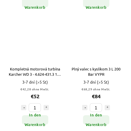
Warenkorb
Warenkorb
Kompletná motorová turbína
Plný valec s kyslíkom 3 L 200
Karcher WD 3 - 4.624-431.3 115
Bar VYPR
mm VYPR
3-7 dní
(>5 St)
3-7 dní
(>5 St)
€42,28 ohne MwSt.
€68,29 ohne MwSt.
€52
€84
In den
In den
Warenkorb
Warenkorb