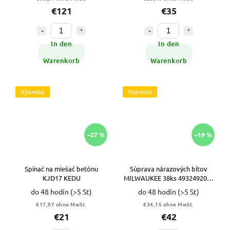
€121
€35
In den
In den
Warenkorb
Warenkorb
Výpredaj
Výpredaj
–27 %
–19 %
Spínač na miešač betónu
Súprava nárazových bitov
KJD17 KEDU
MILWAUKEE 38ks 4932492009
VYPR
do 48 hodín
(>5 St)
do 48 hodín
(>5 St)
€17,07 ohne MwSt.
€34,15 ohne MwSt.
€21
€42